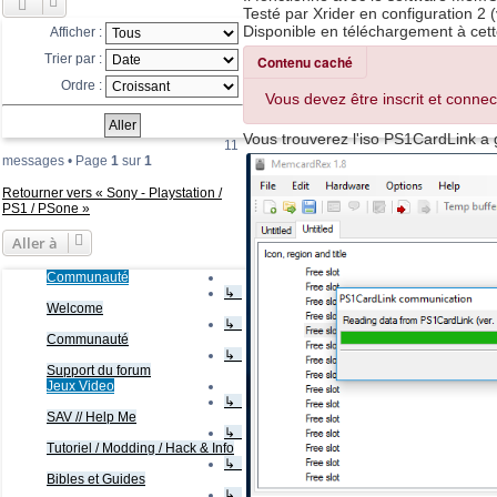
Testé par Xrider en configuration 2 (
Disponible en téléchargement à cet
Afficher :
Trier par :
Contenu caché
Ordre :
Vous devez être inscrit et connec
Vous trouverez l'iso PS1CardLink 
11
messages • Page
1
sur
1
Retourner vers « Sony - Playstation /
PS1 / PSone »
Aller à
Communauté
↳
Welcome
↳
Communauté
↳
Support du forum
Jeux Video
↳
SAV // Help Me
↳
Tutoriel / Modding / Hack & Info
↳
Bibles et Guides
↳