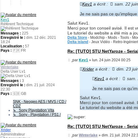
Kev1
a écrit :
sam. 22 jui
Je ne sais pas ce qu'implique 
Kev1
Salut Kev1.
Référent Technique
Merci pour ton conseil avisé. Il est 
Le tutoriel du website a été mis a jo
Messages :
225
Enregistré le :
dim. 12 déc. 2021
Delta Store
- Modchip - Mods - Tools - Mod
18:24
Delta island
- Jeux Vidéo - Retro-Ingénie
Localisation :
57
Pays :
🇫🇷 FR
Re: [TUTO] STU NetYaroze - Seria
Message
par
Kev1
»
lun. 24 juin 2024 00:25
Winterlake
Xrider
a écrit :
dim. 23 ju
Delta User Lv1
Kev1
a écrit :
sam. 
Messages :
3
Enregistré le :
dim. 21 juil. 2024
Je ne sais pas ce qu'imp
22:30
Pays :
🇬🇧 GB
Salut Kev1.
SNK - Neogeo AES / MVS / CD /
Merci pour ton conseil avisé. I
CDZ
Le tutoriel du website a été 
↳ Sony Playstation Vita
↳ Sony - Playstation / PS1 /
Re: [TUTO] STU NetYaroze - Seria
Xrider
Administrateur
Message
par
Winterlake
»
dim. 21 juil. 2024 22: