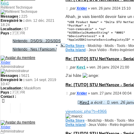
Kev1
Référent Technique
Message
par
Xrider
»
ven. 26 janv. 2024 15:10
Ahah, je vais bientôt devoir faire un
Messages :
225
Enregistré le :
dim. 12 déc. 2021
18:24
Localisation :
57
Pays :
🇫🇷 FR
Nintendo - DS/DSi - 2DS/3DS
↳
Delta Store
- Modchip - Mods - Tools - Mod
Nintendo - Nes / Famicom /
Delta island
- Jeux Vidéo - Retro-Ingénie
Re: [TUTO] STU NetYaroze - Seria
Xrider
Administrateur
Message
par
Kev1
»
ven. 26 janv. 2024 21:00
J'ai hâte
Messages :
5621
Enregistré le :
sam. 14 sept. 2019
10:47
Re: [TUTO] STU NetYaroze - Seria
Localisation :
MaskRom
Pays :
🇫🇷 FR
Message
par
Xrider
»
sam. 27 janv. 2024 00:04
Contact :
Kev1
a écrit :
ven. 26 jan
viewtopic.php?t=4966
Delta Store
- Modchip - Mods - Tools - Mod
Delta island
- Jeux Vidéo - Retro-Ingénie
Xrider
Administrateur
Re: [TUTO] STU NetYaroze - Seria