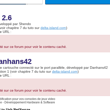
 2.6
développé par Shendo
voir chapitre 7 du tuto sur
delta-island.com
)
te URL :
té sur ce forum pour voir le contenu caché.
Danhans42
tre cartouche connecté sur le port parallèle, développé par Danhans42
ion 1 (voir chapitre 7 du tuto sur
delta-island.com
)
te URL :
té sur ce forum pour voir le contenu caché.
ification pour vos consoles de jeux video
rie - Développement Hardware & Software
l to Usb NetYaroze