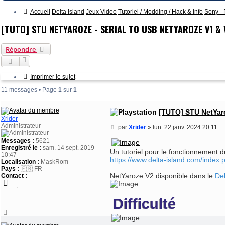
Accueil
Delta Island
Jeux Video
Tutoriel / Modding / Hack & Info
Sony - 
[TUTO] STU NETYAROZE - SERIAL TO USB NETYAROZE V1 & 
Répondre
Imprimer le sujet
11 messages • Page
1
sur
1
[TUTO] STU NetYaro
Xrider
Administrateur
Message
par
Xrider
»
lun. 22 janv. 2024 20:11
Messages :
5621
Enregistré le :
sam. 14 sept. 2019
Un tutoriel pour le fonctionnement d
10:47
https://www.delta-island.com/index.p
Localisation :
MaskRom
Pays :
🇫🇷 FR
NetYaroze V2 disponible dans le
Del
Contact :
Difficulté
Haut