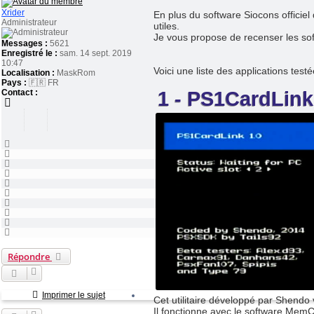
Xrider
En plus du software Siocons officie
Administrateur
utiles.
Je vous propose de recenser les so
Messages :
5621
Enregistré le :
sam. 14 sept. 2019
10:47
Voici une liste des applications test
Localisation :
MaskRom
Pays :
🇫🇷 FR
1 - PS1CardLink
Contact :
Haut
Haut
Haut
Haut
Haut
Haut
Haut
Haut
Haut
Haut
Répondre
Imprimer le sujet
Cet utilitaire développé par Shendo
Il fonctionne avec le software Me