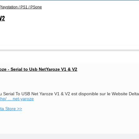
Playstation / PS1 / PSone
V2
ze - Serial to Usb NetYaroze V1 & V2
u Serial To USB Net Yaroze V1 & V2 est disponible sur le Website Delta
hp/ ... net-yaroze
ta Store >>