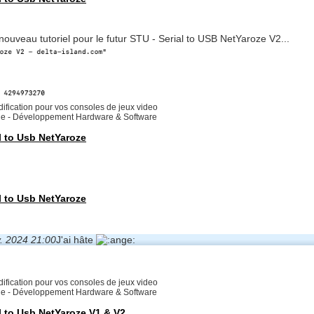
 nouveau tutoriel pour le futur STU - Serial to USB NetYaroze V2...
ification pour vos consoles de jeux video
rie - Développement Hardware & Software
l to Usb NetYaroze
l to Usb NetYaroze
v. 2024 21:00
J'ai hâte
ification pour vos consoles de jeux video
rie - Développement Hardware & Software
l to Usb NetYaroze V1 & V2