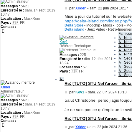
Messages :
5621
Message
par
Xrider
»
sam. 22 juin 2024 10:17
Enregistré le :
sam. 14 sept. 2019
10:47
Mise a jour du tutoriel sur le webs
Localisation :
MaskRom
https://delta-island.com/index.php/fr/
Pays :
🇫🇷 FR
Delta Store
- Modchip - Mods - Tools - Mod
Contact :
Delta island
- Jeux Vidéo - Retro-Ingénie
Famicom
↳ Ninte
Kev1
↳ Ninte
Référent Technique
↳ Nint
↳ Ninte
↳ Ninte
Messages :
225
↳ Sega
Enregistré le :
dim. 12 déc. 2021
↳ Sega 
18:24
↳ Sega 
Localisation :
57
↳ Sega 
Pays :
🇫🇷 FR
↳ Sega 
↳
Re: [TUTO] STU NetYaroze - Seria
Xrider
Administrateur
Message
par
Kev1
»
sam. 22 juin 2024 18:18
Salut Christophe, perso j’agis toujou
Messages :
5621
Enregistré le :
sam. 14 sept. 2019
10:47
Je ne sais pas ce qu'implique le swit
Localisation :
MaskRom
Pays :
🇫🇷 FR
Re: [TUTO] STU NetYaroze - Seria
Contact :
Message
par
Xrider
»
dim. 23 juin 2024 21:36