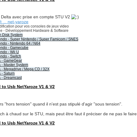
ite Delta avec prise en compte STU V2
t ... net-yaroze
ification pour vos consoles de jeux video
rie - Développement Hardware & Software
 Disk System
ndo - Super Nintendo / Super Famicom / SNES
ndo - Nintendo 64 / N64
endo - Gamecube
ndo - Wii U
ndo - Switch
 - GameGear
- Master System
- Megadrive / Mega CD / 32X
- Saturn
- Dreamcast
l to Usb NetYaroze V1 & V2
rs "hors tension" quand il n'est pas stipulé d'agir "sous tension".
ch à chaud sur le STU, mais peut être faut il préciser de ne pas le fair
l to Usb NetYaroze V1 & V2