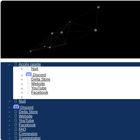
Vers le contenu
Accès rapide
Nuit
Discord
Delta Store
Website
YouTube
Facebook
Nuit
Discord
Delta Store
Website
YouTube
Facebook
FAQ
Connexion
S’enregistrer