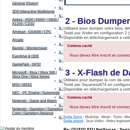
Général (Divers)
↳
3DO Interactive Multiplayer
↳
2 - Bios Dumper
Amiga - A500 / A500+ / A600 /
A1200 / CD32
↳
Utilitaire pour dumper votre bios, 
Amstrad - GX4000 / CPC
Testé par Xrider en configuration 2 (
↳
Disponible en téléchargement a cet
Arcade
↳
Contenu caché
Bandai - Wonderswan
↳
Vous devez être inscrit et connec
Everdrive & ODE
↳
GamePark - GP32
↳
3 - X-Flash de 
Microsoft - Xbox / Xbox 360 /
Xbox One / Xbox Series
Utilitaire pour dumper la rom de vo
↳
Testé par Squaresoft74 en configurat
MSX / MSX2
↳
Disponible en téléchargement a cet
NEC - PC Engine / Supergrafx
Contenu caché
↳
Nintendo - Game and Watch
↳
Vous devez être inscrit et connec
Nintendo - Gameboy / Gameboy
Color / Gameboy Advance
Delta Store
- Modchip - Mods - Tools - Mod
↳
Delta island
- Jeux Vidéo - Retro-Ingénie
Re: [TUTO] STU NetYaroze - Seria