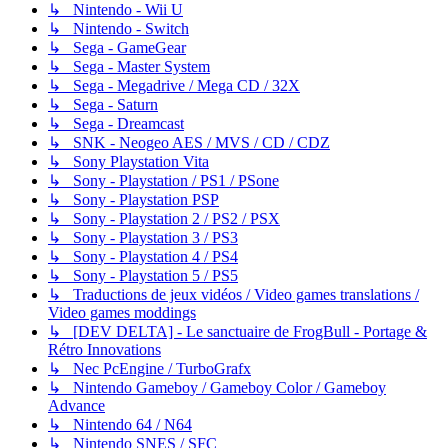
↳ Nintendo - Wii U
↳ Nintendo - Switch
↳ Sega - GameGear
↳ Sega - Master System
↳ Sega - Megadrive / Mega CD / 32X
↳ Sega - Saturn
↳ Sega - Dreamcast
↳ SNK - Neogeo AES / MVS / CD / CDZ
↳ Sony Playstation Vita
↳ Sony - Playstation / PS1 / PSone
↳ Sony - Playstation PSP
↳ Sony - Playstation 2 / PS2 / PSX
↳ Sony - Playstation 3 / PS3
↳ Sony - Playstation 4 / PS4
↳ Sony - Playstation 5 / PS5
↳ Traductions de jeux vidéos / Video games translations /
Video games moddings
↳ [DEV DELTA] - Le sanctuaire de FrogBull - Portage &
Rétro Innovations
↳ Nec PcEngine / TurboGrafx
↳ Nintendo Gameboy / Gameboy Color / Gameboy
Advance
↳ Nintendo 64 / N64
↳ Nintendo SNES / SFC