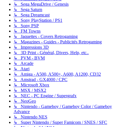
↳ Sega MegaDrive / Genesis
↳ Sega Saturn
↳ Sega Dreamcast
↳ Sony PlayStation / PS1
↳ Sony PSP
↳ FM Towns
↳ Jaquettes - Covers Retrogaming
↳ Magazines - Guides - Publicités Retrogaming
↳ Impressions 3D
↳ 3D Print - Général, Divers, Help, etc..
↳ PVM - BVM
↳ Arcade
↳ Atari
↳ Amiga - A500, A500+, A600, A1200, CD32
↳ Amstrad - GX4000 / CPC
↳ Microsoft Xbox
↳ MSX / MSX2
↳ NEC - PC Engine / Supergrafx
↳ NeoGeo
↳ Nintendo - Gameboy / Gameboy Color / Gameboy
Advance
↳ Nintendo NES
↳ Super Nintendo / Super Famicom / SNES / SFC