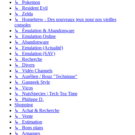
↳ Pokemon
↳ Resident Evil
↳ Zelda
↳ Homebrew - Des nouveaux jeux pour nos vieilles
consoles
↳ Émulation & Abandonware
↳ Emulation Online
↳ Abandonware
↳ Emulation (Actualité)
↳ Emulation (SAV)
↳ Recherche
↳ Divers
↳ Vidéo Channels
↳ Aurélien / Bouz "Technique"
↳ Gangeek Style
↳ Vicos
↳ NutsSpecies \ Tech Tea Time
↳ Philippe D.
Shopping
↳ Achat & Recherche
↳ Vente
↳ Estimation
↳ Bons plans
↳ Arnaques