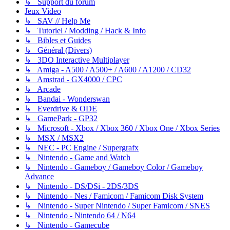
↳ Support du forum
Jeux Video
↳ SAV // Help Me
↳ Tutoriel / Modding / Hack & Info
↳ Bibles et Guides
↳ Général (Divers)
↳ 3DO Interactive Multiplayer
↳ Amiga - A500 / A500+ / A600 / A1200 / CD32
↳ Amstrad - GX4000 / CPC
↳ Arcade
↳ Bandai - Wonderswan
↳ Everdrive & ODE
↳ GamePark - GP32
↳ Microsoft - Xbox / Xbox 360 / Xbox One / Xbox Series
↳ MSX / MSX2
↳ NEC - PC Engine / Supergrafx
↳ Nintendo - Game and Watch
↳ Nintendo - Gameboy / Gameboy Color / Gameboy
Advance
↳ Nintendo - DS/DSi - 2DS/3DS
↳ Nintendo - Nes / Famicom / Famicom Disk System
↳ Nintendo - Super Nintendo / Super Famicom / SNES
↳ Nintendo - Nintendo 64 / N64
↳ Nintendo - Gamecube