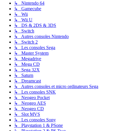
↳ Nintendo 64
↳ Gamecube
↳ Wii
↳ Wii U
↳ DS & 2DS & 3DS
↳ Switch
↳ Autres consoles Nintendo
↳ Switch 2
↳ Les consoles Sega
↳ Master System
↳ Megadrive
↳ Mega CD
↳ Sega 32X
↳ Saturn
↳ Dreamcast
↳ Autres consoles et micro ordinateurs Sega
↳ Les consoles SNK
↳ Neogeo Pocket
↳ Neogeo AES
↳ Neogeo CD
↳ Slot MVS
↳ Les consoles Sony
↳ Playstation 1 & PSone
↳ Playstation 2 & PS Two