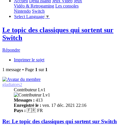
Accueil
Delta Island
Jeux Video
Jeux
Vidéo & Retrogaming
Les consoles
Nintendo
Switch
Select Language
▼
Le topic des classiques qui sortent sur
Switch
Répondre
Imprimer le sujet
1 message • Page
1
sur
1
gladiators2
Contributeur Lv1
Messages :
413
Enregistré le :
ven. 17 déc. 2021 22:16
Pays :
🇫🇷 FR
Re: Le topic des classiques qui sortent sur Switch