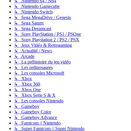
↳ Nintendo 64 / N64
↳ Nintendo Gamecube
↳ Nintendo Switch
↳ Sega MegaDrive / Genesis
↳ Sega Saturn
↳ Sega Dreamcast
↳ Sony PlayStation / PS1 / PSOne
↳ Sony Playstation 2 / PS2 / PSX
↳ Jeux Vidéo & Retrogaming
↳ Actualité / News
↳ Arcade
↳ La préhistoire du jeu vidéo
↳ Les ordinosaures
↳ Les consoles Microsoft
↳ Xbox
↳ Xbox 360
↳ Xbox One
↳ Xbox Serie S & X
↳ Les consoles Nintendo
↳ Gameboy
↳ Gameboy Color
↳ Gameboy Advance
↳ Famicom // Nintendo
↳ Super Famicom // Super Nintendo