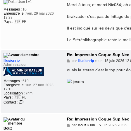
e
s
Merci à tous; et merci Nic034; ah a
s
Messages :
10
a
Enregistré le :
ven. 29 mai 2026
Brakvader c'est pas du frittage de
g
13:38
e
Pays :
🇫🇷 FR
Il est indiqué sur les devis que c'e
La Stéréolithographie reste le meil
Re: Impression Coque Sup Neo
M
Illusionrip
par
Illusionrip
»
lun. 15 juin 2026 12:
e
Administrateur
s
ouais la stereo c'est le top pour 
s
a
g
Messages :
519
e
Enregistré le :
lun. 27 nov. 2023
17:13
Localisation :
7nm
Pays :
🇵🇱 PL
Contact :
Re: Impression Coque Sup Neo
M
par
Bouz
»
lun. 15 juin 2026 20:36
Bouz
e