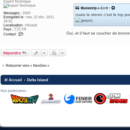
Expert Technique
s
s
Illusionrip
a écrit :
a
Messages :
1600
g
ouais la stereo c'est le top 
Enregistré le :
mer. 22 déc. 2021
e
18:52
Localisation :
Hérault
Pays :
🇫🇷 FR
Oui, et il faut se coucher de bonn
Contact :
Répondre
Retourner vers « NeoGeo »
Accueil
Delta Island
Nos partenaires :