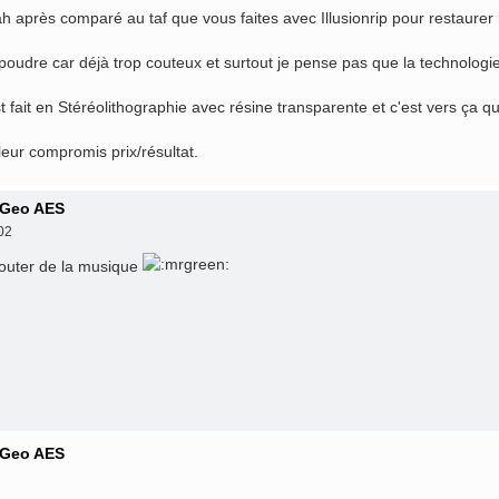
h après comparé au taf que vous faites avec Illusionrip pour restaurer le
 poudre car déjà trop couteux et surtout je pense pas que la technologi
st fait en Stéréolithographie avec résine transparente et c'est vers ça que
leur compromis prix/résultat.
 Geo AES
02
écouter de la musique
 Geo AES