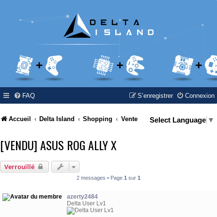
FAQ
S’enregistrer
Connexion
Accueil
Delta Island
Shopping
Vente
Select Language
▼
[VENDU] ASUS ROG ALLY X
Verrouillé
2 messages • Page
1
sur
1
azerty2484
Delta User Lv1