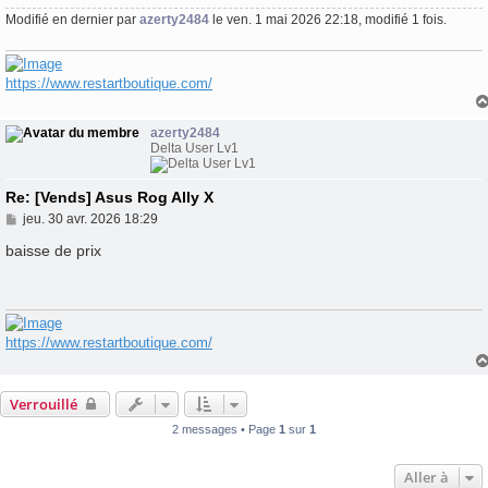
Modifié en dernier par
azerty2484
le ven. 1 mai 2026 22:18, modifié 1 fois.
https://www.restartboutique.com/
azerty2484
Delta User Lv1
Re: [Vends] Asus Rog Ally X
M
jeu. 30 avr. 2026 18:29
e
s
baisse de prix
s
a
g
e
https://www.restartboutique.com/
Verrouillé
2 messages • Page
1
sur
1
Aller à