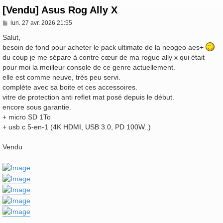
[Vendu] Asus Rog Ally X
M
lun. 27 avr. 2026 21:55
e
s
Salut,
s
besoin de fond pour acheter le pack ultimate de la neogeo aes+
a
du coup je me sépare à contre cœur de ma rogue ally x qui était
g
e
pour moi la meilleur console de ce genre actuellement.
elle est comme neuve, très peu servi.
complète avec sa boite et ces accessoires.
vitre de protection anti reflet mat posé depuis le début.
encore sous garantie.
+ micro SD 1To
+ usb c 5-en-1 (4K HDMI, USB 3.0, PD 100W..)
Vendu