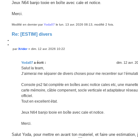
Jeux N64 banjo tooie en boîte avec cale et notice.
Merci.
Modifié en dernier par
Yoda07
le lun. 13 avr. 2026 08:13, modifié 2 fois.
Re: [ESTIM] divers
C
i
C
par
Xrider
»
dim. 12 avr. 2026 10:22
M
t
i
e
e
t
s
r
e
s
Yoda07
a écrit :
dim. 12 avr. 2
r
a
Salut la team,
g
J’aimerai me séparer de divers choses pour me recentrer sur l’émulat
e
Console ps2 fat complète en boîtes avec notice cales etc, une manette
carte mémoire, câble compenent, socle verticale et adaptateur réseau
officiel.
Tout en excellent état.
Jeux N64 banjo tooie en boîte avec cale et notice.
Merci.
Salut Yoda, pour mettre en avant ton materiel, et faire une estimation, 