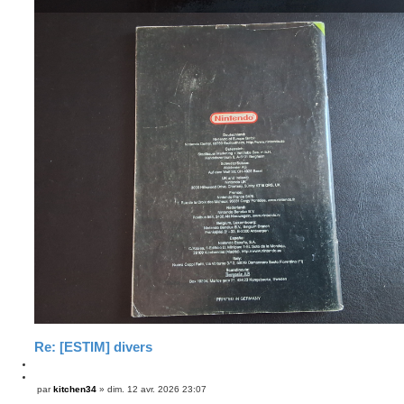
Re: [ESTIM] divers
C
i
C
par
kitchen34
»
dim. 12 avr. 2026 23:07
M
t
i