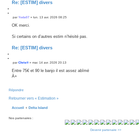
Re: [ESTIM] divers
C
i
C
par
Yoda07
»
lun. 13 avr. 2026 08:25
M
t
i
e
e
t
OK merci.
s
r
e
s
r
a
Si certains on d’autres estim n’hésité pas.
g
e
Re: [ESTIM] divers
C
i
C
par
Chris®
»
mar. 14 avr. 2026 20:13
M
t
i
e
e
t
Entre 75€ et 90 le banjo il est assez abîmé
s
r
e
À+
s
r
a
g
e
Répondre
Retourner vers « Estimation »
Accueil
Delta Island
Nos partenaires :
Devenir partenaire >>