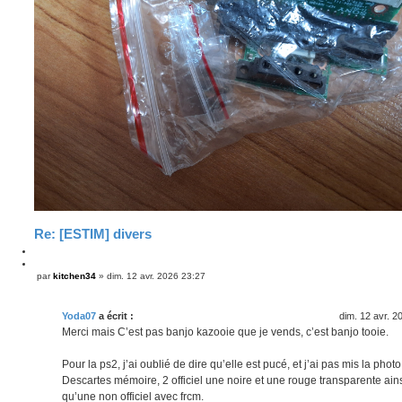
Re: [ESTIM] divers
C
i
C
par
kitchen34
»
dim. 12 avr. 2026 23:27
M
t
i
e
e
t
s
r
e
s
Yoda07
a écrit :
dim. 12 avr. 2
r
a
Merci mais C’est pas banjo kazooie que je vends, c’est banjo tooie.
g
e
Pour la ps2, j’ai oublié de dire qu’elle est pucé, et j’ai pas mis la photo
Descartes mémoire, 2 officiel une noire et une rouge transparente ain
qu’une non officiel avec frcm.