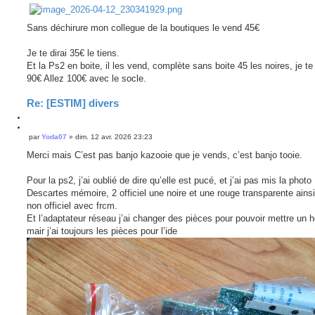
e
e
t
s
r
e
s
r
Sans déchirure mon collegue de la boutiques le vend 45€
a
g
e
Je te dirai 35€ le tiens.
Et la Ps2 en boite, il les vend, complète sans boite 45 les noires, je te 
90€ Allez 100€ avec le socle.
Re: [ESTIM] divers
C
i
C
par
Yoda07
»
dim. 12 avr. 2026 23:23
M
t
i
e
e
t
Merci mais C’est pas banjo kazooie que je vends, c’est banjo tooie.
s
r
e
s
r
a
Pour la ps2, j’ai oublié de dire qu’elle est pucé, et j’ai pas mis la photo
g
Descartes mémoire, 2 officiel une noire et une rouge transparente ains
e
non officiel avec frcm.
Et l’adaptateur réseau j’ai changer des pièces pour pouvoir mettre un 
mair j’ai toujours les pièces pour l’ide