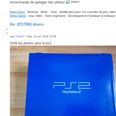
recommande de partager des photos
Delta Store
- Modchip - Mods - Tools - Modification pour vos consoles de jeux video
Delta island
- Jeux Vidéo - Retro-Ingénierie - Développement Hardware & Software
Re: [ESTIM] divers
C
i
C
par
Yoda07
»
dim. 12 avr. 2026 21:59
M
t
i
e
e
t
Voilà les photos pour la ps2:
s
r
e
s
r
a
g
e