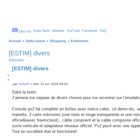
Delta Store
Website
YouTube
Facebook
FAQ
Discord
Accueil
Delta Island
Shopping
Estimation
[ESTIM] divers
Répondre
[ESTIM] divers
C
i
C
par
Yoda07
»
dim. 12 avr. 2026 09:03
M
t
i
e
e
t
Salut la team,
s
r
e
J’aimerai me séparer de divers choses pour me recentrer sur l’émulati
s
r
a
g
Console ps2 fat complète en boîtes avec notice cales, cd demo etc, u
e
manette, 3 carte mémoires (une noire et rouge transparente er une non
officielleavec freemcboot) , câble compnent et le cable composite offici
socle verticale et adaptateur réseaux officiel. Ps2 pucé avec une rippe
Tout en excellent état et fonctionnel.