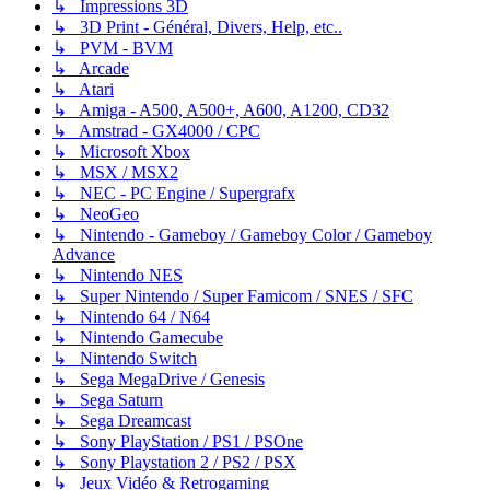
↳ Impressions 3D
↳ 3D Print - Général, Divers, Help, etc..
↳ PVM - BVM
↳ Arcade
↳ Atari
↳ Amiga - A500, A500+, A600, A1200, CD32
↳ Amstrad - GX4000 / CPC
↳ Microsoft Xbox
↳ MSX / MSX2
↳ NEC - PC Engine / Supergrafx
↳ NeoGeo
↳ Nintendo - Gameboy / Gameboy Color / Gameboy
Advance
↳ Nintendo NES
↳ Super Nintendo / Super Famicom / SNES / SFC
↳ Nintendo 64 / N64
↳ Nintendo Gamecube
↳ Nintendo Switch
↳ Sega MegaDrive / Genesis
↳ Sega Saturn
↳ Sega Dreamcast
↳ Sony PlayStation / PS1 / PSOne
↳ Sony Playstation 2 / PS2 / PSX
↳ Jeux Vidéo & Retrogaming