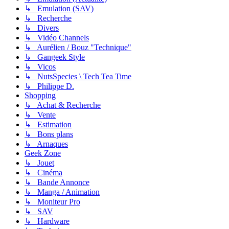
↳ Emulation (SAV)
↳ Recherche
↳ Divers
↳ Vidéo Channels
↳ Aurélien / Bouz "Technique"
↳ Gangeek Style
↳ Vicos
↳ NutsSpecies \ Tech Tea Time
↳ Philippe D.
Shopping
↳ Achat & Recherche
↳ Vente
↳ Estimation
↳ Bons plans
↳ Arnaques
Geek Zone
↳ Jouet
↳ Cinéma
↳ Bande Annonce
↳ Manga / Animation
↳ Moniteur Pro
↳ SAV
↳ Hardware