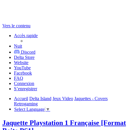
Vers le contenu
Accès rapide
Nuit
Discord
Delta Store
Website
YouTube
Facebook
FAQ
Connexion
S’enregistrer
Accueil
Delta Island
Jeux Video
Jaquettes - Covers
Retrogaming
Select Language
▼
Jaquette Playstation 1 Française [Format