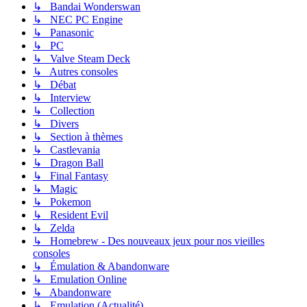
↳ Bandai Wonderswan
↳ NEC PC Engine
↳ Panasonic
↳ PC
↳ Valve Steam Deck
↳ Autres consoles
↳ Débat
↳ Interview
↳ Collection
↳ Divers
↳ Section à thèmes
↳ Castlevania
↳ Dragon Ball
↳ Final Fantasy
↳ Magic
↳ Pokemon
↳ Resident Evil
↳ Zelda
↳ Homebrew - Des nouveaux jeux pour nos vieilles
consoles
↳ Émulation & Abandonware
↳ Emulation Online
↳ Abandonware
↳ Emulation (Actualité)