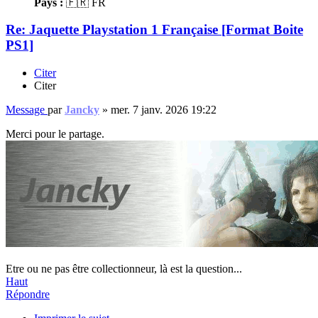
Pays :
🇫🇷 FR
Re: Jaquette Playstation 1 Française [Format Boite
PS1]
Citer
Citer
Message
par
Jancky
»
mer. 7 janv. 2026 19:22
Merci pour le partage.
Etre ou ne pas être collectionneur, là est la question...
Haut
Répondre