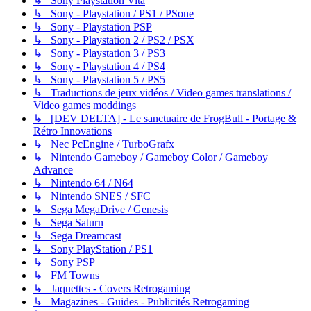
↳ Sony Playstation Vita
↳ Sony - Playstation / PS1 / PSone
↳ Sony - Playstation PSP
↳ Sony - Playstation 2 / PS2 / PSX
↳ Sony - Playstation 3 / PS3
↳ Sony - Playstation 4 / PS4
↳ Sony - Playstation 5 / PS5
↳ Traductions de jeux vidéos / Video games translations /
Video games moddings
↳ [DEV DELTA] - Le sanctuaire de FrogBull - Portage &
Rétro Innovations
↳ Nec PcEngine / TurboGrafx
↳ Nintendo Gameboy / Gameboy Color / Gameboy
Advance
↳ Nintendo 64 / N64
↳ Nintendo SNES / SFC
↳ Sega MegaDrive / Genesis
↳ Sega Saturn
↳ Sega Dreamcast
↳ Sony PlayStation / PS1
↳ Sony PSP
↳ FM Towns
↳ Jaquettes - Covers Retrogaming
↳ Magazines - Guides - Publicités Retrogaming