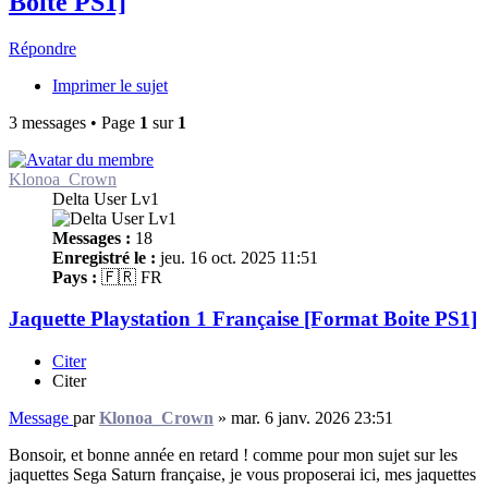
Boite PS1]
Répondre
Imprimer le sujet
3 messages • Page
1
sur
1
Klonoa_Crown
Delta User Lv1
Messages :
18
Enregistré le :
jeu. 16 oct. 2025 11:51
Pays :
🇫🇷 FR
Jaquette Playstation 1 Française [Format Boite PS1]
Citer
Citer
Message
par
Klonoa_Crown
»
mar. 6 janv. 2026 23:51
Bonsoir, et bonne année en retard ! comme pour mon sujet sur les
jaquettes Sega Saturn française, je vous proposerai ici, mes jaquettes