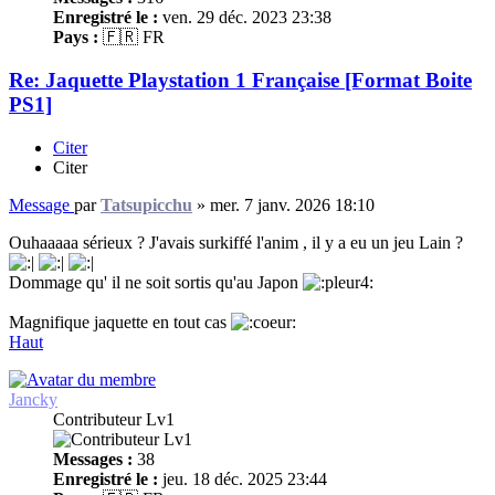
Enregistré le :
ven. 29 déc. 2023 23:38
Pays :
🇫🇷 FR
Re: Jaquette Playstation 1 Française [Format Boite
PS1]
Citer
Citer
Message
par
Tatsupicchu
»
mer. 7 janv. 2026 18:10
Ouhaaaaa sérieux ? J'avais surkiffé l'anim , il y a eu un jeu Lain ?
Dommage qu' il ne soit sortis qu'au Japon
Magnifique jaquette en tout cas
Haut
Jancky
Contributeur Lv1
Messages :
38
Enregistré le :
jeu. 18 déc. 2025 23:44