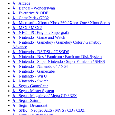
↳ Arcade
↳ Bandai - Wonderswan
↳ Everdrive & ODE
↳ GamePark - GP32
↳ Microsoft - Xbox / Xbox 360 / Xbox One / Xbox Series
↳ MSX / MSX2
↳ NEC - PC Engine / Supergrafx
↳ Nintendo - Game and Watch
↳ Nintendo - Gameboy / Gameboy Color / Gameboy
Advance
↳ Nintendo - DS/DSi - 2DS/3DS
↳ Nintendo - Nes / Famicom / Famicom Disk System
↳ Nintendo - Super Nintendo / Super Famicom / SNES
↳ Nintendo - Nintendo 64 / N64
↳ Nintendo - Gamecube
↳ Nintendo - Wii U
↳ Nintendo - Switch
↳ Sega - GameGear
↳ Sega - Master System
↳ Sega - Megadrive / Mega CD / 32X
↳ Sega - Saturn
↳ Sega - Dreamcast
↳ SNK - Neogeo AES / MVS / CD / CDZ