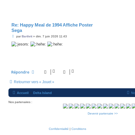
a
g
e
Re: Happy Meal de 1994 Affiche Poster
Sega
M
par
Bartlett
»
dim. 7 juin 2026 11:43
e
s
s
a
g
e
Répondre
Retourner vers « Jouet »
Accueil
Delta Island
No
Nos partenaires :
Devenir partenaire >>
Confidentialité
|
Conditions