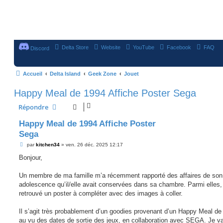
Delta Store
Website
YouTube
Facebook
FAQ
Discord
Accueil
Delta Island
Geek Zone
Jouet
Happy Meal de 1994 Affiche Poster Sega
Répondre
Happy Meal de 1994 Affiche Poster
Sega
M
par
kitchen34
»
ven. 26 déc. 2025 12:17
e
s
Bonjour,
s
a
g
Un membre de ma famille m’a récemment rapporté des affaires de son
e
adolescence qu’il/elle avait conservées dans sa chambre. Parmi elles, 
retrouvé un poster à compléter avec des images à coller.
Il s’agit très probablement d’un goodies provenant d’un Happy Meal de
au vu des dates de sortie des jeux, en collaboration avec SEGA. Je v