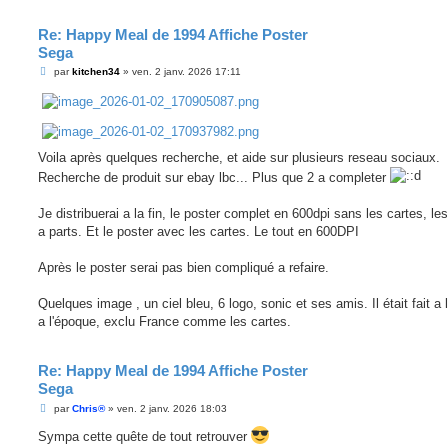
Re: Happy Meal de 1994 Affiche Poster
Sega
M
par
kitchen34
»
ven. 2 janv. 2026 17:11
e
s
s
a
g
e
Voila après quelques recherche, et aide sur plusieurs reseau sociaux.
Recherche de produit sur ebay lbc... Plus que 2 a completer
Je distribuerai a la fin, le poster complet en 600dpi sans les cartes, le
a parts. Et le poster avec les cartes. Le tout en 600DPI
Après le poster serai pas bien compliqué a refaire.
Quelques image , un ciel bleu, 6 logo, sonic et ses amis. Il était fait a
a l'époque, exclu France comme les cartes.
Re: Happy Meal de 1994 Affiche Poster
Sega
M
par
Chris®
»
ven. 2 janv. 2026 18:03
e
s
Sympa cette quête de tout retrouver
s