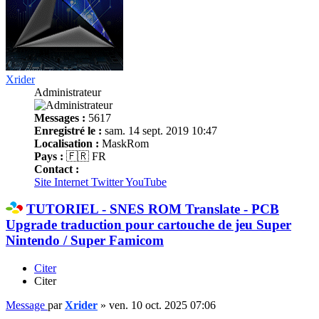
Xrider
Administrateur
Messages :
5617
Enregistré le :
sam. 14 sept. 2019 10:47
Localisation :
MaskRom
Pays :
🇫🇷 FR
Contact :
Site Internet
Twitter
YouTube
TUTORIEL - SNES ROM Translate - PCB
Upgrade traduction pour cartouche de jeu Super
Nintendo / Super Famicom
Citer
Citer
Message
par
Xrider
»
ven. 10 oct. 2025 07:06