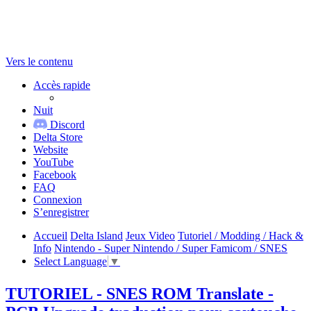
Vers le contenu
Accès rapide
Nuit
Discord
Delta Store
Website
YouTube
Facebook
FAQ
Connexion
S’enregistrer
Accueil
Delta Island
Jeux Video
Tutoriel / Modding / Hack &
Info
Nintendo - Super Nintendo / Super Famicom / SNES
Select Language
▼
TUTORIEL - SNES ROM Translate -