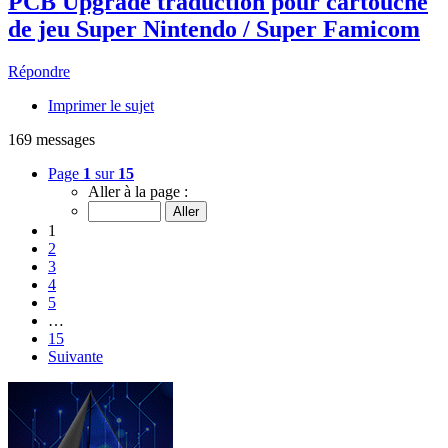
PCB Upgrade traduction pour cartouche
de jeu Super Nintendo / Super Famicom
Répondre
Imprimer le sujet
169 messages
Page
1
sur
15
Aller à la page :
1
2
3
4
5
…
15
Suivante