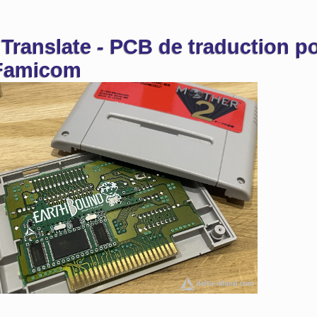
anslate - PCB de traduction po
 Famicom