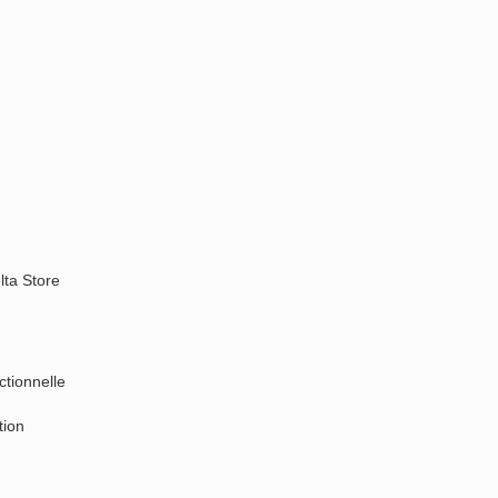
lta Store
tionnelle
tion