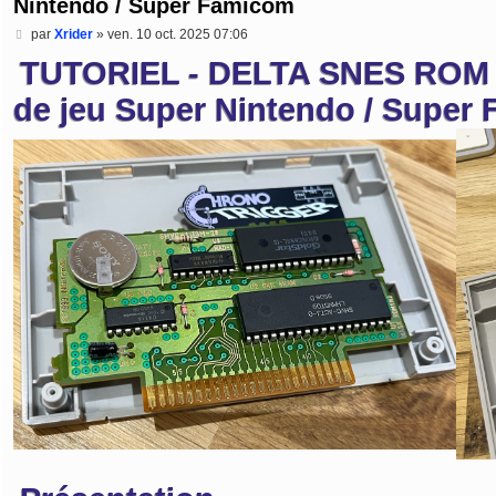
Nintendo / Super Famicom
M
par
Xrider
»
ven. 10 oct. 2025 07:06
e
TUTORIEL - DELTA SNES ROM Tr
s
s
a
de jeu Super Nintendo / Super
g
e