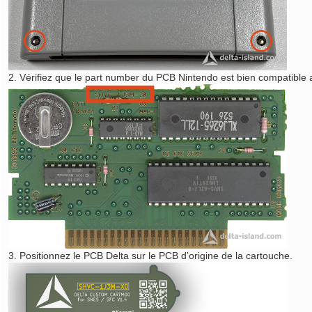
2. Vérifiez que le part number du PCB Nintendo est bien compatible 
3. Positionnez le PCB Delta sur le PCB d’origine de la cartouche.