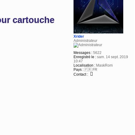
ur cartouche
Xrider
Administrateur
Messages :
5622
Enregistré le :
sam. 14 sept. 2019
10:47
Localisation :
MaskRom
Pays :
🇫🇷 FR
Contact :