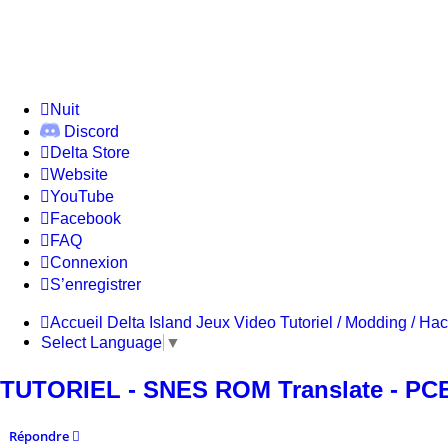
Nuit
Discord
Delta Store
Website
YouTube
Facebook
FAQ
Connexion
S’enregistrer
Accueil
Delta Island
Jeux Video
Tutoriel / Modding / Hac
Select Language
▼
TUTORIEL - SNES ROM Translate - PCB 
Répondre