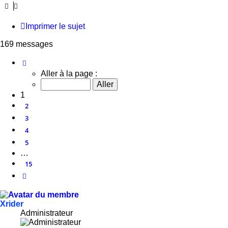
Imprimer le sujet
169 messages
Page
1
sur
15
Aller à la page :
1
2
3
4
5
…
15
Suivante
Xrider
Administrateur