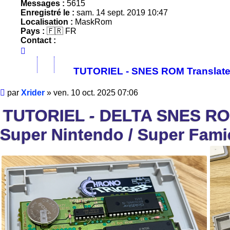
Messages :
5615
Enregistré le :
sam. 14 sept. 2019 10:47
Localisation :
MaskRom
Pays :
🇫🇷 FR
Contact :
TUTORIEL - SNES ROM Translate 
Message
par
Xrider
»
ven. 10 oct. 2025 07:06
TUTORIEL - DELTA SNES ROM 
Super Nintendo / Super Fam