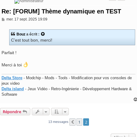
Re: [FORUM] Thème dynamique en TEST
M
mer. 17 sept. 2025 19:09
e
s
s
Bouz
a écrit :
a
C'est tout bon, merci!
g
e
Parfait !
Merci à toi
Delta Store
- Modchip - Mods - Tools - Modification pour vos consoles de
jeux video
Delta island
- Jeux Vidéo - Retro-Ingénierie - Développement Hardware &
Software
Répondre
1
2
Précédente
13 messages