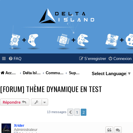
FAQ
S’enregistrer
Connexion
Accueil
Delta Island
Communauté
Support du forum
Select Language
▼
[FORUM] THÈME DYNAMIQUE EN TEST
Répondre
1
2
Précédente
13 messages
Xrider
Administrateur