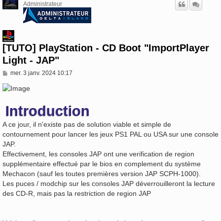
Administrateur
[TUTO] PlayStation - CD Boot "ImportPlayer
Light - JAP"
M
mer. 3 janv. 2024 10:17
e
s
s
a
Introduction
g
e
A ce jour, il n'existe pas de solution viable et simple de
contournement pour lancer les jeux PS1 PAL ou USA sur une console
JAP.
Effectivement, les consoles JAP ont une verification de region
supplémentaire effectué par le bios en complement du système
Mechacon (sauf les toutes premières version JAP SCPH-1000).
Les puces / modchip sur les consoles JAP déverrouilleront la lecture
des CD-R, mais pas la restriction de region JAP