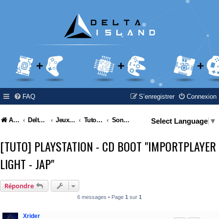
FAQ
S’enregistrer
Connexion
Accueil
Delta Island
Jeux Video
Tutoriel / Modding / Hack & Info
Sony - Playstation / PS1 / PSone
Select Language
▼
[TUTO] PLAYSTATION - CD BOOT "IMPORTPLAYER
LIGHT - JAP"
Répondre
6 messages • Page
1
sur
1
Xrider