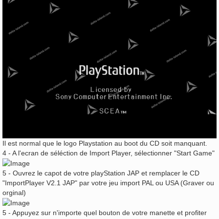
Il est normal que le logo Playstation au boot du CD soit manquant.
4 - A l'ecran de séléction de Import Player, sélectionner "Start Game"
5 - Ouvrez le capot de votre playStation JAP et remplacer le CD
"ImportPlayer V2.1 JAP" par votre jeu import PAL ou USA (Graver ou
orginal)
5 - Appuyez sur n'importe quel bouton de votre manette et profiter