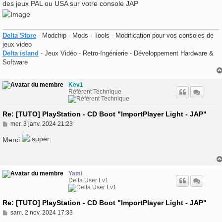
des jeux PAL ou USA sur votre console JAP
Delta Store
- Modchip - Mods - Tools - Modification pour vos consoles de
jeux video
Delta island
- Jeux Vidéo - Retro-Ingénierie - Développement Hardware &
Software
Kev1
Référent Technique
Re: [TUTO] PlayStation - CD Boot "ImportPlayer Light - JAP"
M
mer. 3 janv. 2024 21:23
e
s
Merci
s
a
g
e
Yami
Delta User Lv1
Re: [TUTO] PlayStation - CD Boot "ImportPlayer Light - JAP"
M
sam. 2 nov. 2024 17:33
e