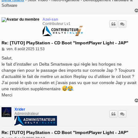
Software
Azel-san
Contributeur Lv1
Re: [TUTO] PlayStation - CD Boot "ImportPlayer Light - JAP"
M
ven. 8 août 2025 11:53
e
s
Salut,
s
le fait d'installer un Delta Smartwave qui règle les horloges ne
a
change rien pour le passage des imports sur console Jap ? Toujours
g
e
d'actualité le fait de mettre un action Replay ou d'utiliser le cd boot ?
J'ai posé le qsb ce matin et j'avais pas vu que sur console Jap y avait
une restriction supplémentaire
.
Merci
Xrider
Administrateur
Re: [TUTO] PlayStation - CD Boot "ImportPlayer Light - JAP"