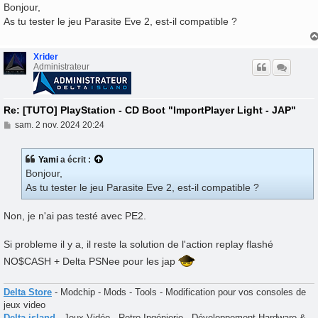
s
Bonjour,
s
As tu tester le jeu Parasite Eve 2, est-il compatible ?
a
g
e
Xrider
Administrateur
Re: [TUTO] PlayStation - CD Boot "ImportPlayer Light - JAP"
M
sam. 2 nov. 2024 20:24
e
s
s
Yami
a écrit :
a
Bonjour,
g
e
As tu tester le jeu Parasite Eve 2, est-il compatible ?
Non, je n'ai pas testé avec PE2.
Si probleme il y a, il reste la solution de l'action replay flashé
NO$CASH + Delta PSNee pour les jap
Delta Store
- Modchip - Mods - Tools - Modification pour vos consoles de
jeux video
Delta island
- Jeux Vidéo - Retro-Ingénierie - Développement Hardware &