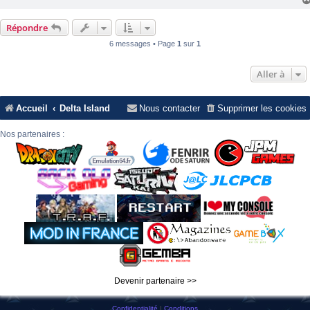
Répondre
6 messages • Page
1
sur
1
Aller à
Accueil
Delta Island
Nous contacter
Supprimer les cookies
Nos partenaires :
Devenir partenaire >>
Confidentialité
|
Conditions