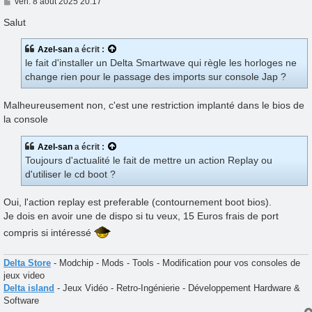
M
ven. 8 août 2025 20:17
e
s
Salut
s
a
Azel-san
a écrit :
g
e
le fait d'installer un Delta Smartwave qui règle les horloges ne
change rien pour le passage des imports sur console Jap ?
Malheureusement non, c'est une restriction implanté dans le bios de
la console
Azel-san
a écrit :
Toujours d'actualité le fait de mettre un action Replay ou
d'utiliser le cd boot ?
Oui, l'action replay est preferable (contournement boot bios).
Je dois en avoir une de dispo si tu veux, 15 Euros frais de port
compris si intéressé
Delta Store
- Modchip - Mods - Tools - Modification pour vos consoles de
jeux video
Delta island
- Jeux Vidéo - Retro-Ingénierie - Développement Hardware &
Software