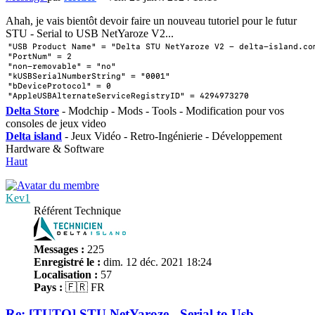
Ahah, je vais bientôt devoir faire un nouveau tutoriel pour le futur
STU - Serial to USB NetYaroze V2...
Delta Store
- Modchip - Mods - Tools - Modification pour vos
consoles de jeux video
Delta island
- Jeux Vidéo - Retro-Ingénierie - Développement
Hardware & Software
Haut
Kev1
Référent Technique
Messages :
225
Enregistré le :
dim. 12 déc. 2021 18:24
Localisation :
57
Pays :
🇫🇷 FR
Re: [TUTO] STU NetYaroze - Serial to Usb