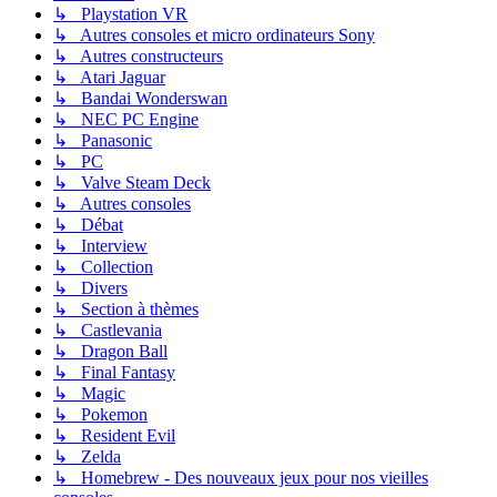
↳ Playstation VR
↳ Autres consoles et micro ordinateurs Sony
↳ Autres constructeurs
↳ Atari Jaguar
↳ Bandai Wonderswan
↳ NEC PC Engine
↳ Panasonic
↳ PC
↳ Valve Steam Deck
↳ Autres consoles
↳ Débat
↳ Interview
↳ Collection
↳ Divers
↳ Section à thèmes
↳ Castlevania
↳ Dragon Ball
↳ Final Fantasy
↳ Magic
↳ Pokemon
↳ Resident Evil
↳ Zelda
↳ Homebrew - Des nouveaux jeux pour nos vieilles