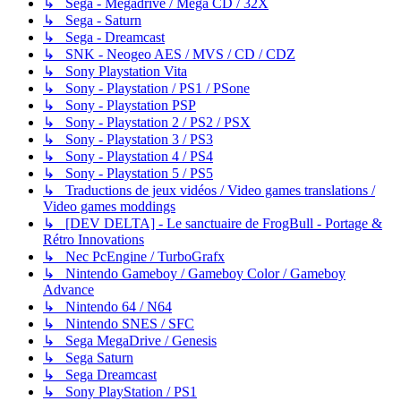
↳ Sega - Megadrive / Mega CD / 32X
↳ Sega - Saturn
↳ Sega - Dreamcast
↳ SNK - Neogeo AES / MVS / CD / CDZ
↳ Sony Playstation Vita
↳ Sony - Playstation / PS1 / PSone
↳ Sony - Playstation PSP
↳ Sony - Playstation 2 / PS2 / PSX
↳ Sony - Playstation 3 / PS3
↳ Sony - Playstation 4 / PS4
↳ Sony - Playstation 5 / PS5
↳ Traductions de jeux vidéos / Video games translations /
Video games moddings
↳ [DEV DELTA] - Le sanctuaire de FrogBull - Portage &
Rétro Innovations
↳ Nec PcEngine / TurboGrafx
↳ Nintendo Gameboy / Gameboy Color / Gameboy
Advance
↳ Nintendo 64 / N64
↳ Nintendo SNES / SFC
↳ Sega MegaDrive / Genesis
↳ Sega Saturn
↳ Sega Dreamcast
↳ Sony PlayStation / PS1