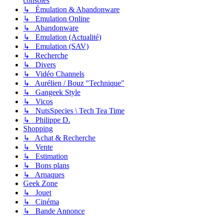
consoles
↳ Émulation & Abandonware
↳ Emulation Online
↳ Abandonware
↳ Emulation (Actualité)
↳ Emulation (SAV)
↳ Recherche
↳ Divers
↳ Vidéo Channels
↳ Aurélien / Bouz "Technique"
↳ Gangeek Style
↳ Vicos
↳ NutsSpecies \ Tech Tea Time
↳ Philippe D.
Shopping
↳ Achat & Recherche
↳ Vente
↳ Estimation
↳ Bons plans
↳ Arnaques
Geek Zone
↳ Jouet
↳ Cinéma
↳ Bande Annonce