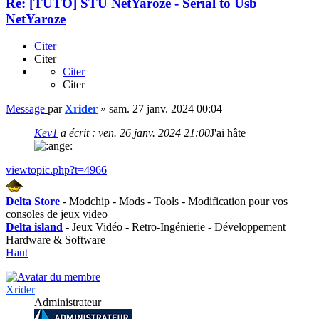
Re: [TUTO] STU NetYaroze - Serial to Usb
NetYaroze
Citer
Citer
Citer
Citer
Message
par
Xrider
»
sam. 27 janv. 2024 00:04
Kev1
a écrit :
ven. 26 janv. 2024 21:00
J'ai hâte
viewtopic.php?t=4966
Delta Store
- Modchip - Mods - Tools - Modification pour vos
consoles de jeux video
Delta island
- Jeux Vidéo - Retro-Ingénierie - Développement
Hardware & Software
Haut
Xrider
Administrateur