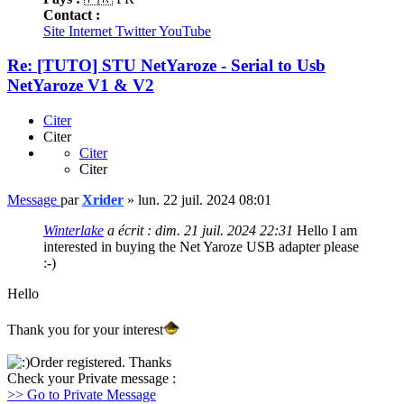
Contact :
Site Internet
Twitter
YouTube
Re: [TUTO] STU NetYaroze - Serial to Usb
NetYaroze V1 & V2
Citer
Citer
Citer
Citer
Message
par
Xrider
»
lun. 22 juil. 2024 08:01
Winterlake
a écrit :
dim. 21 juil. 2024 22:31
Hello I am
interested in buying the Net Yaroze USB adapter please
:-)
Hello
Thank you for your interest
Order registered. Thanks
Check your Private message :
>> Go to Private Message