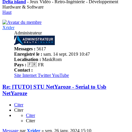
Delta island
- Jeux Vidéo - Retro-Ingénierie - Développement
Hardware & Software
Haut
Xrider
Administrateur
Messages :
5617
Enregistré le :
sam. 14 sept. 2019 10:47
Localisation :
MaskRom
Pays :
🇫🇷 FR
Contact :
Site Internet
Twitter
YouTube
Re: [TUTO] STU NetYaroze - Serial to Usb
NetYaroze
Citer
Citer
Citer
Citer
Message
par
Xrider
»
ven. 26 janv. 2024 15:10