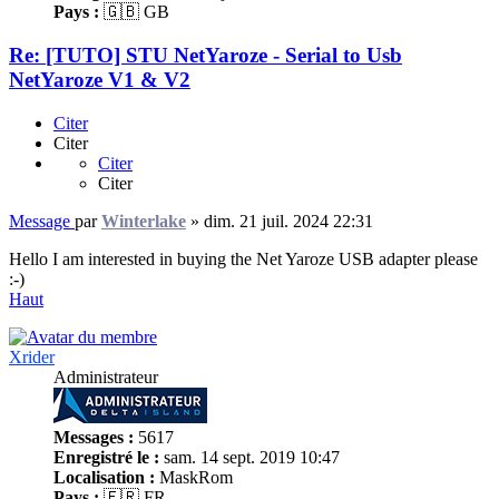
Pays :
🇬🇧 GB
Re: [TUTO] STU NetYaroze - Serial to Usb
NetYaroze V1 & V2
Citer
Citer
Citer
Citer
Message
par
Winterlake
»
dim. 21 juil. 2024 22:31
Hello I am interested in buying the Net Yaroze USB adapter please
:-)
Haut
Xrider
Administrateur
Messages :
5617
Enregistré le :
sam. 14 sept. 2019 10:47
Localisation :
MaskRom
Pays :
🇫🇷 FR