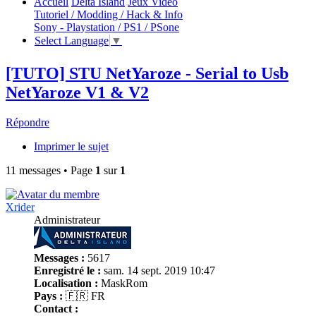
Accueil
Delta Island
Jeux Video
Tutoriel / Modding / Hack & Info
Sony - Playstation / PS1 / PSone
Select Language
▼
[TUTO] STU NetYaroze - Serial to Usb
NetYaroze V1 & V2
Répondre
Imprimer le sujet
11 messages • Page
1
sur
1
Xrider
Administrateur
Messages :
5617
Enregistré le :
sam. 14 sept. 2019 10:47
Localisation :
MaskRom
Pays :
🇫🇷 FR
Contact :