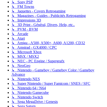
↳ Sony PSP
↳ FM Towns
↳ Jaquettes - Covers Retrogaming
↳ Magazines - Guides - Publicités Retrogaming
↳ Impressions 3D
↳ 3D Print - Général, Divers, Help, etc..
↳ PVM - BVM
↳ Arcade
↳ Atari
↳ Amiga - A500, A500+, A600, A1200, CD32
↳ Amstrad - GX4000 / CPC
↳ Microsoft Xbox
↳ MSX / MSX2
↳ NEC - PC Engine / Supergrafx
↳ NeoGeo
↳ Nintendo - Gameboy / Gameboy Color / Gameboy
Advance
↳ Nintendo NES
↳ Super Nintendo / Super Famicom / SNES / SFC
↳ Nintendo 64 / N64
↳ Nintendo Gamecube
↳ Nintendo Switch
↳ Sega MegaDrive / Genesis
↳ Sega Saturn