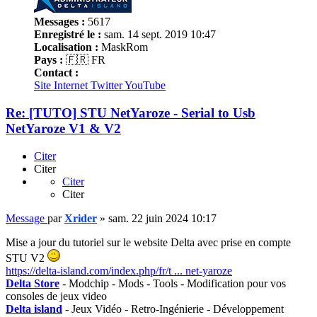
Messages :
5617
Enregistré le :
sam. 14 sept. 2019 10:47
Localisation :
MaskRom
Pays :
🇫🇷 FR
Contact :
Site Internet
Twitter
YouTube
Re: [TUTO] STU NetYaroze - Serial to Usb
NetYaroze V1 & V2
Citer
Citer
Citer
Citer
Message
par
Xrider
»
sam. 22 juin 2024 10:17
Mise a jour du tutoriel sur le website Delta avec prise en compte
STU V2
https://delta-island.com/index.php/fr/t ... net-yaroze
Delta Store
- Modchip - Mods - Tools - Modification pour vos
consoles de jeux video
Delta island
- Jeux Vidéo - Retro-Ingénierie - Développement