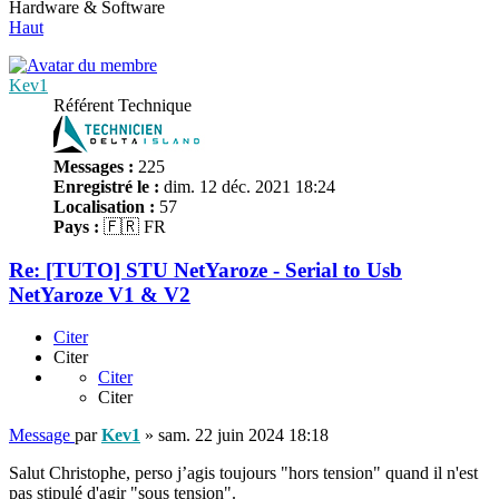
Hardware & Software
Haut
Kev1
Référent Technique
Messages :
225
Enregistré le :
dim. 12 déc. 2021 18:24
Localisation :
57
Pays :
🇫🇷 FR
Re: [TUTO] STU NetYaroze - Serial to Usb
NetYaroze V1 & V2
Citer
Citer
Citer
Citer
Message
par
Kev1
»
sam. 22 juin 2024 18:18
Salut Christophe, perso j’agis toujours "hors tension" quand il n'est
pas stipulé d'agir "sous tension".