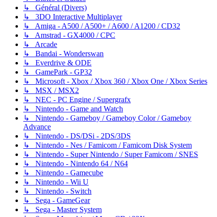
↳ Général (Divers)
↳ 3DO Interactive Multiplayer
↳ Amiga - A500 / A500+ / A600 / A1200 / CD32
↳ Amstrad - GX4000 / CPC
↳ Arcade
↳ Bandai - Wonderswan
↳ Everdrive & ODE
↳ GamePark - GP32
↳ Microsoft - Xbox / Xbox 360 / Xbox One / Xbox Series
↳ MSX / MSX2
↳ NEC - PC Engine / Supergrafx
↳ Nintendo - Game and Watch
↳ Nintendo - Gameboy / Gameboy Color / Gameboy
Advance
↳ Nintendo - DS/DSi - 2DS/3DS
↳ Nintendo - Nes / Famicom / Famicom Disk System
↳ Nintendo - Super Nintendo / Super Famicom / SNES
↳ Nintendo - Nintendo 64 / N64
↳ Nintendo - Gamecube
↳ Nintendo - Wii U
↳ Nintendo - Switch
↳ Sega - GameGear
↳ Sega - Master System