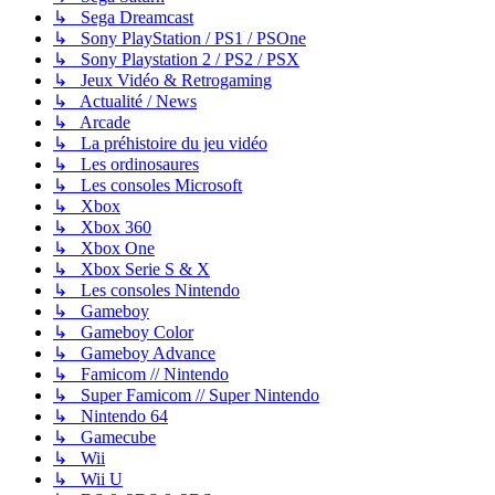
↳ Sega Dreamcast
↳ Sony PlayStation / PS1 / PSOne
↳ Sony Playstation 2 / PS2 / PSX
↳ Jeux Vidéo & Retrogaming
↳ Actualité / News
↳ Arcade
↳ La préhistoire du jeu vidéo
↳ Les ordinosaures
↳ Les consoles Microsoft
↳ Xbox
↳ Xbox 360
↳ Xbox One
↳ Xbox Serie S & X
↳ Les consoles Nintendo
↳ Gameboy
↳ Gameboy Color
↳ Gameboy Advance
↳ Famicom // Nintendo
↳ Super Famicom // Super Nintendo
↳ Nintendo 64
↳ Gamecube
↳ Wii
↳ Wii U