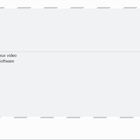
eux video
Software