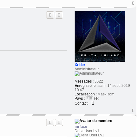
t
Xrider
Administrateur
Messages :
5622
Enregistré le :
sam. 14 sept. 2019
10:47
Localisation :
MaskRom
Pays :
🇫🇷 FR
Contact :
t
mrface
Delta User Lv1