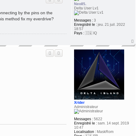
t
Neo85.
Delta User Lv1
onnecting by the pins on the
his method fix my everdrive?
Messages :
3
Enregistré le :
jeu. 21 juil. 2022
18:57
Pays :
🇮🇶 IQ
t
Xrider
Administrateur
Messages :
5622
Enregistré le :
sam. 14 sept. 2019
10:47
Localisation :
MaskRom
Pays :
🇫🇷 FR