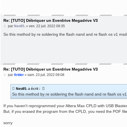
Re: [TUTO] Débriquer un Everdrive Megadrive V3
M
par
Neo85.
»
ven. 22 juil. 2022 09:35
e
s
So this method by re soldering the flash nand and re flash os v1 msdo
s
a
g
e
Re: [TUTO] Débriquer un Everdrive Megadrive V3
M
par
Xrider
»
sam. 23 juil. 2022 09:08
e
s
s
Neo85.
a écrit :
a
So this method by re soldering the flash nand and re flash os v1
g
e
If you haven't reprogrammed your Altera Max CPLD with USB Blaster, 
But, if you erased the program from the CPLD, you need the POF file f
sorry