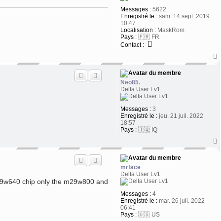
Messages :
5622
Enregistré le :
sam. 14 sept. 2019
10:47
Localisation :
MaskRom
Pays :
🇫🇷 FR
Contact :
t
Neo85.
Delta User Lv1
Messages :
3
Enregistré le :
jeu. 21 juil. 2022
18:57
Pays :
🇮🇶 IQ
t
mrface
Delta User Lv1
e m29w640 chip only the m29w800 and
Messages :
4
Enregistré le :
mar. 26 juil. 2022
06:41
Pays :
🇺🇸 US