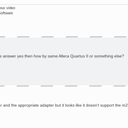
eux video
Software
if the answer yes then how by same Altera Quartus II or something else?
her and the appropriate adapter but it looks like it doesn't support th