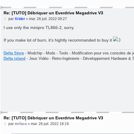
Re: [TUTO] Débriquer un Everdrive Megadrive V3
M
par
Xrider
»
mar. 26 juil. 2022 09:27
e
s
I use only the minipro TL866-2, sorry.
s
a
g
If you make lot of burn, it’s hightly recommanded to buy it
e
Delta Store
- Modchip - Mods - Tools - Modification pour vos consoles de j
Delta island
- Jeux Vidéo - Retro-Ingénierie - Développement Hardware & 
Re: [TUTO] Débriquer un Everdrive Megadrive V3
M
par
mrface
»
mar. 26 juil. 2022 18:19
e
s