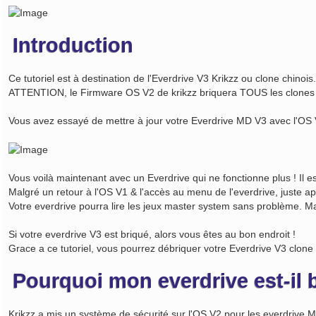
e
s
s
a
Introduction
g
e
Ce tutoriel est à destination de l'Everdrive V3 Krikzz ou clone chinois.
ATTENTION, le Firmware OS V2 de krikzz briquera TOUS les clones 
Vous avez essayé de mettre à jour votre Everdrive MD V3 avec l'OS V
Vous voilà maintenant avec un Everdrive qui ne fonctionne plus ! Il es
Malgré un retour à l'OS V1 & l'accès au menu de l'everdrive, juste a
Votre everdrive pourra lire les jeux master system sans problème. Ma
Si votre everdrive V3 est briqué, alors vous êtes au bon endroit !
Grace a ce tutoriel, vous pourrez débriquer votre Everdrive V3 clone
Pourquoi mon everdrive est-il 
Krikzz a mis un système de sécurité sur l'OS V2 pour les everdrive MD