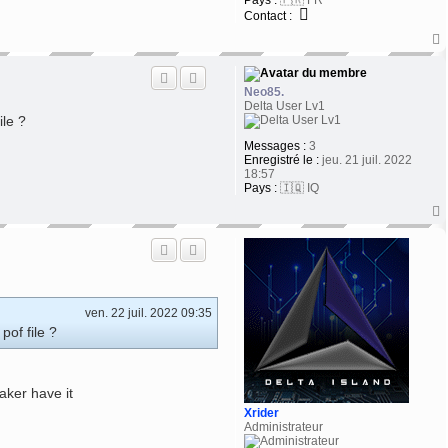
Contact :
t
Neo85.
Delta User Lv1
ile ?
Messages :
3
Enregistré le :
jeu. 21 juil. 2022
18:57
Pays :
🇮🇶 IQ
t
ven. 22 juil. 2022 09:35
pof file ?
aker have it
Xrider
Administrateur