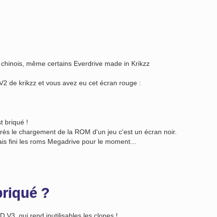
chinois, même certains Everdrive made in Krikzz
2 de krikzz et vous avez eu cet écran rouge :
t briqué !
près le chargement de la ROM d'un jeu c'est un écran noir.
is fini les roms Megadrive pour le moment...
briqué ?
 V3, qui rend inutilisables les clones !