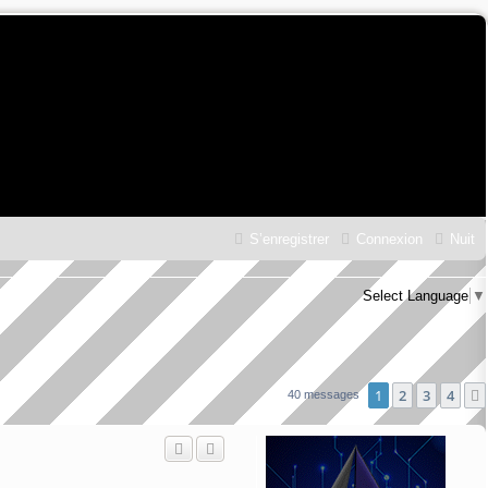
S’enregistrer
Connexion
Nuit
Select Language
▼
1
2
3
4
40 messages