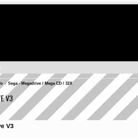
Q
fo
Sega - Megadrive / Mega CD / 32X
E V3
ve V3