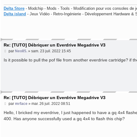
Delta Store
- Modchip - Mods - Tools - Modification pour vos consoles de j
Delta island
- Jeux Vidéo - Retro-Ingénierie - Développement Hardware & 
Re: [TUTO] Débriquer un Everdrive Megadrive V3
M
par
Neo85.
»
sam. 23 juil. 2022 15:45
e
s
Is it possible to pull the pof file from another everdrive cartridge? 
s
a
g
e
Re: [TUTO] Débriquer un Everdrive Megadrive V3
M
par
mrface
»
mar. 26 juil. 2022 08:51
e
s
Hello, I bricked my everdrive, I just happened to have a gq 4x4 flas
s
400. Has anyone successfully used a gq 4x4 to flash this chip?
a
g
e