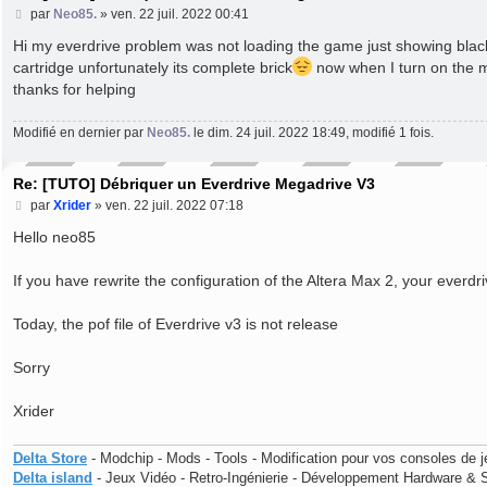
M
par
Neo85.
»
ven. 22 juil. 2022 00:41
e
s
Hi my everdrive problem was not loading the game just showing black 
s
cartridge unfortunately its complete brick
now when I turn on the m
a
thanks for helping
g
e
Modifié en dernier par
Neo85.
le dim. 24 juil. 2022 18:49, modifié 1 fois.
Re: [TUTO] Débriquer un Everdrive Megadrive V3
M
par
Xrider
»
ven. 22 juil. 2022 07:18
e
s
Hello neo85
s
a
If you have rewrite the configuration of the Altera Max 2, your everdriv
g
e
Today, the pof file of Everdrive v3 is not release
Sorry
Xrider
Delta Store
- Modchip - Mods - Tools - Modification pour vos consoles de j
Delta island
- Jeux Vidéo - Retro-Ingénierie - Développement Hardware & 