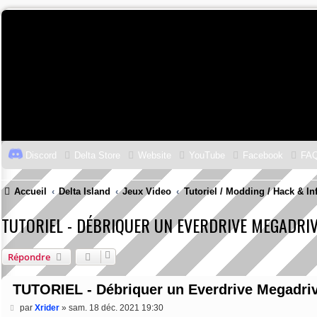
Discord
Delta Store
Website
YouTube
Facebook
FA
Accueil
Delta Island
Jeux Video
Tutoriel / Modding / Hack & In
TUTORIEL - DÉBRIQUER UN EVERDRIVE MEGADRIV
Répondre
TUTORIEL - Débriquer un Everdrive Megadri
M
par
Xrider
»
sam. 18 déc. 2021 19:30