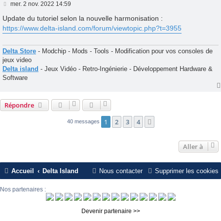
M
mer. 2 nov. 2022 14:59
e
s
Update du tutoriel selon la nouvelle harmonisation :
s
https://www.delta-island.com/forum/viewtopic.php?t=3955
a
g
e
Delta Store
- Modchip - Mods - Tools - Modification pour vos consoles de
jeux video
Delta island
- Jeux Vidéo - Retro-Ingénierie - Développement Hardware &
Software
Répondre
1
2
3
4
Suivante
40 messages
Aller à
Accueil
Delta Island
Nous contacter
Supprimer les cookies
Nos partenaires :
Devenir partenaire >>