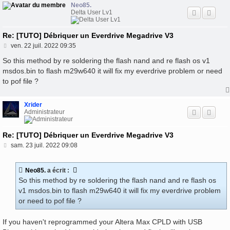
Neo85.
Delta User Lv1
Re: [TUTO] Débriquer un Everdrive Megadrive V3
M
ven. 22 juil. 2022 09:35
e
s
So this method by re soldering the flash nand and re flash os v1
s
msdos.bin to flash m29w640 it will fix my everdrive problem or need
a
to pof file ?
g
e
Xrider
Administrateur
Re: [TUTO] Débriquer un Everdrive Megadrive V3
M
sam. 23 juil. 2022 09:08
e
s
s
Neo85.
a écrit :
a
So this method by re soldering the flash nand and re flash os
g
e
v1 msdos.bin to flash m29w640 it will fix my everdrive problem
or need to pof file ?
If you haven't reprogrammed your Altera Max CPLD with USB