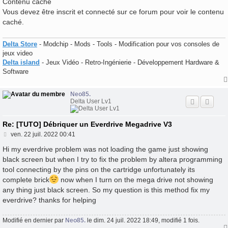
Contenu caché
Vous devez être inscrit et connecté sur ce forum pour voir le contenu
caché.
Delta Store
- Modchip - Mods - Tools - Modification pour vos consoles de
jeux video
Delta island
- Jeux Vidéo - Retro-Ingénierie - Développement Hardware &
Software
Neo85.
Delta User Lv1
Re: [TUTO] Débriquer un Everdrive Megadrive V3
M
ven. 22 juil. 2022 00:41
e
s
Hi my everdrive problem was not loading the game just showing
s
black screen but when I try to fix the problem by altera programming
a
tool connecting by the pins on the cartridge unfortunately its
g
e
complete brick
now when I turn on the mega drive not showing
any thing just black screen. So my question is this method fix my
everdrive? thanks for helping
Modifié en dernier par
Neo85.
le dim. 24 juil. 2022 18:49, modifié 1 fois.