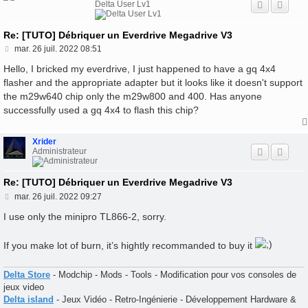
Delta User Lv1
Re: [TUTO] Débriquer un Everdrive Megadrive V3
M
mar. 26 juil. 2022 08:51
e
s
Hello, I bricked my everdrive, I just happened to have a gq 4x4
s
flasher and the appropriate adapter but it looks like it doesn't support
a
the m29w640 chip only the m29w800 and 400. Has anyone
g
e
successfully used a gq 4x4 to flash this chip?
Xrider
Administrateur
Re: [TUTO] Débriquer un Everdrive Megadrive V3
M
mar. 26 juil. 2022 09:27
e
s
I use only the minipro TL866-2, sorry.
s
a
g
If you make lot of burn, it’s hightly recommanded to buy it
e
Delta Store
- Modchip - Mods - Tools - Modification pour vos consoles de
jeux video
Delta island
- Jeux Vidéo - Retro-Ingénierie - Développement Hardware &