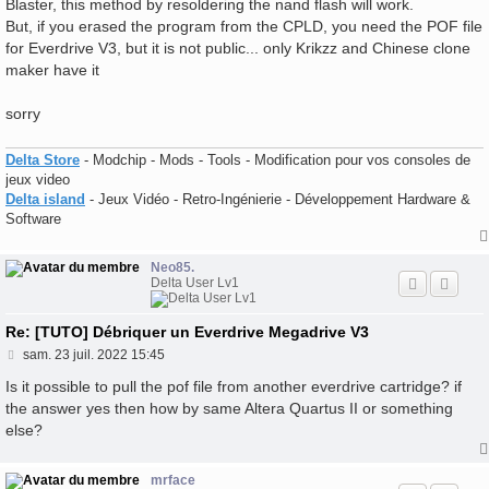
Blaster, this method by resoldering the nand flash will work.
But, if you erased the program from the CPLD, you need the POF file
for Everdrive V3, but it is not public... only Krikzz and Chinese clone
maker have it
sorry
Delta Store
- Modchip - Mods - Tools - Modification pour vos consoles de
jeux video
Delta island
- Jeux Vidéo - Retro-Ingénierie - Développement Hardware &
Software
Neo85.
Delta User Lv1
Re: [TUTO] Débriquer un Everdrive Megadrive V3
M
sam. 23 juil. 2022 15:45
e
s
Is it possible to pull the pof file from another everdrive cartridge? if
s
the answer yes then how by same Altera Quartus II or something
a
else?
g
e
mrface