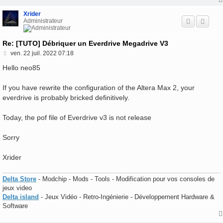
Xrider
Administrateur
Re: [TUTO] Débriquer un Everdrive Megadrive V3
M
ven. 22 juil. 2022 07:18
e
s
Hello neo85
s
a
If you have rewrite the configuration of the Altera Max 2, your
g
e
everdrive is probably bricked definitively.
Today, the pof file of Everdrive v3 is not release
Sorry
Xrider
Delta Store
- Modchip - Mods - Tools - Modification pour vos consoles de
jeux video
Delta island
- Jeux Vidéo - Retro-Ingénierie - Développement Hardware &
Software