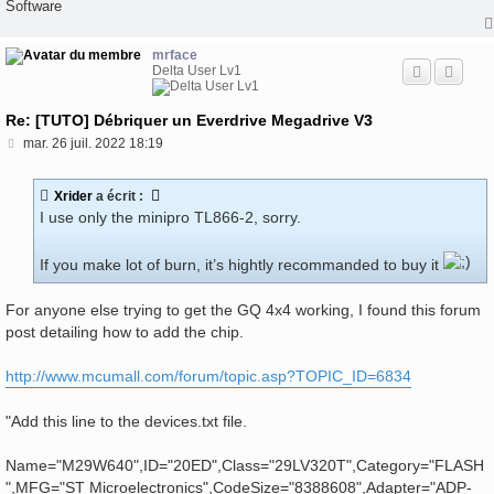
Software
mrface
Delta User Lv1
Re: [TUTO] Débriquer un Everdrive Megadrive V3
M
mar. 26 juil. 2022 18:19
e
s
s
Xrider
a écrit :
a
I use only the minipro TL866-2, sorry.
g
e
If you make lot of burn, it’s hightly recommanded to buy it
For anyone else trying to get the GQ 4x4 working, I found this forum
post detailing how to add the chip.
http://www.mcumall.com/forum/topic.asp?TOPIC_ID=6834
"Add this line to the devices.txt file.
Name="M29W640",ID="20ED",Class="29LV320T",Category="FLASH
",MFG="ST Microelectronics",CodeSize="8388608",Adapter="ADP-