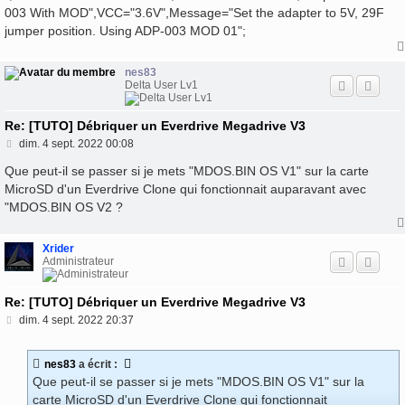
003 With MOD",VCC="3.6V",Message="Set the adapter to 5V, 29F
jumper position. Using ADP-003 MOD 01";
nes83
Delta User Lv1
Re: [TUTO] Débriquer un Everdrive Megadrive V3
M
dim. 4 sept. 2022 00:08
e
s
Que peut-il se passer si je mets "MDOS.BIN OS V1" sur la carte
s
MicroSD d'un Everdrive Clone qui fonctionnait auparavant avec
a
"MDOS.BIN OS V2 ?
g
e
Xrider
Administrateur
Re: [TUTO] Débriquer un Everdrive Megadrive V3
M
dim. 4 sept. 2022 20:37
e
s
s
nes83
a écrit :
a
Que peut-il se passer si je mets "MDOS.BIN OS V1" sur la
g
e
carte MicroSD d'un Everdrive Clone qui fonctionnait