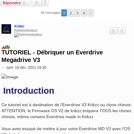
Répondre
1
2
3
4
Suivante
40 messages
Xrider
Administrateur
TUTORIEL - Débriquer un Everdrive
Megadrive V3
M
sam. 18 déc. 2021 19:30
e
s
s
a
Introduction
g
e
Ce tutoriel est à destination de l'Everdrive V3 Krikzz ou clone chinois.
ATTENTION, le Firmware OS V2 de krikzz briquera TOUS les clones
chinois, même certains Everdrive made in Krikzz
Vous avez essayé de mettre à jour votre Everdrive MD V3 avec l'OS