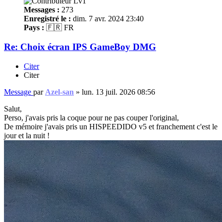
Messages :
273
Enregistré le :
dim. 7 avr. 2024 23:40
Pays :
🇫🇷 FR
Re: Choix écran IPS GameBoy DMG
Citer
Citer
Message
par
Azel-san
»
lun. 13 juil. 2026 08:56
Salut,
Perso, j'avais pris la coque pour ne pas couper l'original,
De mémoire j'avais pris un HISPEEDIDO v5 et franchement c'est le
jour et la nuit !