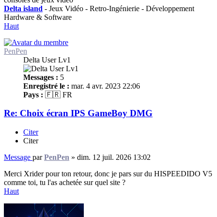
Delta island
- Jeux Vidéo - Retro-Ingénierie - Développement
Hardware & Software
Haut
PenPen
Delta User Lv1
Messages :
5
Enregistré le :
mar. 4 avr. 2023 22:06
Pays :
🇫🇷 FR
Re: Choix écran IPS GameBoy DMG
Citer
Citer
Message
par
PenPen
»
dim. 12 juil. 2026 13:02
Merci Xrider pour ton retour, donc je pars sur du HISPEEDIDO V5
comme toi, tu l'as achetée sur quel site ?
Haut