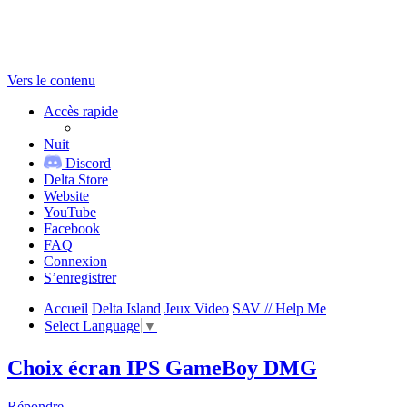
Vers le contenu
Accès rapide
Nuit
Discord
Delta Store
Website
YouTube
Facebook
FAQ
Connexion
S’enregistrer
Accueil
Delta Island
Jeux Video
SAV // Help Me
Select Language
▼
Choix écran IPS GameBoy DMG
Répondre