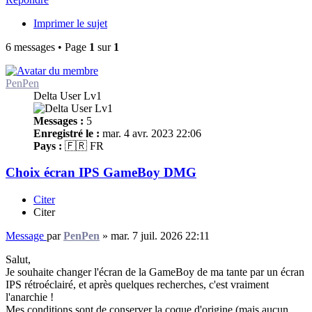
Imprimer le sujet
6 messages • Page
1
sur
1
PenPen
Delta User Lv1
Messages :
5
Enregistré le :
mar. 4 avr. 2023 22:06
Pays :
🇫🇷 FR
Choix écran IPS GameBoy DMG
Citer
Citer
Message
par
PenPen
»
mar. 7 juil. 2026 22:11
Salut,
Je souhaite changer l'écran de la GameBoy de ma tante par un écran
IPS rétroéclairé, et après quelques recherches, c'est vraiment
l'anarchie !
Mes conditions sont de conserver la coque d'origine (mais aucun