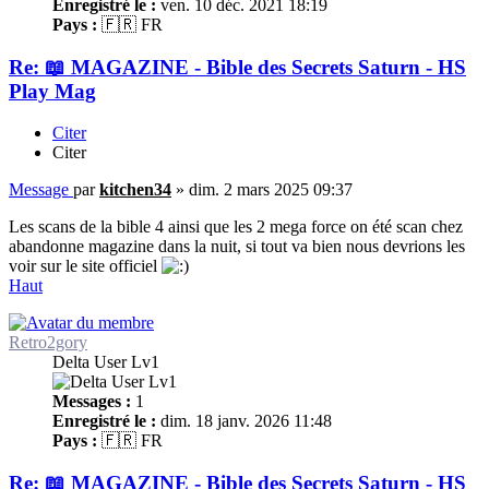
Enregistré le :
ven. 10 déc. 2021 18:19
Pays :
🇫🇷 FR
Re: 📖 MAGAZINE - Bible des Secrets Saturn - HS
Play Mag
Citer
Citer
Message
par
kitchen34
»
dim. 2 mars 2025 09:37
Les scans de la bible 4 ainsi que les 2 mega force on été scan chez
abandonne magazine dans la nuit, si tout va bien nous devrions les
voir sur le site officiel
Haut
Retro2gory
Delta User Lv1
Messages :
1
Enregistré le :
dim. 18 janv. 2026 11:48
Pays :
🇫🇷 FR
Re: 📖 MAGAZINE - Bible des Secrets Saturn - HS