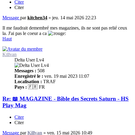
Citer
Citer
Message
par
kitchen34
»
jeu. 14 mai 2026 22:23
Il me faudrait demembré mes magazines, ils ne sont pas relié ceux
la. J'ai pas le coeur a ca
Haut
Killvan
Delta User Lv4
Messages :
508
Enregistré le :
ven. 19 mai 2023 11:07
Localisation :
TRAF
Pays :
🇫🇷 FR
Re: 📖 MAGAZINE - Bible des Secrets Saturn - HS
Play Mag
Citer
Citer
Message
par
Killvan
»
ven. 15 mai 2026 10:49