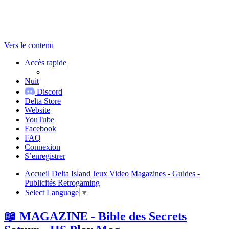
Vers le contenu
Accès rapide
Nuit
Discord
Delta Store
Website
YouTube
Facebook
FAQ
Connexion
S’enregistrer
Accueil
Delta Island
Jeux Video
Magazines - Guides -
Publicités Retrogaming
Select Language
▼
📖 MAGAZINE - Bible des Secrets