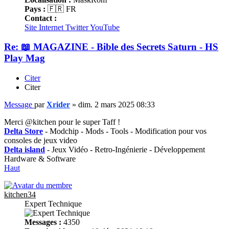
Pays :
🇫🇷 FR
Contact :
Site Internet
Twitter
YouTube
Re: 📖 MAGAZINE - Bible des Secrets Saturn - HS
Play Mag
Citer
Citer
Message
par
Xrider
»
dim. 2 mars 2025 08:33
Merci @kitchen pour le super Taff !
Delta Store
- Modchip - Mods - Tools - Modification pour vos
consoles de jeux video
Delta island
- Jeux Vidéo - Retro-Ingénierie - Développement
Hardware & Software
Haut
kitchen34
Expert Technique
Messages :
4350