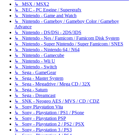
↳ MSX / MSX2
↳ NEC - PC Engine / Supergrafx
↳ Nintendo - Game and Watch
↳ Nintendo - Gameboy / Gameboy Color / Gameboy
Advance
↳ Nintendo - DS/DSi - 2DS/3DS
↳ Nintendo - Nes / Famicom / Famicom Disk System
↳ Nintendo - Super Nintendo / Super Famicom / SNES
↳ Nintendo - Nintendo 64 / N64
↳ Nintendo - Gamecube
↳ Nintendo - Wii U
↳ Nintendo - Switch
↳ Sega - GameGear
↳ Sega - Master System
↳ Sega - Megadrive / Mega CD / 32X
↳ Sega - Saturn
↳ Sega - Dreamcast
↳ SNK - Neogeo AES / MVS / CD / CDZ
↳ Sony Playstation Vita
↳ Sony - Playstation / PS1 / PSone
↳ Sony - Playstation PSP
↳ Sony - Playstation 2 / PS2 / PSX
↳ Sony - Playstation 3 / PS3