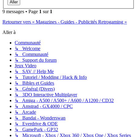
9 messages • Page
1
sur
1
Retourner vers « Magazines - Guides - Publicités Retrogaming »
Aller à
Communauté
↳ Welcome
↳ Communauté
↳ Support du forum
Jeux Video
↳ SAV // Help Me
↳ Tutoriel / Modding / Hack & Info
↳ Bibles et Guides
↳ Général (Divers)
↳ 3DO Interactive Multiplayer
↳ Amiga - A500 / A500+ / A600 / A1200 / CD32
↳ Amstrad - GX4000 / CPC
↳ Arcade
↳ Bandai - Wonderswan
↳ Everdrive & ODE
↳ GamePark - GP32
↳ Microsoft - Xbox / Xbox 360 / Xbox One / Xbox Series