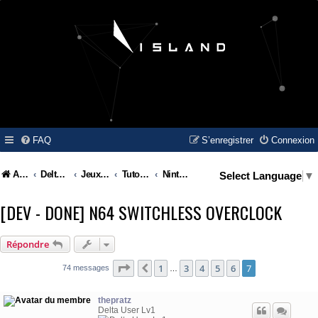
FAQ
S’enregistrer
Connexion
Accueil
Delta Island
Jeux Video
Tutoriel / Modding / Hack & Info
Nintendo - Nintendo 64 / N64
Select Language
▼
[DEV - DONE] N64 SWITCHLESS OVERCLOCK
Répondre
Page
7
sur
7
1
3
4
5
6
7
Précédente
74 messages
…
thepratz
Delta User Lv1