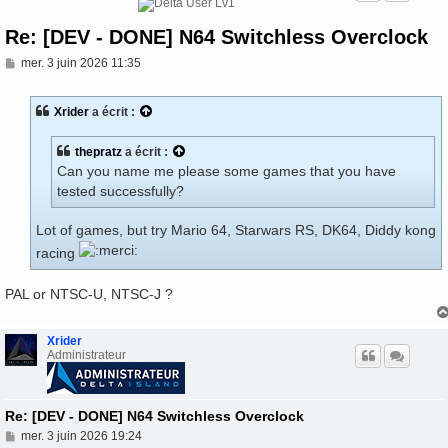
Re: [DEV - DONE] N64 Switchless Overclock
M
mer. 3 juin 2026 11:35
e
s
s
Xrider
a écrit :
a
g
e
thepratz
a écrit :
Can you name me please some games that you have
tested successfully?
Lot of games, but try Mario 64, Starwars RS, DK64, Diddy kong
racing
PAL or NTSC-U, NTSC-J ?
Xrider
Administrateur
Re: [DEV - DONE] N64 Switchless Overclock
M
mer. 3 juin 2026 19:24