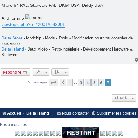
e
s
Mario 64 PAL, Starwars PAL, DK64 USA, Diddy USA
s
a
g
And for info
e
viewtopic.php?p=42001#p42001
Delta Store
- Modchip - Mods - Tools - Modification pour vos consoles de
jeux video
Delta island
- Jeux Vidéo - Retro-Ingénierie - Développement Hardware &
Software
Répondre
Page
7
sur
7
1
3
4
5
6
7
Précédente
74 messages
…
Aller à
Accueil
Delta Island
Nous contacter
Supprimer les cookies
Nos partenaires :