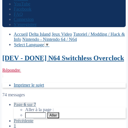
YouTube
Facebook
FAQ
Connexion
S’enregistrer
Accueil
Delta Island
Jeux Video
Tutoriel / Modding / Hack &
Info
Nintendo - Nintendo 64 / N64
Select Language
▼
[DEV - DONE] N64 Switchless Overclock
Répondre
Imprimer le sujet
74 messages
Page
6
sur
7
Aller à la page :
Précédente
1