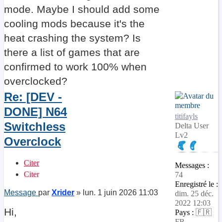
mode. Maybe I should add some
cooling mods because it's the
heat crashing the system? Is
there a list of games that are
confirmed to work 100% when
overclocked?
Re: [DEV -
DONE] N64
titifayls
Switchless
Delta User
Lv2
Overclock
Citer
Messages :
Citer
74
Enregistré le :
Message
par
Xrider
»
lun. 1 juin 2026 11:03
dim. 25 déc.
2022 12:03
Hi,
Pays :
🇫🇷
FR