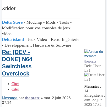
Xrider
Delta Store
- Modchip - Mods - Tools -
Modification pour vos consoles de jeux
video
Delta island
- Jeux Vidéo - Retro-Ingénierie
- Développement Hardware & Software
Re: [DEV -
DONE] N64
thepratz
Switchless
Delta User
Lv1
Overclock
Citer
Messages :
Citer
14
Enregistré le :
Message
par
thepratz
»
mar. 2 juin 2026
dim. 22 juin
07:14
2025 17:32