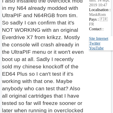
I also installed the overclock mod
sam. 14 sept.
2019 10:47
in my N64 already modded with
Localisation :
MaskRom
UltraPIF and N64RGB from tim.
Pays :
🇫🇷
So sadly I can confirm that it's
FR
Contact :
NOT WORKING with an original
Everdrive X7 from krikzz. Mostly
Site Internet
Twitter
the console will crash already in
YouTube
the UltraPIF menu or it won't even
boot up at all. Sadly I recently
sold my chinese knockoff of the
ED64 Plus so I can't test if it's
working with that one. Maybe
anybody who can test that? Also
all original cartridges that I have
tested so far will freeze sooner or
later when running in overclocked