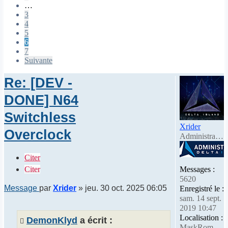
…
3
4
5
6
7
Suivante
Re: [DEV -
DONE] N64
Switchless
Xrider
Overclock
Administrateur
Citer
Citer
Messages :
5620
Message
par
Xrider
»
jeu. 30 oct. 2025 06:05
Enregistré le :
sam. 14 sept.
2019 10:47
Localisation :
DemonKlyd
a écrit :
MaskRom