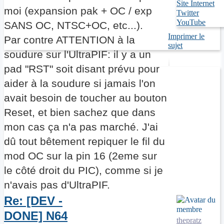
Site Internet
moi (expansion pak + OC / exp
Twitter
YouTube
SANS OC, NTSC+OC, etc...).
Imprimer le
Par contre ATTENTION à la
sujet
soudure sur l'UltraPIF: il y a un
pad "RST" soit disant prévu pour
aider à la soudure si jamais l'on
avait besoin de toucher au bouton
Reset, et bien sachez que dans
mon cas ça n'a pas marché. J'ai
dû tout bêtement repiquer le fil du
mod OC sur la pin 16 (2eme sur
le côté droit du PIC), comme si je
n'avais pas d'UltraPIF.
Re: [DEV -
DONE] N64
thepratz