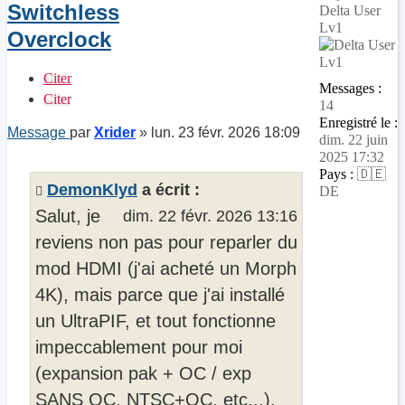
Switchless
Delta User
Lv1
Overclock
Citer
Messages :
Citer
14
Enregistré le :
Message
par
Xrider
»
lun. 23 févr. 2026 18:09
dim. 22 juin
2025 17:32
Pays :
🇩🇪
DemonKlyd
a écrit :
DE
Salut, je
dim. 22 févr. 2026 13:16
reviens non pas pour reparler du
mod HDMI (j'ai acheté un Morph
4K), mais parce que j'ai installé
un UltraPIF, et tout fonctionne
impeccablement pour moi
(expansion pak + OC / exp
SANS OC, NTSC+OC, etc...).