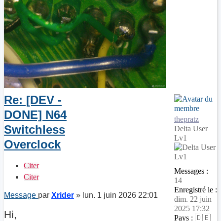
Re: [DEV -
DONE] N64
thepratz
Switchless
Delta User
Lv1
Overclock
Citer
Messages :
Citer
14
Enregistré le :
Message
par
Xrider
»
lun. 1 juin 2026 22:01
dim. 22 juin
2025 17:32
Hi,
Pays :
🇩🇪