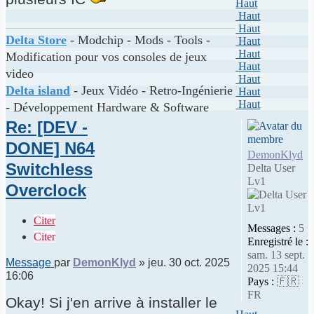
Haut
Haut
Haut
Delta Store
- Modchip - Mods - Tools -
Haut
Haut
Modification pour vos consoles de jeux
Haut
video
Haut
Delta island
- Jeux Vidéo - Retro-Ingénierie
Haut
Haut
- Développement Hardware & Software
Re: [DEV -
DONE] N64
DemonKlyd
Switchless
Delta User
Lv1
Overclock
Citer
Messages :
5
Citer
Enregistré le :
sam. 13 sept.
Message
par
DemonKlyd
»
jeu. 30 oct. 2025
2025 15:44
16:06
Pays :
🇫🇷
FR
Okay! Si j'en arrive à installer le