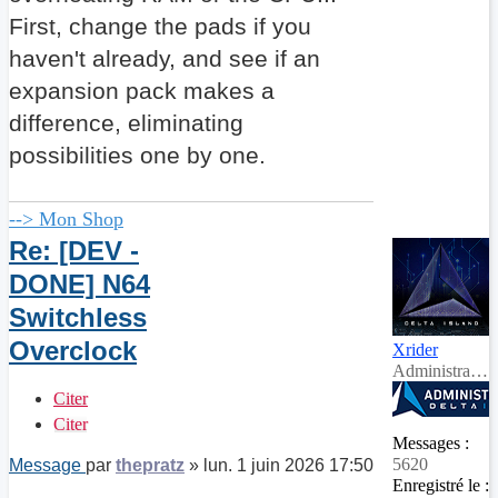
First, change the pads if you
haven't already, and see if an
expansion pack makes a
difference, eliminating
possibilities one by one.
--> Mon Shop
Re: [DEV -
DONE] N64
Switchless
Overclock
Xrider
Administrateur
Citer
Citer
Messages :
5620
Message
par
thepratz
»
lun. 1 juin 2026 17:50
Enregistré le :