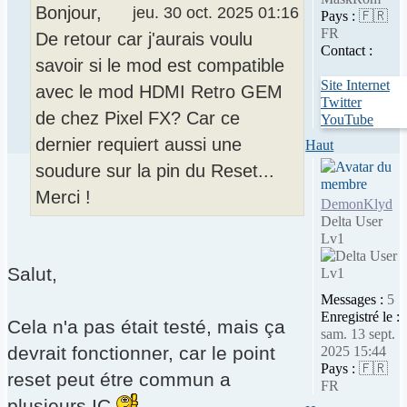
Bonjour,
jeu. 30 oct. 2025 01:16
Pays :
🇫🇷
FR
De retour car j'aurais voulu
Contact :
savoir si le mod est compatible
Site Internet
avec le mod HDMI Retro GEM
Twitter
de chez Pixel FX? Car ce
YouTube
dernier requiert aussi une
Haut
soudure sur la pin du Reset...
Merci !
DemonKlyd
Delta User
Lv1
Salut,
Messages :
5
Enregistré le :
Cela n'a pas était testé, mais ça
sam. 13 sept.
devrait fonctionner, car le point
2025 15:44
Pays :
🇫🇷
reset peut étre commun a
FR
plusieurs IC