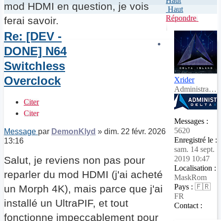
Haut
mod HDMI en question, je vois
Haut
Répondre
ferai savoir.
Re: [DEV -
DONE] N64
Switchless
Overclock
Xrider
Administrateur
Citer
Citer
Messages :
5620
Message
par
DemonKlyd
»
dim. 22 févr. 2026
Enregistré le :
13:16
sam. 14 sept.
Salut, je reviens non pas pour
2019 10:47
Localisation :
reparler du mod HDMI (j'ai acheté
MaskRom
Pays :
🇫🇷
un Morph 4K), mais parce que j'ai
FR
installé un UltraPIF, et tout
Contact :
fonctionne impeccablement pour