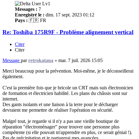
Messages :
7
Enregistré le :
dim. 17 sept. 2023 01:12
Pays :
🇫🇷 FR
Re: Toshiba 175R9F - Problème alignement vertical
Citer
Citer
Message
par
retrokatana
»
mar. 7 juil. 2026 15:05
Merci beaucoup pour la prévention. Moi-même, je le déconseillerai
également.
C'est la première fois que je bricole un CRT mais suis électronicien
de formation et électricien habilité. Les plans du châssis sont sur
internet.
Des gants isolants et une liaison à la terre pour le décharger
devraient me permettre de réaliser l'opération en sécurité.
Malgré tout, je regarde si il n'y a pas une vieille boutique de
réparation "électroménager" pour trouver une personne plus
compétente (si elle pouvait m'apprendre en plus, ce serait génial !).
Pas de précipitation et je partagerai mes avancées.