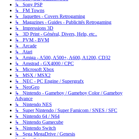
↳ Sony PSP
↳ FM Towns
↳ Jaquettes - Covers Retrogaming
↳ Magazines - Guides - Publicités Retrogaming
↳ Impressions 3D
↳ 3D Print - Général, Divers, Help, etc..
↳ PVM - BVM
↳ Arcade
↳ Atari
↳ Amiga - A500, A500+, A600, A1200, CD32
↳ Amstrad - GX4000 / CPC
↳ Microsoft Xbox
↳ MSX / MSX2
↳ NEC - PC Engine / Supergrafx
↳ NeoGeo
↳ Nintendo - Gameboy / Gameboy Color / Gameboy
Advance
↳ Nintendo NES
↳ Super Nintendo / Super Famicom / SNES / SFC
↳ Nintendo 64 / N64
↳ Nintendo Gamecube
↳ Nintendo Switch
↳ Sega MegaDrive / Genesis