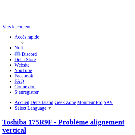
Vers le contenu
Accès rapide
Nuit
Discord
Delta Store
Website
YouTube
Facebook
FAQ
Connexion
S’enregistrer
Accueil
Delta Island
Geek Zone
Moniteur Pro
SAV
Select Language
▼
Toshiba 175R9F - Problème alignement
vertical