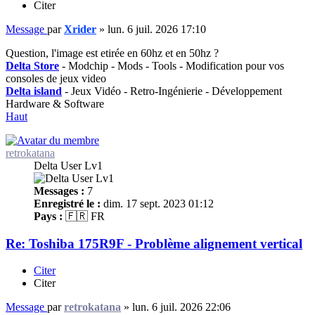
Citer
Message
par
Xrider
»
lun. 6 juil. 2026 17:10
Question, l'image est etirée en 60hz et en 50hz ?
Delta Store
- Modchip - Mods - Tools - Modification pour vos
consoles de jeux video
Delta island
- Jeux Vidéo - Retro-Ingénierie - Développement
Hardware & Software
Haut
retrokatana
Delta User Lv1
Messages :
7
Enregistré le :
dim. 17 sept. 2023 01:12
Pays :
🇫🇷 FR
Re: Toshiba 175R9F - Problème alignement vertical
Citer
Citer
Message
par
retrokatana
»
lun. 6 juil. 2026 22:06