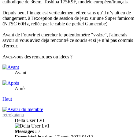
cathodique de 36cm, Toshiba 175R9F, modèle européen/français.
Depuis peu, l’image est verticalement étirée sans qu’il n’y ait eu de
changement, à l'exception de session de jeux sur une Super famicom
(NTSC 60Hz, reliée par le cable de peritel Gamecube).
Avant de l’ouvrir et chercher le potentiomètre "v-size", j'aimerais
savoir si vous aviez deja rencontré ce soucis et si je n’ai pas commis
d'erreur.
Avez-vous des remarques ou idées ?
Avant
Après
Haut
retrokatana
Delta User Lv1
Messages :
7
Enregistré le :
dim. 17 sept. 2023 01:12