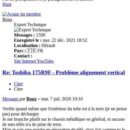
Haut
Bouz
Expert Technique
Messages :
1599
Enregistré le :
mer. 22 déc. 2021 18:52
Localisation :
Hérault
Pays :
🇫🇷 FR
Contact :
Site Internet
YouTube
Re: Toshiba 175R9F - Problème alignement vertical
Citer
Citer
Message
par
Bouz
»
mar. 7 juil. 2026 19:10
Verifie quand même que l'extérieur du tube est à la terre (je ne pense
pas) pour décharger.
Je me branche plutôt sur le chassis métallique en général, et aucune
de mes télés n'a de prise de terre.
Mais je suis une quiche en réparation de télé, alors fais comme tu le