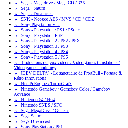
↳ Sega - Megadrive / Mega CD / 32X
↳ Sega - Saturn
↳ Sega - Dreamcast
↳ SNK - Neogeo AES / MVS / CD / CDZ
↳ Sony Playstation Vita
↳ Sony - Playstation / PS1 / PSone
↳ Sony - Playstation PSP
↳ Sony - Playstation 2 / PS2 / PSX
↳ Sony - Playstation 3 / PS3
↳ Sony - Playstation 4 / PS4
↳ Sony - Playstation 5 / PS5
↳ Traductions de jeux vidéos / Video games translations /
Video games moddings
↳ [DEV DELTA] - Le sanctuaire de FrogBull - Portage &
Rétro Innovations
↳ Nec PcEngine / TurboGrafx
↳ Nintendo Gameboy / Gameboy Color / Gameboy
Advance
↳ Nintendo 64 / N64
↳ Nintendo SNES / SFC
↳ Sega MegaDrive / Genesis
↳ Sega Saturn
↳ Sega Dreamcast
↳ Sony PlayStation / PS1