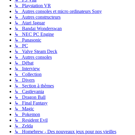
↳ Playstation VR
↳ Autres consoles et micro ordinateurs Sony
↳ Autres constructeurs
↳ Atari Jaguar
↳ Bandai Wonderswan
↳ NEC PC Engine
↳ Panasonic
↳ PC
↳ Valve Steam Deck
↳ Autres consoles
↳ Débat
↳ Interview
↳ Collection
↳ Divers
↳ Section à thèmes
↳ Castlevania
↳ Dragon Ball
↳ Final Fantasy
↳ Magic
↳ Pokemon
↳ Resident Evil
↳ Zelda
↳ Homebrew - Des nouveaux jeux pour nos vieilles