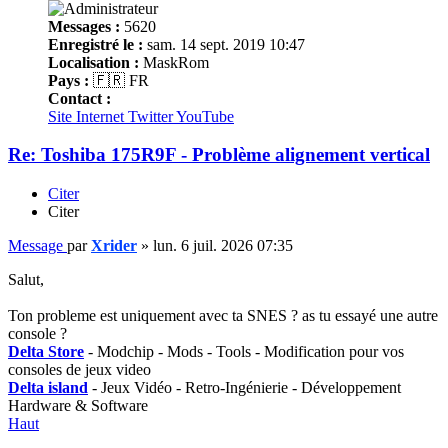
Messages :
5620
Enregistré le :
sam. 14 sept. 2019 10:47
Localisation :
MaskRom
Pays :
🇫🇷 FR
Contact :
Site Internet
Twitter
YouTube
Re: Toshiba 175R9F - Problème alignement vertical
Citer
Citer
Message
par
Xrider
»
lun. 6 juil. 2026 07:35
Salut,
Ton probleme est uniquement avec ta SNES ? as tu essayé une autre
console ?
Delta Store
- Modchip - Mods - Tools - Modification pour vos
consoles de jeux video
Delta island
- Jeux Vidéo - Retro-Ingénierie - Développement
Hardware & Software
Haut