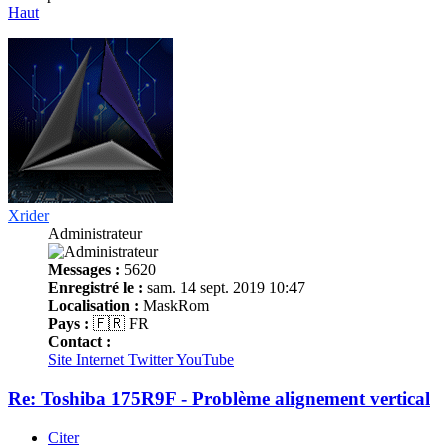
Haut
Xrider
Administrateur
Messages :
5620
Enregistré le :
sam. 14 sept. 2019 10:47
Localisation :
MaskRom
Pays :
🇫🇷 FR
Contact :
Site Internet
Twitter
YouTube
Re: Toshiba 175R9F - Problème alignement vertical
Citer