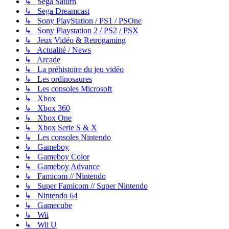
↳ Sega Saturn
↳ Sega Dreamcast
↳ Sony PlayStation / PS1 / PSOne
↳ Sony Playstation 2 / PS2 / PSX
↳ Jeux Vidéo & Retrogaming
↳ Actualité / News
↳ Arcade
↳ La préhistoire du jeu vidéo
↳ Les ordinosaures
↳ Les consoles Microsoft
↳ Xbox
↳ Xbox 360
↳ Xbox One
↳ Xbox Serie S & X
↳ Les consoles Nintendo
↳ Gameboy
↳ Gameboy Color
↳ Gameboy Advance
↳ Famicom // Nintendo
↳ Super Famicom // Super Nintendo
↳ Nintendo 64
↳ Gamecube
↳ Wii
↳ Wii U