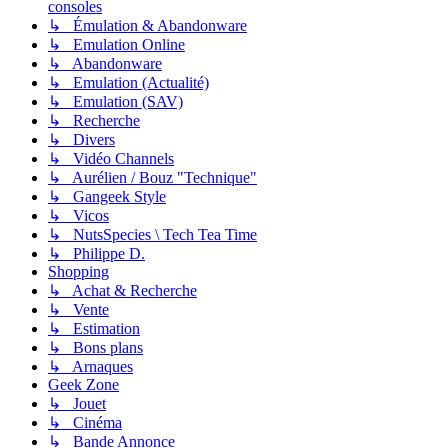
consoles
↳ Émulation & Abandonware
↳ Emulation Online
↳ Abandonware
↳ Emulation (Actualité)
↳ Emulation (SAV)
↳ Recherche
↳ Divers
↳ Vidéo Channels
↳ Aurélien / Bouz "Technique"
↳ Gangeek Style
↳ Vicos
↳ NutsSpecies \ Tech Tea Time
↳ Philippe D.
Shopping
↳ Achat & Recherche
↳ Vente
↳ Estimation
↳ Bons plans
↳ Arnaques
Geek Zone
↳ Jouet
↳ Cinéma
↳ Bande Annonce