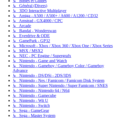
↳ Bibles et Guides
↳ Général (Divers)
↳ 3DO Interactive Multiplayer
↳ Amiga - A500 / A500+ / A600 / A1200 / CD32
↳ Amstrad - GX4000 / CPC
↳ Arcade
↳ Bandai - Wonderswan
↳ Everdrive & ODE
↳ GamePark - GP32
↳ Microsoft - Xbox / Xbox 360 / Xbox One / Xbox Series
↳ MSX / MSX2
↳ NEC - PC Engine / Supergrafx
↳ Nintendo - Game and Watch
↳ Nintendo - Gameboy / Gameboy Color / Gameboy
Advance
↳ Nintendo - DS/DSi - 2DS/3DS
↳ Nintendo - Nes / Famicom / Famicom Disk System
↳ Nintendo - Super Nintendo / Super Famicom / SNES
↳ Nintendo - Nintendo 64 / N64
↳ Nintendo - Gamecube
↳ Nintendo - Wii U
↳ Nintendo - Switch
↳ Sega - GameGear
↳ Sega - Master System