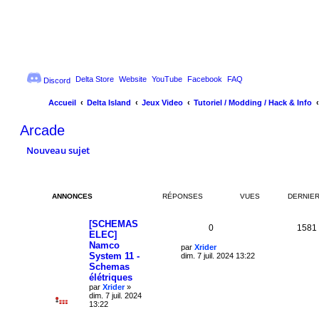
Delta Store
Website
YouTube
Facebook
FAQ
Discord
Accueil
Delta Island
Jeux Video
Tutoriel / Modding / Hack & Info
Arcade
Nouveau sujet
ANNONCES
RÉPONSES
VUES
DERNIE
[SCHEMAS
R
0
1581
ELEC]
Namco
é
D
par
Xrider
System 11 -
e
dim. 7 juil. 2024 13:22
r
p
Schemas
n
élétriques
i
o
par
Xrider
»
e
dim. 7 juil. 2024
r
n
13:22
m
e