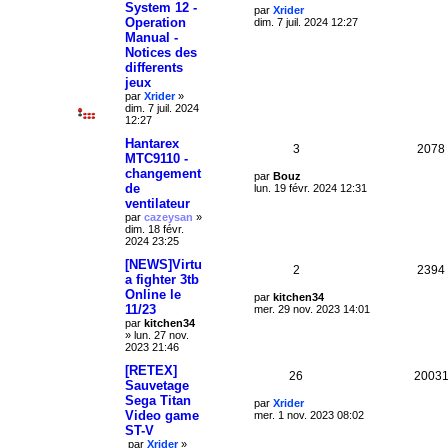
a
System 12 -
é
D
par
Xrider
g
Operation
e
dim. 7 juil. 2024 12:27
s
e
r
p
Manual -
n
Notices des
i
o
differents
e
jeux
r
n
m
par
Xrider
»
e
dim. 7 juil. 2024
s
s
12:27
s
e
a
Hantarex
R
3
2078
g
MTC9110 -
s
e
changement
é
D
par
Bouz
de
e
lun. 19 févr. 2024 12:31
r
p
ventilateur
n
par
cazeysan
»
i
o
dim. 18 févr.
e
2024 23:25
r
n
m
[NEWS]Virtu
R
2
2394
e
s
a fighter 3tb
s
Online le
é
s
D
par
kitchen34
e
a
11/23
e
mer. 29 nov. 2023 14:01
g
r
p
par
kitchen34
s
e
n
»
lun. 27 nov.
i
o
2023 21:46
e
r
[RETEX]
n
R
26
2003
m
Sauvetage
e
s
Sega Titan
é
D
par
Xrider
s
Video game
e
mer. 1 nov. 2023 08:02
s
e
r
p
a
ST-V
n
g
par
Xrider
»