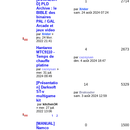
R
1
2714
e
a
D] PLD
g
Archive : le
é
D
par
Xrider
s
e
BIBLE des
e
sam. 24 août 2024 07:24
r
p
binaires
n
PAL / GAL
i
o
Arcade et
e
jeux video
r
n
m
par
Xrider
»
e
jeu. 24 févr.
s
s
2022 21:41
s
e
a
Hantarex
R
4
2673
g
MTC9110 -
s
e
Temps de
é
D
par
cazeysan
chauffe
e
dim. 4 août 2024 18:47
r
p
platine
n
par
cazeysan
»
i
o
mer. 31 juil.
e
2024 09:49
r
n
m
[Présentatio
R
14
5329
e
s
n] Darksoft
s
ST-v
é
s
D
par
Brakvader
e
a
multigame
e
sam. 3 août 2024 12:59
g
r
p
kit
s
e
n
par
kitchen34
i
o
»
mer. 27 juil.
e
2022 13:06
r
n
1
2
m
e
s
[MANUAL]
s
R
0
1500
s
Namco
e