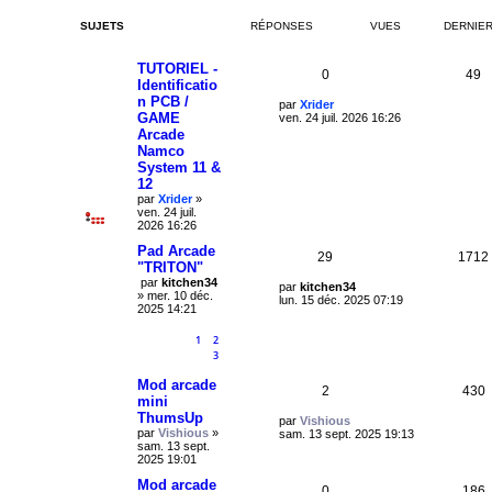
s
s
s
SUJETS
RÉPONSES
VUES
DERNIE
e
a
g
s
e
TUTORIEL -
R
V
0
49
Identificatio
n PCB /
é
u
D
par
Xrider
GAME
e
ven. 24 juil. 2026 16:26
r
p
e
Arcade
n
Namco
i
o
s
System 11 &
e
12
r
n
m
par
Xrider
»
e
ven. 24 juil.
s
s
2026 16:26
s
e
a
Pad Arcade
R
29
1712
g
"TRITON"
s
e
par
kitchen34
é
D
par
kitchen34
»
mer. 10 déc.
e
lun. 15 déc. 2025 07:19
2025 14:21
r
p
n
i
1
2
o
e
3
r
n
m
Mod arcade
R
2
430
e
s
mini
s
ThumsUp
é
u
s
D
par
Vishious
e
a
par
Vishious
»
e
sam. 13 sept. 2025 19:13
g
sam. 13 sept.
r
p
e
s
e
2025 19:01
n
i
o
s
Mod arcade
e
R
0
186