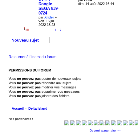
s
Dongle
e
dim. 14 août 2022 16:44
s
e
r
p
a
SEGA 839-
n
g
0724
i
s
e
o
par
Xrider
»
e
ven. 15 juil.
r
n
2022 18:23
m
e
1
2
s
s
s
Nouveau sujet
e
a
g
s
e
Retourner à l’index du forum
PERMISSIONS DU FORUM
Vous
ne pouvez pas
poster de nouveaux sujets
Vous
ne pouvez pas
répondre aux sujets
Vous
ne pouvez pas
modifier vos messages
Vous
ne pouvez pas
supprimer vos messages
Vous
ne pouvez pas
joindre des fichiers
Accueil
Delta Island
Nos partenaires :
Devenir partenaire >>