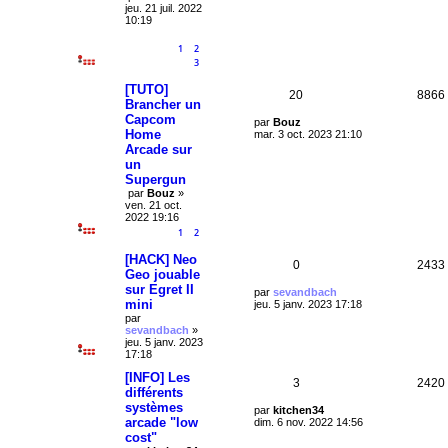
i
s
e
o
jeu. 21 juil. 2022
e
10:19
r
n
m
1
2
e
s
3
s
s
e
a
[TUTO]
R
20
8866
g
Brancher un
s
e
Capcom
é
D
par
Bouz
Home
e
mar. 3 oct. 2023 21:10
r
p
Arcade sur
n
un
i
o
Supergun
e
par
Bouz
»
r
n
ven. 21 oct.
m
2022 19:16
e
s
s
1
2
s
e
a
[HACK] Neo
R
0
2433
g
Geo jouable
s
e
sur Egret II
é
D
par
sevandbach
mini
e
jeu. 5 janv. 2023 17:18
r
p
par
n
sevandbach
»
i
o
jeu. 5 janv. 2023
e
17:18
r
n
m
[INFO] Les
R
3
2420
e
différents
s
s
systèmes
é
D
par
kitchen34
s
e
arcade "low
e
dim. 6 nov. 2022 14:56
a
r
p
g
cost"
n
s
e