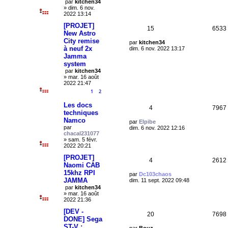
par
kitchen34
i
o
»
dim. 6 nov.
e
2022 13:14
r
n
m
[PROJET]
R
15
6533
e
s
New Astro
s
City remise
é
s
D
par
kitchen34
e
a
à neuf 2x
e
dim. 6 nov. 2022 13:17
g
r
p
Jamma
s
e
n
system
i
o
par
kitchen34
e
»
mar. 16 août
r
n
2022 21:47
m
e
1
2
s
s
s
Les docs
R
e
4
7967
a
techniques
g
Namco
é
s
D
e
par
Elpibe
par
e
dim. 6 nov. 2022 12:16
chacal231077
r
p
»
sam. 5 févr.
n
2022 20:21
i
o
e
[PROJET]
r
R
4
n
2612
m
Naomi CAB
e
15khz RPI
é
s
D
par
Dc103chaos
s
JAMMA
e
dim. 11 sept. 2022 09:48
s
r
p
e
par
kitchen34
a
n
»
mar. 16 août
g
i
o
2022 21:36
s
e
e
r
[DEV -
n
R
20
7698
m
DONE] Sega
e
s
ST-V :
é
D
par
Bouz