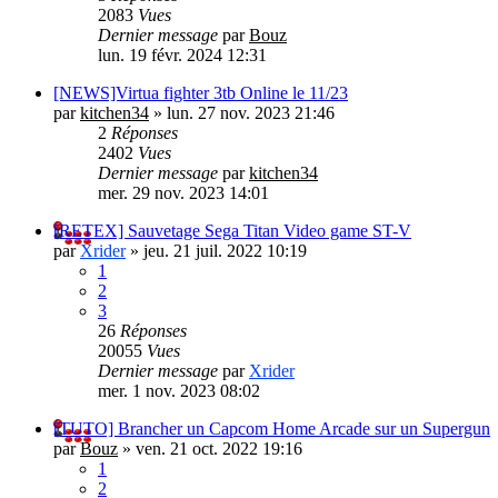
2083
Vues
Dernier message
par
Bouz
lun. 19 févr. 2024 12:31
[NEWS]Virtua fighter 3tb Online le 11/23
par
kitchen34
»
lun. 27 nov. 2023 21:46
2
Réponses
2402
Vues
Dernier message
par
kitchen34
mer. 29 nov. 2023 14:01
[RETEX] Sauvetage Sega Titan Video game ST-V
par
Xrider
»
jeu. 21 juil. 2022 10:19
1
2
3
26
Réponses
20055
Vues
Dernier message
par
Xrider
mer. 1 nov. 2023 08:02
[TUTO] Brancher un Capcom Home Arcade sur un Supergun
par
Bouz
»
ven. 21 oct. 2022 19:16
1
2