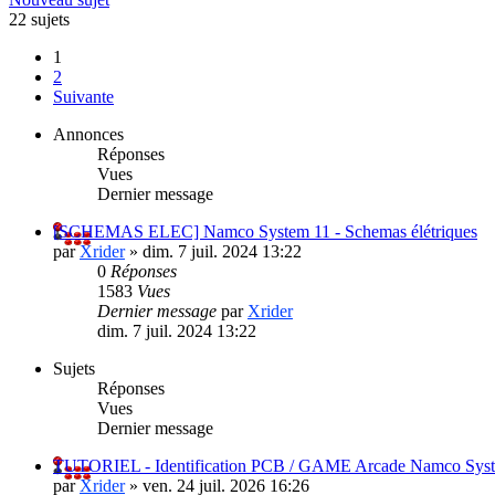
22 sujets
1
2
Suivante
Annonces
Réponses
Vues
Dernier message
[SCHEMAS ELEC] Namco System 11 - Schemas élétriques
par
Xrider
»
dim. 7 juil. 2024 13:22
0
Réponses
1583
Vues
Dernier message
par
Xrider
dim. 7 juil. 2024 13:22
Sujets
Réponses
Vues
Dernier message
TUTORIEL - Identification PCB / GAME Arcade Namco Syst
par
Xrider
»
ven. 24 juil. 2026 16:26