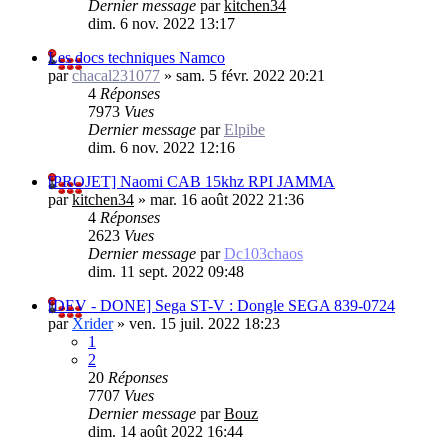
Dernier message
par
kitchen34
dim. 6 nov. 2022 13:17
Les docs techniques Namco
par
chacal231077
»
sam. 5 févr. 2022 20:21
4
Réponses
7973
Vues
Dernier message
par
Elpibe
dim. 6 nov. 2022 12:16
[PROJET] Naomi CAB 15khz RPI JAMMA
par
kitchen34
»
mar. 16 août 2022 21:36
4
Réponses
2623
Vues
Dernier message
par
Dc103chaos
dim. 11 sept. 2022 09:48
[DEV - DONE] Sega ST-V : Dongle SEGA 839-0724
par
Xrider
»
ven. 15 juil. 2022 18:23
1
2
20
Réponses
7707
Vues
Dernier message
par
Bouz
dim. 14 août 2022 16:44