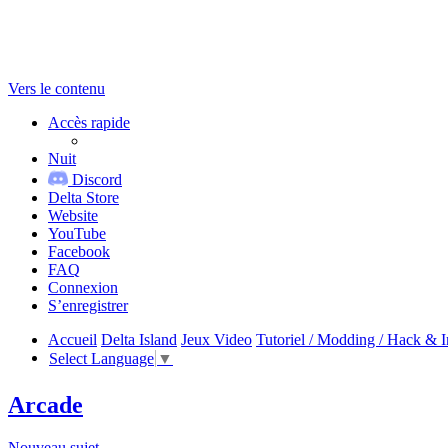
Vers le contenu
Accès rapide
Nuit
Discord
Delta Store
Website
YouTube
Facebook
FAQ
Connexion
S’enregistrer
Accueil
Delta Island
Jeux Video
Tutoriel / Modding / Hack & I
Select Language
▼
Arcade
Nouveau sujet