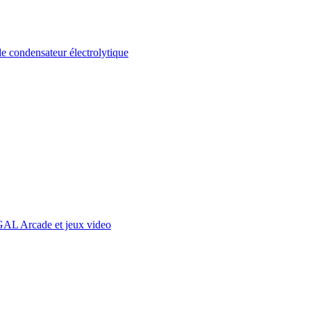
ondensateur électrolytique
L Arcade et jeux video