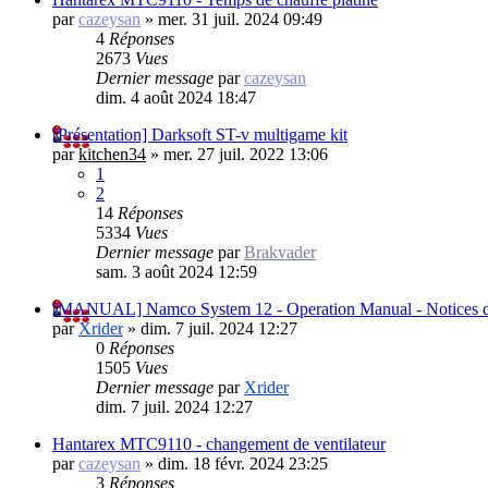
par
cazeysan
»
mer. 31 juil. 2024 09:49
4
Réponses
2673
Vues
Dernier message
par
cazeysan
dim. 4 août 2024 18:47
[Présentation] Darksoft ST-v multigame kit
par
kitchen34
»
mer. 27 juil. 2022 13:06
1
2
14
Réponses
5334
Vues
Dernier message
par
Brakvader
sam. 3 août 2024 12:59
[MANUAL] Namco System 12 - Operation Manual - Notices des
par
Xrider
»
dim. 7 juil. 2024 12:27
0
Réponses
1505
Vues
Dernier message
par
Xrider
dim. 7 juil. 2024 12:27
Hantarex MTC9110 - changement de ventilateur
par
cazeysan
»
dim. 18 févr. 2024 23:25
3
Réponses