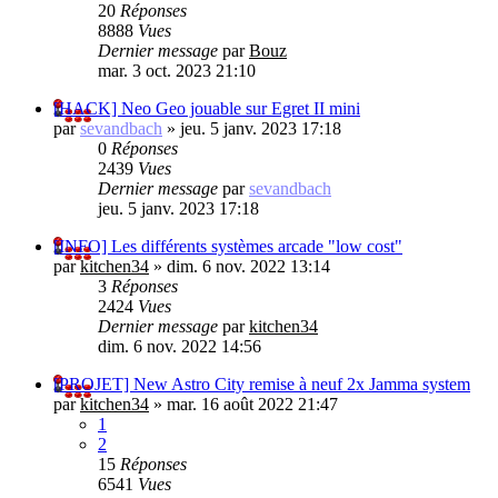
20
Réponses
8888
Vues
Dernier message
par
Bouz
mar. 3 oct. 2023 21:10
[HACK] Neo Geo jouable sur Egret II mini
par
sevandbach
»
jeu. 5 janv. 2023 17:18
0
Réponses
2439
Vues
Dernier message
par
sevandbach
jeu. 5 janv. 2023 17:18
[INFO] Les différents systèmes arcade "low cost"
par
kitchen34
»
dim. 6 nov. 2022 13:14
3
Réponses
2424
Vues
Dernier message
par
kitchen34
dim. 6 nov. 2022 14:56
[PROJET] New Astro City remise à neuf 2x Jamma system
par
kitchen34
»
mar. 16 août 2022 21:47
1
2
15
Réponses
6541
Vues