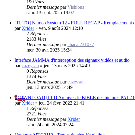
190
Vues
Dernier message
par
Vishious
sam. 13 sept. 2025 19:07
[TUTO] Namco System 12 - FULL RECAP - Remplacement de c
par
Xrider
»
ven. 9 août 2024 12:10
2
Réponses
2183
Vues
Dernier message
par
chacal231077
mer. 30 avr. 2025 15:24
Interface JAMMA d'interception des signaux vidéos et audio
par
cazeysan
»
jeu. 13 mars 2025 14:49
0
Réponses
1374
Vues
Dernier message
par
cazeysan
jeu. 13 mars 2025 14:49
[DOWNLOAD] PLD Archive : le BIBLE des binaires PAL / GA
par
Xrider
»
jeu. 24 févr. 2022 21:41
1
Réponses
2721
Vues
Dernier message
par
Xrider
sam. 24 août 2024 07:24
Hantarex MTC9110 - Temps de chauffe platine