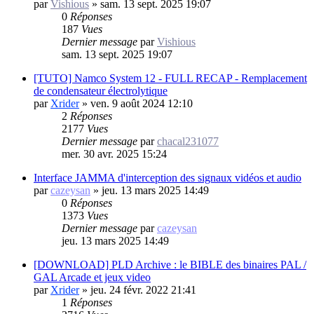
par
Vishious
»
sam. 13 sept. 2025 19:07
0
Réponses
187
Vues
Dernier message
par
Vishious
sam. 13 sept. 2025 19:07
[TUTO] Namco System 12 - FULL RECAP - Remplacement
de condensateur électrolytique
par
Xrider
»
ven. 9 août 2024 12:10
2
Réponses
2177
Vues
Dernier message
par
chacal231077
mer. 30 avr. 2025 15:24
Interface JAMMA d'interception des signaux vidéos et audio
par
cazeysan
»
jeu. 13 mars 2025 14:49
0
Réponses
1373
Vues
Dernier message
par
cazeysan
jeu. 13 mars 2025 14:49
[DOWNLOAD] PLD Archive : le BIBLE des binaires PAL /
GAL Arcade et jeux video
par
Xrider
»
jeu. 24 févr. 2022 21:41
1
Réponses