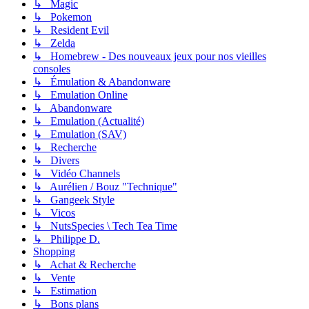
↳ Magic
↳ Pokemon
↳ Resident Evil
↳ Zelda
↳ Homebrew - Des nouveaux jeux pour nos vieilles
consoles
↳ Émulation & Abandonware
↳ Emulation Online
↳ Abandonware
↳ Emulation (Actualité)
↳ Emulation (SAV)
↳ Recherche
↳ Divers
↳ Vidéo Channels
↳ Aurélien / Bouz "Technique"
↳ Gangeek Style
↳ Vicos
↳ NutsSpecies \ Tech Tea Time
↳ Philippe D.
Shopping
↳ Achat & Recherche
↳ Vente
↳ Estimation
↳ Bons plans