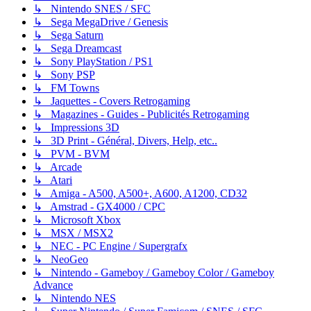
↳ Nintendo SNES / SFC
↳ Sega MegaDrive / Genesis
↳ Sega Saturn
↳ Sega Dreamcast
↳ Sony PlayStation / PS1
↳ Sony PSP
↳ FM Towns
↳ Jaquettes - Covers Retrogaming
↳ Magazines - Guides - Publicités Retrogaming
↳ Impressions 3D
↳ 3D Print - Général, Divers, Help, etc..
↳ PVM - BVM
↳ Arcade
↳ Atari
↳ Amiga - A500, A500+, A600, A1200, CD32
↳ Amstrad - GX4000 / CPC
↳ Microsoft Xbox
↳ MSX / MSX2
↳ NEC - PC Engine / Supergrafx
↳ NeoGeo
↳ Nintendo - Gameboy / Gameboy Color / Gameboy
Advance
↳ Nintendo NES