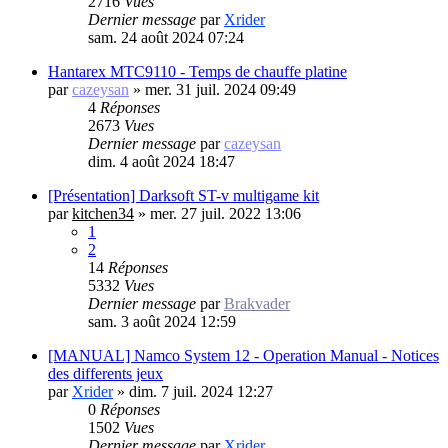
2716
Vues
Dernier message
par
Xrider
sam. 24 août 2024 07:24
Hantarex MTC9110 - Temps de chauffe platine
par
cazeysan
»
mer. 31 juil. 2024 09:49
4
Réponses
2673
Vues
Dernier message
par
cazeysan
dim. 4 août 2024 18:47
[Présentation] Darksoft ST-v multigame kit
par
kitchen34
»
mer. 27 juil. 2022 13:06
1
2
14
Réponses
5332
Vues
Dernier message
par
Brakvader
sam. 3 août 2024 12:59
[MANUAL] Namco System 12 - Operation Manual - Notices
des differents jeux
par
Xrider
»
dim. 7 juil. 2024 12:27
0
Réponses
1502
Vues
Dernier message
par
Xrider