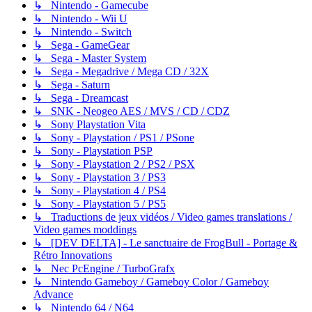
↳ Nintendo - Gamecube
↳ Nintendo - Wii U
↳ Nintendo - Switch
↳ Sega - GameGear
↳ Sega - Master System
↳ Sega - Megadrive / Mega CD / 32X
↳ Sega - Saturn
↳ Sega - Dreamcast
↳ SNK - Neogeo AES / MVS / CD / CDZ
↳ Sony Playstation Vita
↳ Sony - Playstation / PS1 / PSone
↳ Sony - Playstation PSP
↳ Sony - Playstation 2 / PS2 / PSX
↳ Sony - Playstation 3 / PS3
↳ Sony - Playstation 4 / PS4
↳ Sony - Playstation 5 / PS5
↳ Traductions de jeux vidéos / Video games translations /
Video games moddings
↳ [DEV DELTA] - Le sanctuaire de FrogBull - Portage &
Rétro Innovations
↳ Nec PcEngine / TurboGrafx
↳ Nintendo Gameboy / Gameboy Color / Gameboy
Advance
↳ Nintendo 64 / N64