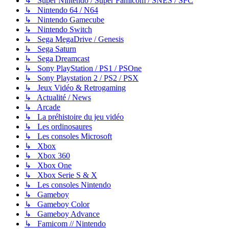
↳ Super Nintendo / Super Famicom / SNES / SFC
↳ Nintendo 64 / N64
↳ Nintendo Gamecube
↳ Nintendo Switch
↳ Sega MegaDrive / Genesis
↳ Sega Saturn
↳ Sega Dreamcast
↳ Sony PlayStation / PS1 / PSOne
↳ Sony Playstation 2 / PS2 / PSX
↳ Jeux Vidéo & Retrogaming
↳ Actualité / News
↳ Arcade
↳ La préhistoire du jeu vidéo
↳ Les ordinosaures
↳ Les consoles Microsoft
↳ Xbox
↳ Xbox 360
↳ Xbox One
↳ Xbox Serie S & X
↳ Les consoles Nintendo
↳ Gameboy
↳ Gameboy Color
↳ Gameboy Advance
↳ Famicom // Nintendo