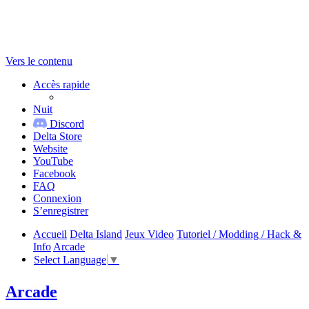
Vers le contenu
Accès rapide
Nuit
Discord
Delta Store
Website
YouTube
Facebook
FAQ
Connexion
S’enregistrer
Accueil
Delta Island
Jeux Video
Tutoriel / Modding / Hack &
Info
Arcade
Select Language
▼
Arcade