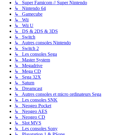
↳ Super Famicom // Super Nintendo
↳ Nintendo 64
↳ Gamecube
↳ Wii
↳ Wii U
↳ DS & 2DS & 3DS
↳ Switch
↳ Autres consoles Nintendo
↳ Switch 2
↳ Les consoles Sega
↳ Master System
↳ Megadrive
↳ Mega CD
↳ Sega 32X
↳ Saturn
↳ Dreamcast
↳ Autres consoles et micro ordinateurs Sega
↳ Les consoles SNK
↳ Neogeo Pocket
↳ Neogeo AES
↳ Neogeo CD
↳ Slot MVS
↳ Les consoles Sony
↳ Playstation 1 & PSone