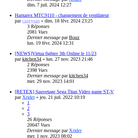
dim. 7 juil. 2024 12:27
Hantarex MTC9110 - changement de ventilateur
par
cazeysan
»
dim. 18 févr. 2024 23:25
3
Réponses
2081
Vues
Dernier message
par
Bouz
lun. 19 févr. 2024 12:31
[NEWS]Virtua fighter 3tb Online le 11/23
par
kitchen34
»
lun. 27 nov. 2023 21:46
2
Réponses
2398
Vues
Dernier message
par
kitchen34
mer. 29 nov. 2023 14:01
[RETEX] Sauvetage Sega Titan Video game ST-V
par
Xrider
»
jeu. 21 juil. 2022 10:19
1
2
3
26
Réponses
20047
Vues
Dernier message
par
Xrider
mer. 1 nov. 2023 08:02