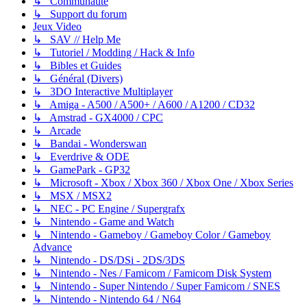
↳ Communauté
↳ Support du forum
Jeux Video
↳ SAV // Help Me
↳ Tutoriel / Modding / Hack & Info
↳ Bibles et Guides
↳ Général (Divers)
↳ 3DO Interactive Multiplayer
↳ Amiga - A500 / A500+ / A600 / A1200 / CD32
↳ Amstrad - GX4000 / CPC
↳ Arcade
↳ Bandai - Wonderswan
↳ Everdrive & ODE
↳ GamePark - GP32
↳ Microsoft - Xbox / Xbox 360 / Xbox One / Xbox Series
↳ MSX / MSX2
↳ NEC - PC Engine / Supergrafx
↳ Nintendo - Game and Watch
↳ Nintendo - Gameboy / Gameboy Color / Gameboy
Advance
↳ Nintendo - DS/DSi - 2DS/3DS
↳ Nintendo - Nes / Famicom / Famicom Disk System
↳ Nintendo - Super Nintendo / Super Famicom / SNES
↳ Nintendo - Nintendo 64 / N64