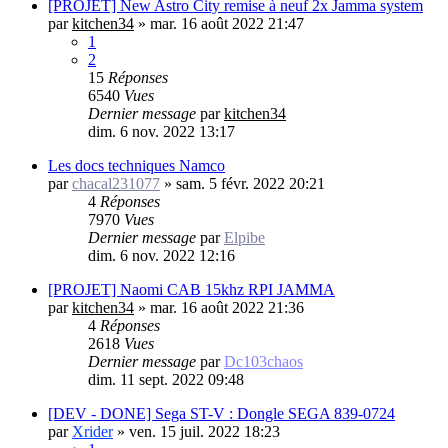
[PROJET] New Astro City remise à neuf 2x Jamma system
par
kitchen34
»
mar. 16 août 2022 21:47
1
2
15
Réponses
6540
Vues
Dernier message
par
kitchen34
dim. 6 nov. 2022 13:17
Les docs techniques Namco
par
chacal231077
»
sam. 5 févr. 2022 20:21
4
Réponses
7970
Vues
Dernier message
par
Elpibe
dim. 6 nov. 2022 12:16
[PROJET] Naomi CAB 15khz RPI JAMMA
par
kitchen34
»
mar. 16 août 2022 21:36
4
Réponses
2618
Vues
Dernier message
par
Dc103chaos
dim. 11 sept. 2022 09:48
[DEV - DONE] Sega ST-V : Dongle SEGA 839-0724
par
Xrider
»
ven. 15 juil. 2022 18:23