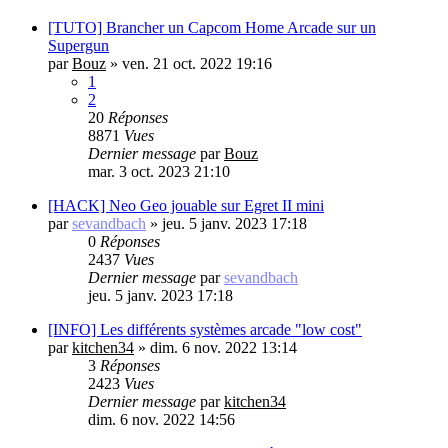
[TUTO] Brancher un Capcom Home Arcade sur un
Supergun
par
Bouz
»
ven. 21 oct. 2022 19:16
1
2
20
Réponses
8871
Vues
Dernier message
par
Bouz
mar. 3 oct. 2023 21:10
[HACK] Neo Geo jouable sur Egret II mini
par
sevandbach
»
jeu. 5 janv. 2023 17:18
0
Réponses
2437
Vues
Dernier message
par
sevandbach
jeu. 5 janv. 2023 17:18
[INFO] Les différents systèmes arcade "low cost"
par
kitchen34
»
dim. 6 nov. 2022 13:14
3
Réponses
2423
Vues
Dernier message
par
kitchen34
dim. 6 nov. 2022 14:56