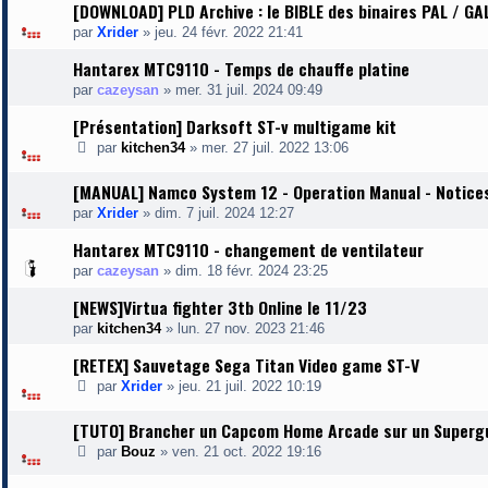
[DOWNLOAD] PLD Archive : le BIBLE des binaires PAL / GA
par
Xrider
»
jeu. 24 févr. 2022 21:41
Hantarex MTC9110 - Temps de chauffe platine
par
cazeysan
»
mer. 31 juil. 2024 09:49
[Présentation] Darksoft ST-v multigame kit
par
kitchen34
»
mer. 27 juil. 2022 13:06
[MANUAL] Namco System 12 - Operation Manual - Notices
par
Xrider
»
dim. 7 juil. 2024 12:27
Hantarex MTC9110 - changement de ventilateur
par
cazeysan
»
dim. 18 févr. 2024 23:25
[NEWS]Virtua fighter 3tb Online le 11/23
par
kitchen34
»
lun. 27 nov. 2023 21:46
[RETEX] Sauvetage Sega Titan Video game ST-V
par
Xrider
»
jeu. 21 juil. 2022 10:19
[TUTO] Brancher un Capcom Home Arcade sur un Superg
par
Bouz
»
ven. 21 oct. 2022 19:16