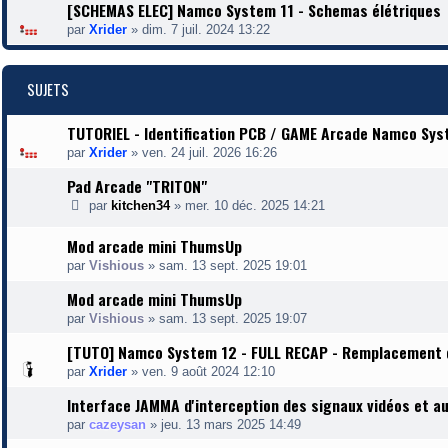
[SCHEMAS ELEC] Namco System 11 - Schemas élétriques
par
Xrider
»
dim. 7 juil. 2024 13:22
SUJETS
TUTORIEL - Identification PCB / GAME Arcade Namco Sys
par
Xrider
»
ven. 24 juil. 2026 16:26
Pad Arcade "TRITON"
par
kitchen34
»
mer. 10 déc. 2025 14:21
Mod arcade mini ThumsUp
par
Vishious
»
sam. 13 sept. 2025 19:01
Mod arcade mini ThumsUp
par
Vishious
»
sam. 13 sept. 2025 19:07
[TUTO] Namco System 12 - FULL RECAP - Remplacement d
par
Xrider
»
ven. 9 août 2024 12:10
Interface JAMMA d'interception des signaux vidéos et a
par
cazeysan
»
jeu. 13 mars 2025 14:49