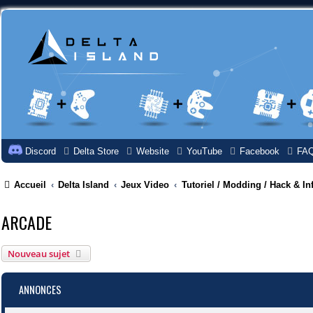
Discord
Delta Store
Website
YouTube
Facebook
FA
Accueil
Delta Island
Jeux Video
Tutoriel / Modding / Hack & In
ARCADE
Nouveau sujet
ANNONCES