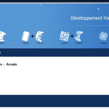
Q
fo
Arcade