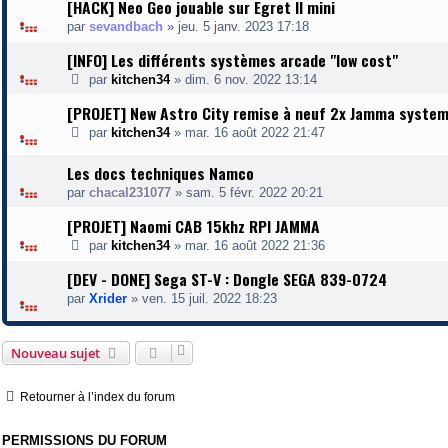
[HACK] Neo Geo jouable sur Egret II mini
par
sevandbach
»
jeu. 5 janv. 2023 17:18
[INFO] Les différents systèmes arcade "low cost"
par
kitchen34
»
dim. 6 nov. 2022 13:14
[PROJET] New Astro City remise à neuf 2x Jamma syste
par
kitchen34
»
mar. 16 août 2022 21:47
Les docs techniques Namco
par
chacal231077
»
sam. 5 févr. 2022 20:21
[PROJET] Naomi CAB 15khz RPI JAMMA
par
kitchen34
»
mar. 16 août 2022 21:36
[DEV - DONE] Sega ST-V : Dongle SEGA 839-0724
par
Xrider
»
ven. 15 juil. 2022 18:23
Nouveau sujet
Retourner à l’index du forum
PERMISSIONS DU FORUM