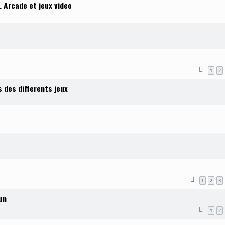
L Arcade et jeux video
1
2
 des differents jeux
1
2
3
un
1
2