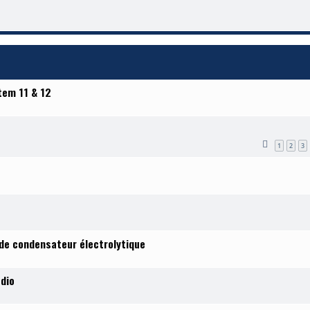
tem 11 & 12
1
2
3
e condensateur électrolytique
udio