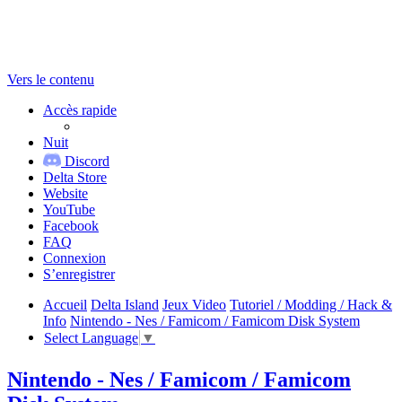
Vers le contenu
Accès rapide
Nuit
Discord
Delta Store
Website
YouTube
Facebook
FAQ
Connexion
S’enregistrer
Accueil
Delta Island
Jeux Video
Tutoriel / Modding / Hack &
Info
Nintendo - Nes / Famicom / Famicom Disk System
Select Language
▼
Nintendo - Nes / Famicom / Famicom