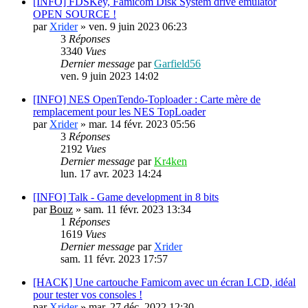
[INFO] FDSKey, Famicom Disk System drive emulator
OPEN SOURCE !
par
Xrider
»
ven. 9 juin 2023 06:23
3
Réponses
3340
Vues
Dernier message
par
Garfield56
ven. 9 juin 2023 14:02
[INFO] NES OpenTendo-Toploader : Carte mère de
remplacement pour les NES TopLoader
par
Xrider
»
mar. 14 févr. 2023 05:56
3
Réponses
2192
Vues
Dernier message
par
Kr4ken
lun. 17 avr. 2023 14:24
[INFO] Talk - Game development in 8 bits
par
Bouz
»
sam. 11 févr. 2023 13:34
1
Réponses
1619
Vues
Dernier message
par
Xrider
sam. 11 févr. 2023 17:57
[HACK] Une cartouche Famicom avec un écran LCD, idéal
pour tester vos consoles !
par
Xrider
»
mar. 27 déc. 2022 12:30