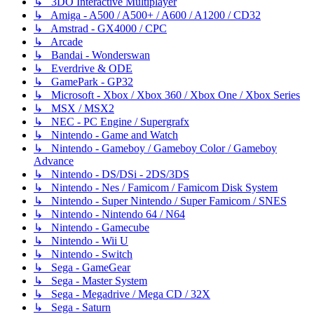
↳ 3DO Interactive Multiplayer
↳ Amiga - A500 / A500+ / A600 / A1200 / CD32
↳ Amstrad - GX4000 / CPC
↳ Arcade
↳ Bandai - Wonderswan
↳ Everdrive & ODE
↳ GamePark - GP32
↳ Microsoft - Xbox / Xbox 360 / Xbox One / Xbox Series
↳ MSX / MSX2
↳ NEC - PC Engine / Supergrafx
↳ Nintendo - Game and Watch
↳ Nintendo - Gameboy / Gameboy Color / Gameboy
Advance
↳ Nintendo - DS/DSi - 2DS/3DS
↳ Nintendo - Nes / Famicom / Famicom Disk System
↳ Nintendo - Super Nintendo / Super Famicom / SNES
↳ Nintendo - Nintendo 64 / N64
↳ Nintendo - Gamecube
↳ Nintendo - Wii U
↳ Nintendo - Switch
↳ Sega - GameGear
↳ Sega - Master System
↳ Sega - Megadrive / Mega CD / 32X
↳ Sega - Saturn