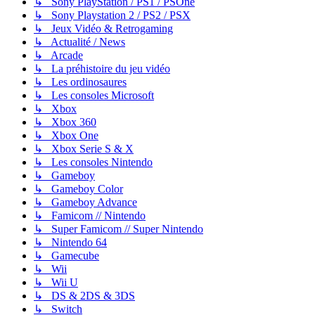
↳ Sony PlayStation / PS1 / PSOne
↳ Sony Playstation 2 / PS2 / PSX
↳ Jeux Vidéo & Retrogaming
↳ Actualité / News
↳ Arcade
↳ La préhistoire du jeu vidéo
↳ Les ordinosaures
↳ Les consoles Microsoft
↳ Xbox
↳ Xbox 360
↳ Xbox One
↳ Xbox Serie S & X
↳ Les consoles Nintendo
↳ Gameboy
↳ Gameboy Color
↳ Gameboy Advance
↳ Famicom // Nintendo
↳ Super Famicom // Super Nintendo
↳ Nintendo 64
↳ Gamecube
↳ Wii
↳ Wii U
↳ DS & 2DS & 3DS
↳ Switch