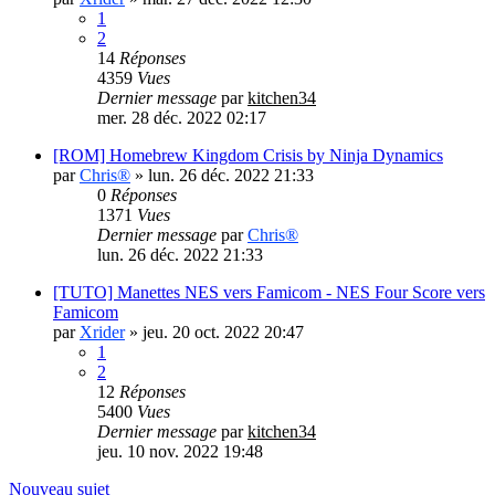
1
2
14
Réponses
4359
Vues
Dernier message
par
kitchen34
mer. 28 déc. 2022 02:17
[ROM] Homebrew Kingdom Crisis by Ninja Dynamics
par
Chris®
»
lun. 26 déc. 2022 21:33
0
Réponses
1371
Vues
Dernier message
par
Chris®
lun. 26 déc. 2022 21:33
[TUTO] Manettes NES vers Famicom - NES Four Score vers
Famicom
par
Xrider
»
jeu. 20 oct. 2022 20:47
1
2
12
Réponses
5400
Vues
Dernier message
par
kitchen34
jeu. 10 nov. 2022 19:48
Nouveau sujet