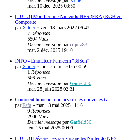
Dernier message
par
Xrider
mer. 10 déc. 2025 08:50
[TUTO] Modifier une Nintendo NES (FRA) RGB en
Composite
par
Xrider
»
ven. 18 mars 2022 09:47
7
Réponses
5504
Vues
Dernier message
par
cdjura83
mar. 2 déc. 2025 19:10
INFO - Emulateur Famicom "3dSen"
par
Xrider
»
mer. 25 juin 2025 00:59
1
Réponses
586
Vues
Dernier message
par
Garfield56
mer. 25 juin 2025 02:31
Comment brancher une nes sur les nouvelles tv
par
Fafa
»
mar. 13 mai 2025 11:16
9
Réponses
2906
Vues
Dernier message
par
Garfield56
jeu. 15 mai 2025 00:09
[TUTO] Dézoner les ports manettes Nintendo NES