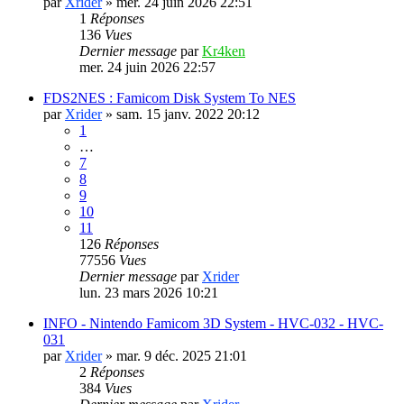
par
Xrider
»
mer. 24 juin 2026 22:51
1
Réponses
136
Vues
Dernier message
par
Kr4ken
mer. 24 juin 2026 22:57
FDS2NES : Famicom Disk System To NES
par
Xrider
»
sam. 15 janv. 2022 20:12
1
…
7
8
9
10
11
126
Réponses
77556
Vues
Dernier message
par
Xrider
lun. 23 mars 2026 10:21
INFO - Nintendo Famicom 3D System - HVC-032 - HVC-
031
par
Xrider
»
mar. 9 déc. 2025 21:01
2
Réponses
384
Vues