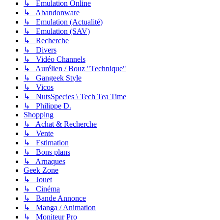
↳ Emulation Online
↳ Abandonware
↳ Emulation (Actualité)
↳ Emulation (SAV)
↳ Recherche
↳ Divers
↳ Vidéo Channels
↳ Aurélien / Bouz "Technique"
↳ Gangeek Style
↳ Vicos
↳ NutsSpecies \ Tech Tea Time
↳ Philippe D.
Shopping
↳ Achat & Recherche
↳ Vente
↳ Estimation
↳ Bons plans
↳ Arnaques
Geek Zone
↳ Jouet
↳ Cinéma
↳ Bande Annonce
↳ Manga / Animation
↳ Moniteur Pro