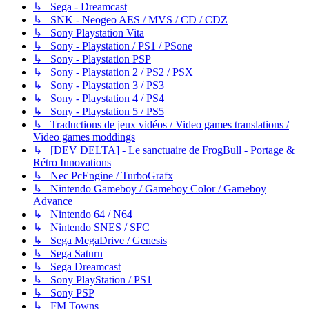
↳ Sega - Dreamcast
↳ SNK - Neogeo AES / MVS / CD / CDZ
↳ Sony Playstation Vita
↳ Sony - Playstation / PS1 / PSone
↳ Sony - Playstation PSP
↳ Sony - Playstation 2 / PS2 / PSX
↳ Sony - Playstation 3 / PS3
↳ Sony - Playstation 4 / PS4
↳ Sony - Playstation 5 / PS5
↳ Traductions de jeux vidéos / Video games translations /
Video games moddings
↳ [DEV DELTA] - Le sanctuaire de FrogBull - Portage &
Rétro Innovations
↳ Nec PcEngine / TurboGrafx
↳ Nintendo Gameboy / Gameboy Color / Gameboy
Advance
↳ Nintendo 64 / N64
↳ Nintendo SNES / SFC
↳ Sega MegaDrive / Genesis
↳ Sega Saturn
↳ Sega Dreamcast
↳ Sony PlayStation / PS1
↳ Sony PSP
↳ FM Towns