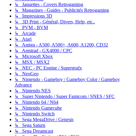
↳ Jaquettes - Covers Retrogaming
↳ Magazines - Guides - Publicités Retrogaming
↳ Impressions 3D
↳ 3D Print - Général, Divers, Help, etc..
↳ PVM - BVM
↳ Arcade
↳ Atari
↳ Amiga - A500, A500+, A600, A1200, CD32
↳ Amstrad - GX4000 / CPC
↳ Microsoft Xbox
↳ MSX / MSX2
↳ NEC - PC Engine / Supergrafx
↳ NeoGeo
↳ Nintendo - Gameboy / Gameboy Color / Gameboy
Advance
↳ Nintendo NES
↳ Super Nintendo / Super Famicom / SNES / SFC
↳ Nintendo 64 / N64
↳ Nintendo Gamecube
↳ Nintendo Switch
↳ Sega MegaDrive / Genesis
↳ Sega Saturn
↳ Sega Dreamcast