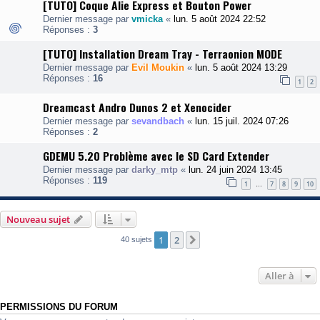
[TUTO] Coque Alie Express et Bouton Power
Dernier message par
vmicka
«
lun. 5 août 2024 22:52
Réponses :
3
[TUTO] Installation Dream Tray - Terraonion MODE
Dernier message par
Evil Moukin
«
lun. 5 août 2024 13:29
Réponses :
16
1
2
Dreamcast Andro Dunos 2 et Xenocider
Dernier message par
sevandbach
«
lun. 15 juil. 2024 07:26
Réponses :
2
GDEMU 5.20 Problème avec le SD Card Extender
Dernier message par
darky_mtp
«
lun. 24 juin 2024 13:45
Réponses :
119
1
7
8
9
10
…
Nouveau sujet
1
2
Suivante
40 sujets
Aller à
PERMISSIONS DU FORUM