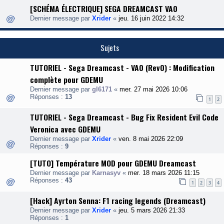
[SCHÉMA ÉLECTRIQUE] SEGA DREAMCAST VA0
Dernier message par
Xrider
«
jeu. 16 juin 2022 14:32
Sujets
TUTORIEL - Sega Dreamcast - VA0 (Rev0) : Modification
complète pour GDEMU
Dernier message par
gl6171
«
mer. 27 mai 2026 10:06
Réponses :
13
1
2
TUTORIEL - Sega Dreamcast - Bug Fix Resident Evil Code
Veronica avec GDEMU
Dernier message par
Xrider
«
ven. 8 mai 2026 22:09
Réponses :
9
[TUTO] Température MOD pour GDEMU Dreamcast
Dernier message par
Karnasyv
«
mer. 18 mars 2026 11:15
Réponses :
43
1
2
3
4
[Hack] Ayrton Senna: F1 racing legends (Dreamcast)
Dernier message par
Xrider
«
jeu. 5 mars 2026 21:33
Réponses :
1