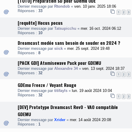
[TUTO] Préparation SD pour GDemu ODE
Dernier message par
Rtondob
«
ven. 10 janv. 2025 18:06
Réponses :
33
1
2
3
[requête] Hocus pocus
Dernier message par
Tatsupicchu
«
mer. 16 oct. 2024 06:12
Réponses :
10
Dreamcast modée sans besoin de souder en 2024 ?
Dernier message par
siick
«
mer. 25 sept. 2024 19:48
Réponses :
8
[PACK GDI] Atomisewave Pack pour GDEMU
Dernier message par
Alexandre 34
«
ven. 13 sept. 2024 18:37
Réponses :
32
1
2
3
GDEmu Freeze / Voyant Rouge
Dernier message par
titifayls
«
lun. 19 août 2024 10:04
Réponses :
32
1
2
3
[DEV] Prototype Dreamcast Rev0 - VA0 compatible
GDEMU
Dernier message par
Xrider
«
mer. 14 août 2024 20:08
Réponses :
1