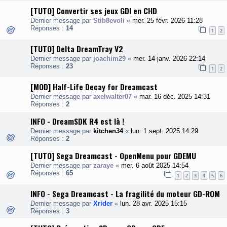
[TUTO] Convertir ses jeux GDI en CHD
Dernier message par
Stib8evoli
«
mer. 25 févr. 2026 11:28
Réponses :
14
1
2
[TUTO] Delta DreamTray V2
Dernier message par
joachim29
«
mer. 14 janv. 2026 22:14
Réponses :
23
1
2
[MOD] Half-Life Decay for Dreamcast
Dernier message par
axelwalter07
«
mar. 16 déc. 2025 14:31
Réponses :
2
INFO - DreamSDK R4 est là !
Dernier message par
kitchen34
«
lun. 1 sept. 2025 14:29
Réponses :
2
[TUTO] Sega Dreamcast - OpenMenu pour GDEMU
Dernier message par
zaraye
«
mer. 6 août 2025 14:54
Réponses :
65
1
2
3
4
5
6
INFO - Sega Dreamcast - La fragilité du moteur GD-ROM
Dernier message par
Xrider
«
lun. 28 avr. 2025 15:15
Réponses :
3