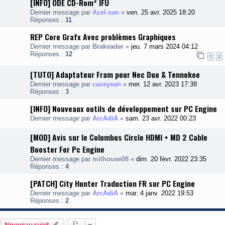
[INFO] ODE CD-Rom² IFU
Dernier message par
Azel-san
«
ven. 25 avr. 2025 18:20
Réponses :
11
REP Core Grafx Avec problèmes Graphiques
Dernier message par
Brakvader
«
jeu. 7 mars 2024 04:12
Réponses :
12
1
2
[TUTO] Adaptateur Fram pour Nec Duo & Tennokoe
Dernier message par
cazeysan
«
mer. 12 avr. 2023 17:38
Réponses :
3
[INFO] Nouveaux outils de développement sur PC Engine
Dernier message par
ArcAdiA
«
sam. 23 avr. 2022 00:23
[MOD] Avis sur le Columbus Circle HDMI + MD 2 Cable
Booster For Pc Engine
Dernier message par
milhouse08
«
dim. 20 févr. 2022 23:35
Réponses :
4
[PATCH] City Hunter Traduction FR sur PC Engine
Dernier message par
ArcAdiA
«
mar. 4 janv. 2022 19:53
Réponses :
2
Nouveau sujet