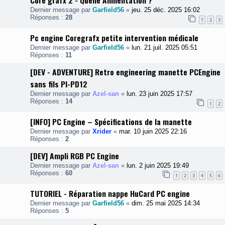
Core grafx 2 - Quelle Alimentation ?
Dernier message par
Garfield56
«
jeu. 25 déc. 2025 16:02
Réponses :
28
1
2
3
Pc engine Coregrafx petite intervention médicale
Dernier message par
Garfield56
«
lun. 21 juil. 2025 05:51
Réponses :
11
[DEV - ADVENTURE] Retro engineering manette PCEngine
sans fils PI-PD12
Dernier message par
Azel-san
«
lun. 23 juin 2025 17:57
Réponses :
14
1
2
[INFO] PC Engine – Spécifications de la manette
Dernier message par
Xrider
«
mar. 10 juin 2025 22:16
Réponses :
2
[DEV] Ampli RGB PC Engine
Dernier message par
Azel-san
«
lun. 2 juin 2025 19:49
Réponses :
60
1
2
3
4
5
6
TUTORIEL - Réparation nappe HuCard PC engine
Dernier message par
Garfield56
«
dim. 25 mai 2025 14:34
Réponses :
5