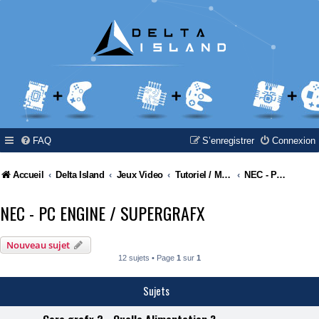
FAQ
S’enregistrer
Connexion
Accueil
Delta Island
Jeux Video
Tutoriel / Modding / Hack & Info
NEC - PC Engine / Supergrafx
NEC - PC ENGINE / SUPERGRAFX
Nouveau sujet
12 sujets • Page
1
sur
1
Sujets