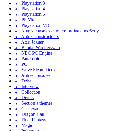
↳ Playstation 3
↳ Playstation 4
↳ Playstation 5
↳ PS Vita
↳ Playstation VR
↳ Autres consoles et micro ordinateurs Sony
↳ Autres constructeurs
↳ Atari Jaguar
↳ Bandai Wonderswan
↳ NEC PC Engine
↳ Panasonic
↳ PC
↳ Valve Steam Deck
↳ Autres consoles
↳ Débat
↳ Interview
↳ Collection
↳ Divers
↳ Section à thèmes
↳ Castlevania
↳ Dragon Ball
↳ Final Fantasy
↳ Magic
↳ Pokemon