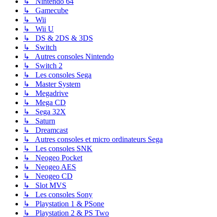
↳ Nintendo 64
↳ Gamecube
↳ Wii
↳ Wii U
↳ DS & 2DS & 3DS
↳ Switch
↳ Autres consoles Nintendo
↳ Switch 2
↳ Les consoles Sega
↳ Master System
↳ Megadrive
↳ Mega CD
↳ Sega 32X
↳ Saturn
↳ Dreamcast
↳ Autres consoles et micro ordinateurs Sega
↳ Les consoles SNK
↳ Neogeo Pocket
↳ Neogeo AES
↳ Neogeo CD
↳ Slot MVS
↳ Les consoles Sony
↳ Playstation 1 & PSone
↳ Playstation 2 & PS Two