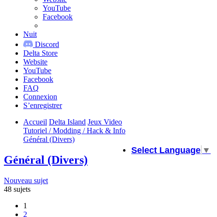
YouTube
Facebook
Nuit
Discord
Delta Store
Website
YouTube
Facebook
FAQ
Connexion
S’enregistrer
Accueil
Delta Island
Jeux Video
Tutoriel / Modding / Hack & Info
Général (Divers)
Select Language
▼
Général (Divers)
Nouveau sujet
48 sujets
1
2