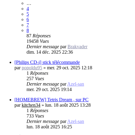
…
4
5
6
7
8
87
Réponses
19458
Vues
Dernier message
par
Brakvader
dim. 14 déc. 2025 22:36
[Philips CD-i] stick télécommande
par
popoldu95
»
mer. 29 oct. 2025 12:18
1
Réponses
257
Vues
Dernier message
par
Azel-san
mer. 29 oct. 2025 19:14
[HOMEBREW] Tetris Dream , sur PC
par
kitchen34
»
lun. 18 août 2025 13:28
1
Réponses
733
Vues
Dernier message
par
Azel-san
lun. 18 août 2025 16:25