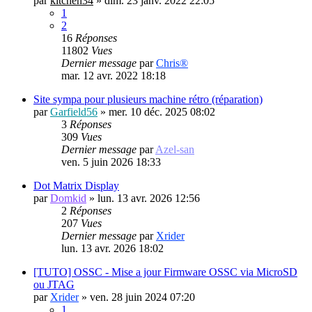
par
kitchen34
»
dim. 23 janv. 2022 22:05
1
2
16
Réponses
11802
Vues
Dernier message
par
Chris®
mar. 12 avr. 2022 18:18
Site sympa pour plusieurs machine rétro (réparation)
par
Garfield56
»
mer. 10 déc. 2025 08:02
3
Réponses
309
Vues
Dernier message
par
Azel-san
ven. 5 juin 2026 18:33
Dot Matrix Display
par
Domkid
»
lun. 13 avr. 2026 12:56
2
Réponses
207
Vues
Dernier message
par
Xrider
lun. 13 avr. 2026 18:02
[TUTO] OSSC - Mise a jour Firmware OSSC via MicroSD
ou JTAG
par
Xrider
»
ven. 28 juin 2024 07:20
1