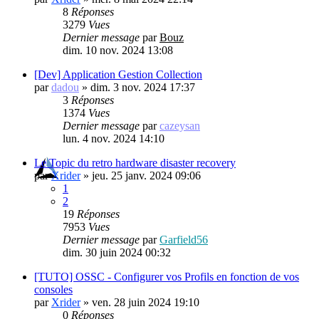
8
Réponses
3279
Vues
Dernier message
par
Bouz
dim. 10 nov. 2024 13:08
[Dev] Application Gestion Collection
par
dadou
»
dim. 3 nov. 2024 17:37
3
Réponses
1374
Vues
Dernier message
par
cazeysan
lun. 4 nov. 2024 14:10
Le Topic du retro hardware disaster recovery
par
Xrider
»
jeu. 25 janv. 2024 09:06
1
2
19
Réponses
7953
Vues
Dernier message
par
Garfield56
dim. 30 juin 2024 00:32
[TUTO] OSSC - Configurer vos Profils en fonction de vos
consoles
par
Xrider
»
ven. 28 juin 2024 19:10
0
Réponses