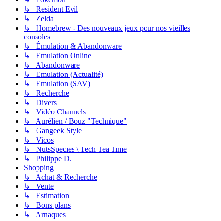
↳ Resident Evil
↳ Zelda
↳ Homebrew - Des nouveaux jeux pour nos vieilles
consoles
↳ Émulation & Abandonware
↳ Emulation Online
↳ Abandonware
↳ Emulation (Actualité)
↳ Emulation (SAV)
↳ Recherche
↳ Divers
↳ Vidéo Channels
↳ Aurélien / Bouz "Technique"
↳ Gangeek Style
↳ Vicos
↳ NutsSpecies \ Tech Tea Time
↳ Philippe D.
Shopping
↳ Achat & Recherche
↳ Vente
↳ Estimation
↳ Bons plans
↳ Arnaques