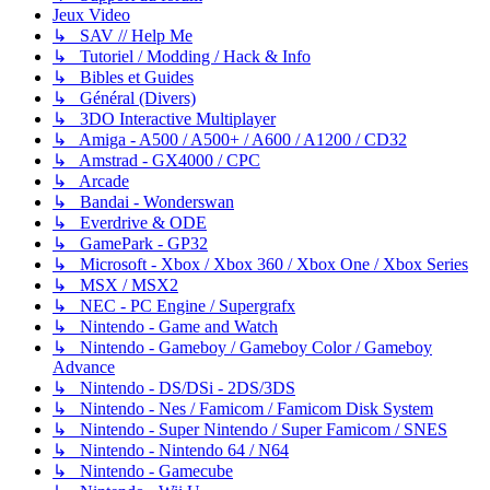
Jeux Video
↳ SAV // Help Me
↳ Tutoriel / Modding / Hack & Info
↳ Bibles et Guides
↳ Général (Divers)
↳ 3DO Interactive Multiplayer
↳ Amiga - A500 / A500+ / A600 / A1200 / CD32
↳ Amstrad - GX4000 / CPC
↳ Arcade
↳ Bandai - Wonderswan
↳ Everdrive & ODE
↳ GamePark - GP32
↳ Microsoft - Xbox / Xbox 360 / Xbox One / Xbox Series
↳ MSX / MSX2
↳ NEC - PC Engine / Supergrafx
↳ Nintendo - Game and Watch
↳ Nintendo - Gameboy / Gameboy Color / Gameboy
Advance
↳ Nintendo - DS/DSi - 2DS/3DS
↳ Nintendo - Nes / Famicom / Famicom Disk System
↳ Nintendo - Super Nintendo / Super Famicom / SNES
↳ Nintendo - Nintendo 64 / N64
↳ Nintendo - Gamecube