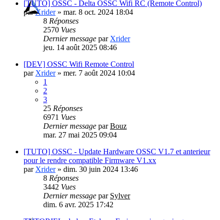
[TUTO] OSSC - Delta OSSC Wifi RC (Remote Control)
par
Xrider
»
mar. 8 oct. 2024 18:04
8
Réponses
2570
Vues
Dernier message
par
Xrider
jeu. 14 août 2025 08:46
[DEV] OSSC Wifi Remote Control
par
Xrider
»
mer. 7 août 2024 10:04
1
2
3
25
Réponses
6971
Vues
Dernier message
par
Bouz
mar. 27 mai 2025 09:04
[TUTO] OSSC - Update Hardware OSSC V1.7 et anterieur
pour le rendre compatible Firmware V1.xx
par
Xrider
»
dim. 30 juin 2024 13:46
8
Réponses
3442
Vues
Dernier message
par
Sylver
dim. 6 avr. 2025 17:42