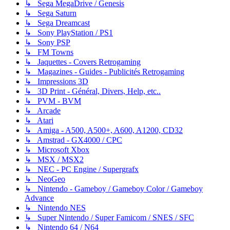
↳ Sega MegaDrive / Genesis
↳ Sega Saturn
↳ Sega Dreamcast
↳ Sony PlayStation / PS1
↳ Sony PSP
↳ FM Towns
↳ Jaquettes - Covers Retrogaming
↳ Magazines - Guides - Publicités Retrogaming
↳ Impressions 3D
↳ 3D Print - Général, Divers, Help, etc..
↳ PVM - BVM
↳ Arcade
↳ Atari
↳ Amiga - A500, A500+, A600, A1200, CD32
↳ Amstrad - GX4000 / CPC
↳ Microsoft Xbox
↳ MSX / MSX2
↳ NEC - PC Engine / Supergrafx
↳ NeoGeo
↳ Nintendo - Gameboy / Gameboy Color / Gameboy
Advance
↳ Nintendo NES
↳ Super Nintendo / Super Famicom / SNES / SFC
↳ Nintendo 64 / N64