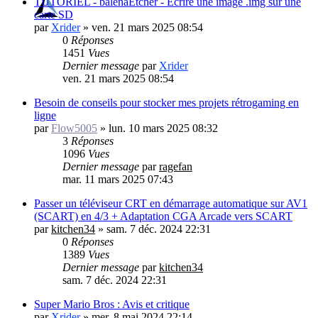
TUTORIEL - balenaEtcher - Ecrire une image .img sur une
carte SD
par
Xrider
»
ven. 21 mars 2025 08:54
0
Réponses
1451
Vues
Dernier message
par
Xrider
ven. 21 mars 2025 08:54
Besoin de conseils pour stocker mes projets rétrogaming en
ligne
par
Flow5005
»
lun. 10 mars 2025 08:32
3
Réponses
1096
Vues
Dernier message
par
ragefan
mar. 11 mars 2025 07:43
Passer un téléviseur CRT en démarrage automatique sur AV1
(SCART) en 4/3 + Adaptation CGA Arcade vers SCART
par
kitchen34
»
sam. 7 déc. 2024 22:31
0
Réponses
1389
Vues
Dernier message
par
kitchen34
sam. 7 déc. 2024 22:31
Super Mario Bros : Avis et critique
par
Xrider
»
mer. 8 mai 2024 22:14