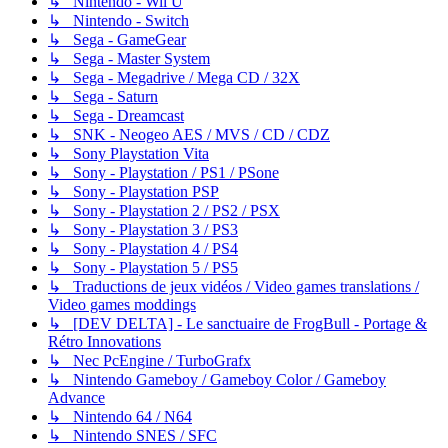
↳ Nintendo - Wii U
↳ Nintendo - Switch
↳ Sega - GameGear
↳ Sega - Master System
↳ Sega - Megadrive / Mega CD / 32X
↳ Sega - Saturn
↳ Sega - Dreamcast
↳ SNK - Neogeo AES / MVS / CD / CDZ
↳ Sony Playstation Vita
↳ Sony - Playstation / PS1 / PSone
↳ Sony - Playstation PSP
↳ Sony - Playstation 2 / PS2 / PSX
↳ Sony - Playstation 3 / PS3
↳ Sony - Playstation 4 / PS4
↳ Sony - Playstation 5 / PS5
↳ Traductions de jeux vidéos / Video games translations /
Video games moddings
↳ [DEV DELTA] - Le sanctuaire de FrogBull - Portage &
Rétro Innovations
↳ Nec PcEngine / TurboGrafx
↳ Nintendo Gameboy / Gameboy Color / Gameboy
Advance
↳ Nintendo 64 / N64
↳ Nintendo SNES / SFC