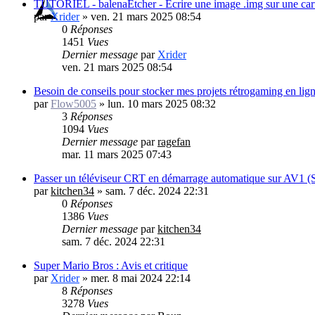
TUTORIEL - balenaEtcher - Ecrire une image .img sur une ca
par
Xrider
»
ven. 21 mars 2025 08:54
0
Réponses
1451
Vues
Dernier message
par
Xrider
ven. 21 mars 2025 08:54
Besoin de conseils pour stocker mes projets rétrogaming en lig
par
Flow5005
»
lun. 10 mars 2025 08:32
3
Réponses
1094
Vues
Dernier message
par
ragefan
mar. 11 mars 2025 07:43
Passer un téléviseur CRT en démarrage automatique sur AV
par
kitchen34
»
sam. 7 déc. 2024 22:31
0
Réponses
1386
Vues
Dernier message
par
kitchen34
sam. 7 déc. 2024 22:31
Super Mario Bros : Avis et critique
par
Xrider
»
mer. 8 mai 2024 22:14
8
Réponses
3278
Vues