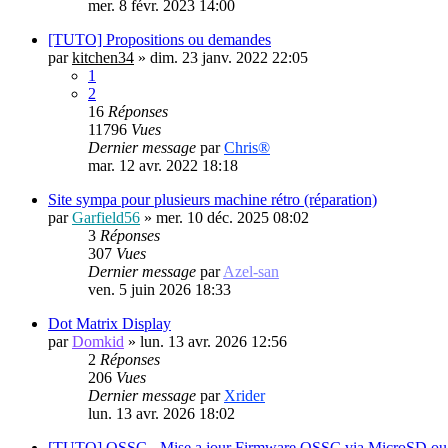
mer. 8 févr. 2023 14:00
[TUTO] Propositions ou demandes
par
kitchen34
»
dim. 23 janv. 2022 22:05
1
2
16
Réponses
11796
Vues
Dernier message
par
Chris®
mar. 12 avr. 2022 18:18
Site sympa pour plusieurs machine rétro (réparation)
par
Garfield56
»
mer. 10 déc. 2025 08:02
3
Réponses
307
Vues
Dernier message
par
Azel-san
ven. 5 juin 2026 18:33
Dot Matrix Display
par
Domkid
»
lun. 13 avr. 2026 12:56
2
Réponses
206
Vues
Dernier message
par
Xrider
lun. 13 avr. 2026 18:02
[TUTO] OSSC - Mise a jour Firmware OSSC via MicroSD o