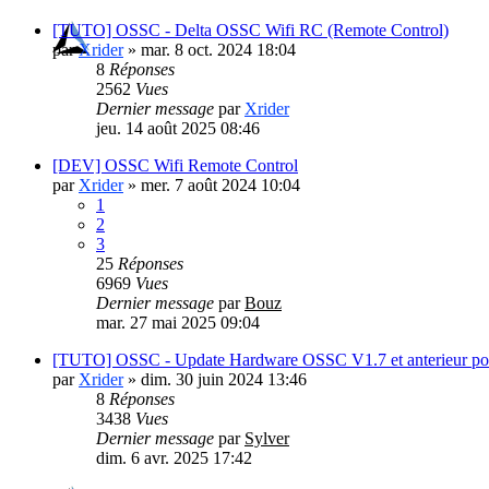
[TUTO] OSSC - Delta OSSC Wifi RC (Remote Control)
par
Xrider
»
mar. 8 oct. 2024 18:04
8
Réponses
2562
Vues
Dernier message
par
Xrider
jeu. 14 août 2025 08:46
[DEV] OSSC Wifi Remote Control
par
Xrider
»
mer. 7 août 2024 10:04
1
2
3
25
Réponses
6969
Vues
Dernier message
par
Bouz
mar. 27 mai 2025 09:04
[TUTO] OSSC - Update Hardware OSSC V1.7 et anterieur pou
par
Xrider
»
dim. 30 juin 2024 13:46
8
Réponses
3438
Vues
Dernier message
par
Sylver
dim. 6 avr. 2025 17:42