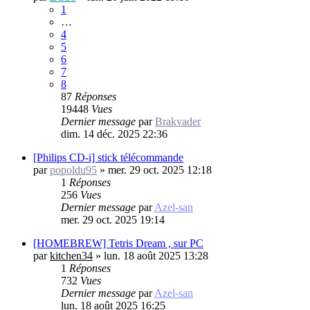
1
…
4
5
6
7
8
87
Réponses
19448
Vues
Dernier message
par
Brakvader
dim. 14 déc. 2025 22:36
[Philips CD-i] stick télécommande
par
popoldu95
»
mer. 29 oct. 2025 12:18
1
Réponses
256
Vues
Dernier message
par
Azel-san
mer. 29 oct. 2025 19:14
[HOMEBREW] Tetris Dream , sur PC
par
kitchen34
»
lun. 18 août 2025 13:28
1
Réponses
732
Vues
Dernier message
par
Azel-san
lun. 18 août 2025 16:25