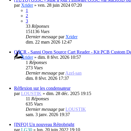
par
Xrider
»
ven. 28 juin 2024 07:20
1
2
3
33
Réponses
151136
Vues
Dernier message
par
Xrider
dim. 22 mars 2026 12:47
OSCR - Sanni Open Source Cart Reader - Kit PCB Custom De
par
Xrider
»
dim. 8 févr. 2026 10:57
1
Réponses
273
Vues
Dernier message
par
Azel-san
dim. 8 févr. 2026 17:37
Réflexion sur les condensateur
par
LOUSTIK
»
dim. 28 déc. 2025 19:15
11
Réponses
635
Vues
Dernier message
par
LOUSTIK
sam. 3 janv. 2026 19:37
[INFO] Un nouveau Rétrobright
par
LG30
»
lun. 20 juin 2022 19:10