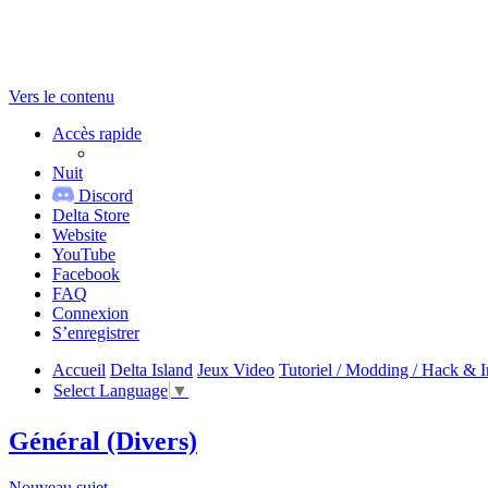
Vers le contenu
Accès rapide
Nuit
Discord
Delta Store
Website
YouTube
Facebook
FAQ
Connexion
S’enregistrer
Accueil
Delta Island
Jeux Video
Tutoriel / Modding / Hack & I
Select Language
▼
Général (Divers)
Nouveau sujet