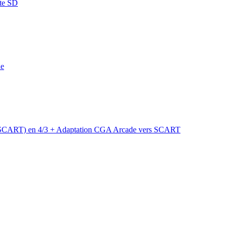
rte SD
ne
1 (SCART) en 4/3 + Adaptation CGA Arcade vers SCART