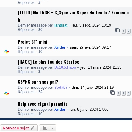
Réponses :
3
[TUTO] Mod RGB + C_Sync sur Super Nintendo / Famicom
Jr
Dernier message par
landsat
«
jeu. 5 sept. 2024 10:19
Réponses :
20
1
2
Projet SF1 mini
Dernier message par
Xrider
«
sam. 27 avr. 2024 09:17
Réponses :
10
[HACK] Le plus fou des Starfox
Dernier message par
Dc103chaos
«
jeu. 14 mars 2024 11:23
Réponses :
3
CSYNC sur snes pal?
Dernier message par
Yoda07
«
dim. 14 janv. 2024 21:19
Réponses :
24
1
2
3
Help avec signal parasite
Dernier message par
Xrider
«
lun. 8 janv. 2024 17:06
Réponses :
10
Nouveau sujet