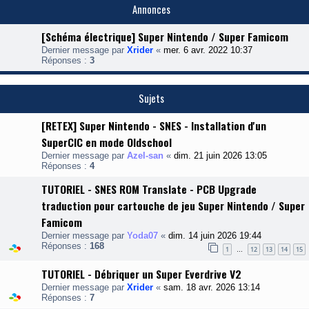
Annonces
[Schéma électrique] Super Nintendo / Super Famicom
Dernier message par
Xrider
«
mer. 6 avr. 2022 10:37
Réponses :
3
Sujets
[RETEX] Super Nintendo - SNES - Installation d'un
SuperCIC en mode Oldschool
Dernier message par
Azel-san
«
dim. 21 juin 2026 13:05
Réponses :
4
TUTORIEL - SNES ROM Translate - PCB Upgrade
traduction pour cartouche de jeu Super Nintendo / Super
Famicom
Dernier message par
Yoda07
«
dim. 14 juin 2026 19:44
Réponses :
168
1
12
13
14
15
…
TUTORIEL - Débriquer un Super Everdrive V2
Dernier message par
Xrider
«
sam. 18 avr. 2026 13:14
Réponses :
7