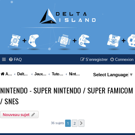
FAQ
S’enregistrer
Connexion
Accueil
Delta Island
Jeux Video
Tutoriel / Modding / Hack & Info
Nintendo - Super Nintendo / Super Famicom / SNES
Select Language
▼
NINTENDO - SUPER NINTENDO / SUPER FAMICOM
/ SNES
Nouveau sujet
1
2
Suivante
36 sujets