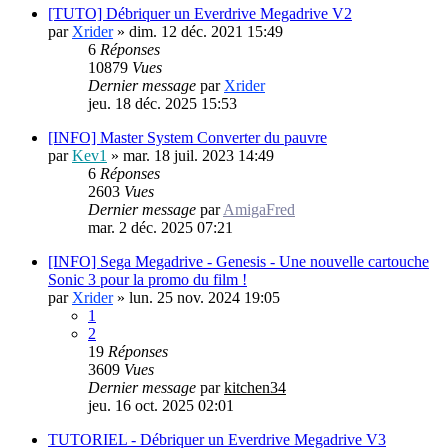
[TUTO] Débriquer un Everdrive Megadrive V2
par
Xrider
»
dim. 12 déc. 2021 15:49
6
Réponses
10879
Vues
Dernier message
par
Xrider
jeu. 18 déc. 2025 15:53
[INFO] Master System Converter du pauvre
par
Kev1
»
mar. 18 juil. 2023 14:49
6
Réponses
2603
Vues
Dernier message
par
AmigaFred
mar. 2 déc. 2025 07:21
[INFO] Sega Megadrive - Genesis - Une nouvelle cartouche
Sonic 3 pour la promo du film !
par
Xrider
»
lun. 25 nov. 2024 19:05
1
2
19
Réponses
3609
Vues
Dernier message
par
kitchen34
jeu. 16 oct. 2025 02:01
TUTORIEL - Débriquer un Everdrive Megadrive V3