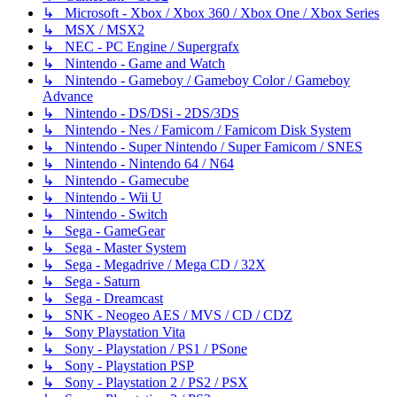
↳ Microsoft - Xbox / Xbox 360 / Xbox One / Xbox Series
↳ MSX / MSX2
↳ NEC - PC Engine / Supergrafx
↳ Nintendo - Game and Watch
↳ Nintendo - Gameboy / Gameboy Color / Gameboy
Advance
↳ Nintendo - DS/DSi - 2DS/3DS
↳ Nintendo - Nes / Famicom / Famicom Disk System
↳ Nintendo - Super Nintendo / Super Famicom / SNES
↳ Nintendo - Nintendo 64 / N64
↳ Nintendo - Gamecube
↳ Nintendo - Wii U
↳ Nintendo - Switch
↳ Sega - GameGear
↳ Sega - Master System
↳ Sega - Megadrive / Mega CD / 32X
↳ Sega - Saturn
↳ Sega - Dreamcast
↳ SNK - Neogeo AES / MVS / CD / CDZ
↳ Sony Playstation Vita
↳ Sony - Playstation / PS1 / PSone
↳ Sony - Playstation PSP
↳ Sony - Playstation 2 / PS2 / PSX