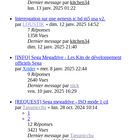
Dernier message
par
kitchen34
lun. 13 janv. 2025 01:22
Interrogation sur une genesis ic bd m5 usa v2.
par
LOUSTIK
»
dim. 12 janv. 2025 14:52
7
Réponses
1358
Vues
Dernier message
par
kitchen34
dim. 12 janv. 2025 21:40
[INFO] Sega Megadrive - Les Kits de développement
officiels Sega
par
Xrider
»
mer. 8 janv. 2025 22:44
9
Réponses
2640
Vues
Dernier message
par
siick
ven. 10 janv. 2025 16:29
[REQUEST] Sega megadrive - ISO mode 1 cd
par
Tatsupicchu
»
lun. 28 oct. 2024 10:14
1
2
12
Réponses
3421
Vues
Dernier message
par
Tatsupicchu