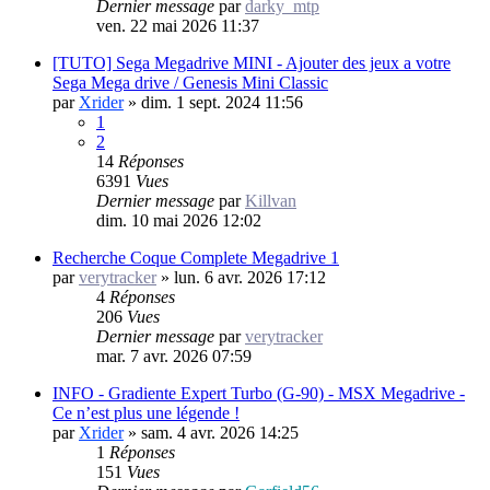
Dernier message
par
darky_mtp
ven. 22 mai 2026 11:37
[TUTO] Sega Megadrive MINI - Ajouter des jeux a votre
Sega Mega drive / Genesis Mini Classic
par
Xrider
»
dim. 1 sept. 2024 11:56
1
2
14
Réponses
6391
Vues
Dernier message
par
Killvan
dim. 10 mai 2026 12:02
Recherche Coque Complete Megadrive 1
par
verytracker
»
lun. 6 avr. 2026 17:12
4
Réponses
206
Vues
Dernier message
par
verytracker
mar. 7 avr. 2026 07:59
INFO - Gradiente Expert Turbo (G-90) - MSX Megadrive -
Ce n’est plus une légende !
par
Xrider
»
sam. 4 avr. 2026 14:25
1
Réponses
151
Vues