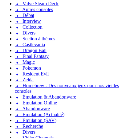
↳ Valve Steam Deck
↳ Autres consoles
↳ Débat
↳ Interview
↳ Collection
↳ Divers
↳ Section à thèmes
↳ Castlevania
↳ Dragon Ball
↳ Final Fantasy
↳ Magic
↳ Pokemon
↳ Resident Evil
↳ Zelda
↳ Homebrew - Des nouveaux jeux pour nos vieilles
consoles
↳ Émulation & Abandonware
↳ Emulation Online
↳ Abandonware
↳ Emulation (Actualité)
↳ Emulation (SAV)
↳ Recherche
↳ Divers
↳ Vidéo Channels