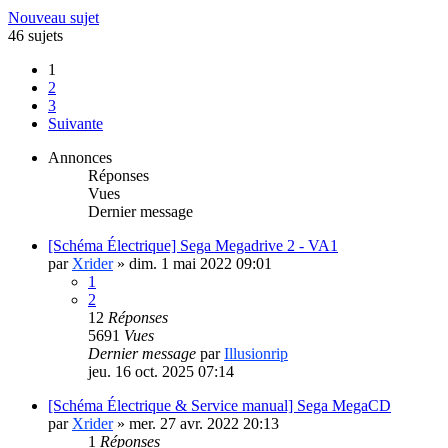
Nouveau sujet
46 sujets
1
2
3
Suivante
Annonces
Réponses
Vues
Dernier message
[Schéma Électrique] Sega Megadrive 2 - VA1
par
Xrider
»
dim. 1 mai 2022 09:01
1
2
12
Réponses
5691
Vues
Dernier message
par
Illusionrip
jeu. 16 oct. 2025 07:14
[Schéma Électrique & Service manual] Sega MegaCD
par
Xrider
»
mer. 27 avr. 2022 20:13
1
Réponses