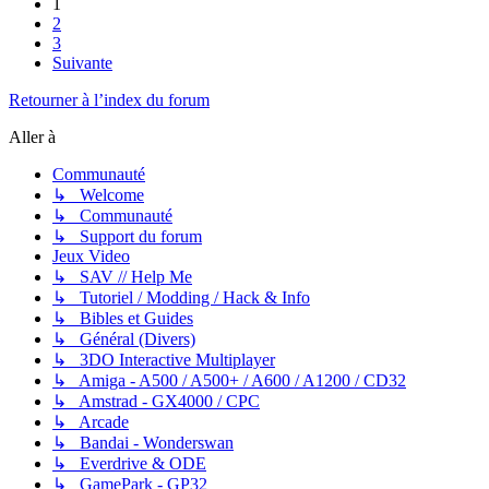
1
2
3
Suivante
Retourner à l’index du forum
Aller à
Communauté
↳ Welcome
↳ Communauté
↳ Support du forum
Jeux Video
↳ SAV // Help Me
↳ Tutoriel / Modding / Hack & Info
↳ Bibles et Guides
↳ Général (Divers)
↳ 3DO Interactive Multiplayer
↳ Amiga - A500 / A500+ / A600 / A1200 / CD32
↳ Amstrad - GX4000 / CPC
↳ Arcade
↳ Bandai - Wonderswan
↳ Everdrive & ODE
↳ GamePark - GP32