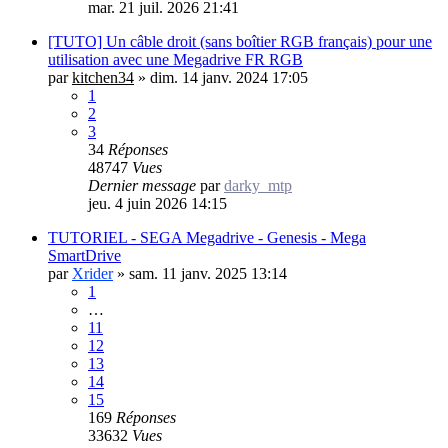
mar. 21 juil. 2026 21:41
[TUTO] Un câble droit (sans boîtier RGB français) pour une
utilisation avec une Megadrive FR RGB
par
kitchen34
»
dim. 14 janv. 2024 17:05
1
2
3
34
Réponses
48747
Vues
Dernier message
par
darky_mtp
jeu. 4 juin 2026 14:15
TUTORIEL - SEGA Megadrive - Genesis - Mega
SmartDrive
par
Xrider
»
sam. 11 janv. 2025 13:14
1
…
11
12
13
14
15
169
Réponses
33632
Vues