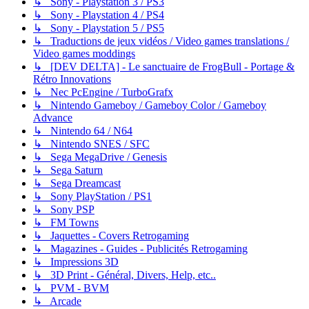
↳ Sony - Playstation 3 / PS3
↳ Sony - Playstation 4 / PS4
↳ Sony - Playstation 5 / PS5
↳ Traductions de jeux vidéos / Video games translations /
Video games moddings
↳ [DEV DELTA] - Le sanctuaire de FrogBull - Portage &
Rétro Innovations
↳ Nec PcEngine / TurboGrafx
↳ Nintendo Gameboy / Gameboy Color / Gameboy
Advance
↳ Nintendo 64 / N64
↳ Nintendo SNES / SFC
↳ Sega MegaDrive / Genesis
↳ Sega Saturn
↳ Sega Dreamcast
↳ Sony PlayStation / PS1
↳ Sony PSP
↳ FM Towns
↳ Jaquettes - Covers Retrogaming
↳ Magazines - Guides - Publicités Retrogaming
↳ Impressions 3D
↳ 3D Print - Général, Divers, Help, etc..
↳ PVM - BVM
↳ Arcade