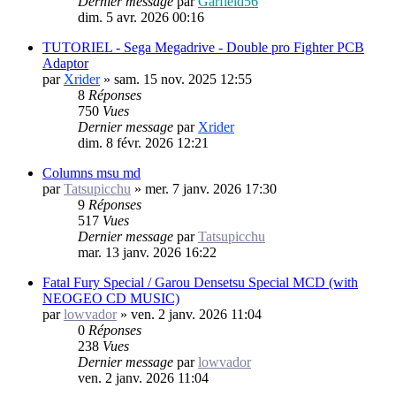
Dernier message
par
Garfield56
dim. 5 avr. 2026 00:16
TUTORIEL - Sega Megadrive - Double pro Fighter PCB
Adaptor
par
Xrider
»
sam. 15 nov. 2025 12:55
8
Réponses
750
Vues
Dernier message
par
Xrider
dim. 8 févr. 2026 12:21
Columns msu md
par
Tatsupicchu
»
mer. 7 janv. 2026 17:30
9
Réponses
517
Vues
Dernier message
par
Tatsupicchu
mar. 13 janv. 2026 16:22
Fatal Fury Special / Garou Densetsu Special MCD (with
NEOGEO CD MUSIC)
par
lowvador
»
ven. 2 janv. 2026 11:04
0
Réponses
238
Vues
Dernier message
par
lowvador
ven. 2 janv. 2026 11:04