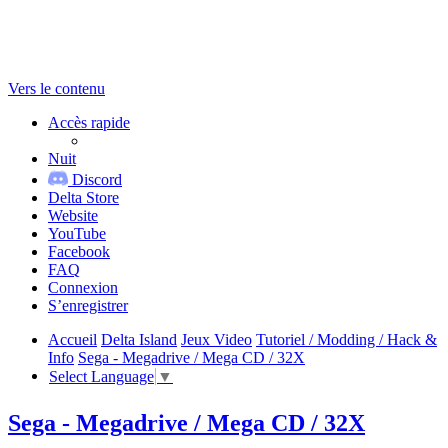
Vers le contenu
Accès rapide
Nuit
Discord
Delta Store
Website
YouTube
Facebook
FAQ
Connexion
S’enregistrer
Accueil
Delta Island
Jeux Video
Tutoriel / Modding / Hack &
Info
Sega - Megadrive / Mega CD / 32X
Select Language
▼
Sega - Megadrive / Mega CD / 32X