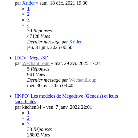
par
Xrider
»
sam. 18 déc. 2021 19:30
1
2
3
4
39
Réponses
47128
Vues
Dernier message
par
Xrider
jeu. 31 juil. 2025 06:50
[DEV] Mega-SD
par
WechantLoup
»
mar. 29 avr. 2025 17:24
5
Réponses
941
Vues
Dernier message
par
WechantLoup
mer. 30 avr. 2025 09:40
[INFO] Les modèles de Megadrive (Genesis) et leurs
spécificités
par
kitchen34
»
ven. 7 janv. 2022 22:01
1
2
3
33
Réponses
26802
Vues