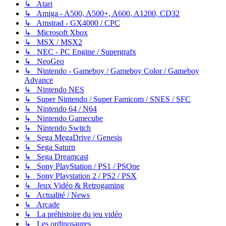
↳ Atari
↳ Amiga - A500, A500+, A600, A1200, CD32
↳ Amstrad - GX4000 / CPC
↳ Microsoft Xbox
↳ MSX / MSX2
↳ NEC - PC Engine / Supergrafx
↳ NeoGeo
↳ Nintendo - Gameboy / Gameboy Color / Gameboy
Advance
↳ Nintendo NES
↳ Super Nintendo / Super Famicom / SNES / SFC
↳ Nintendo 64 / N64
↳ Nintendo Gamecube
↳ Nintendo Switch
↳ Sega MegaDrive / Genesis
↳ Sega Saturn
↳ Sega Dreamcast
↳ Sony PlayStation / PS1 / PSOne
↳ Sony Playstation 2 / PS2 / PSX
↳ Jeux Vidéo & Retrogaming
↳ Actualité / News
↳ Arcade
↳ La préhistoire du jeu vidéo
↳ Les ordinosaures