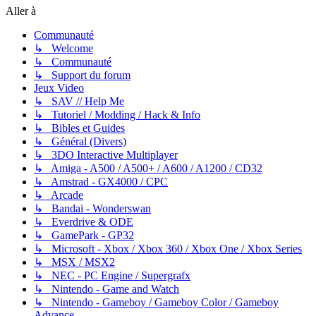
Aller à
Communauté
↳ Welcome
↳ Communauté
↳ Support du forum
Jeux Video
↳ SAV // Help Me
↳ Tutoriel / Modding / Hack & Info
↳ Bibles et Guides
↳ Général (Divers)
↳ 3DO Interactive Multiplayer
↳ Amiga - A500 / A500+ / A600 / A1200 / CD32
↳ Amstrad - GX4000 / CPC
↳ Arcade
↳ Bandai - Wonderswan
↳ Everdrive & ODE
↳ GamePark - GP32
↳ Microsoft - Xbox / Xbox 360 / Xbox One / Xbox Series
↳ MSX / MSX2
↳ NEC - PC Engine / Supergrafx
↳ Nintendo - Game and Watch
↳ Nintendo - Gameboy / Gameboy Color / Gameboy
Advance