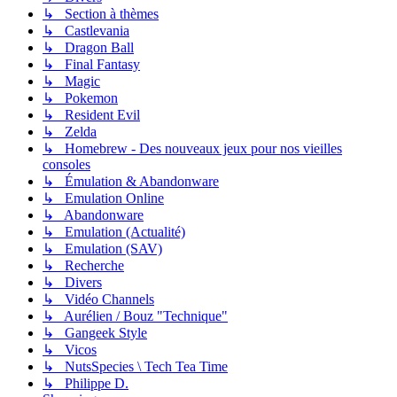
↳ Section à thèmes
↳ Castlevania
↳ Dragon Ball
↳ Final Fantasy
↳ Magic
↳ Pokemon
↳ Resident Evil
↳ Zelda
↳ Homebrew - Des nouveaux jeux pour nos vieilles
consoles
↳ Émulation & Abandonware
↳ Emulation Online
↳ Abandonware
↳ Emulation (Actualité)
↳ Emulation (SAV)
↳ Recherche
↳ Divers
↳ Vidéo Channels
↳ Aurélien / Bouz "Technique"
↳ Gangeek Style
↳ Vicos
↳ NutsSpecies \ Tech Tea Time
↳ Philippe D.