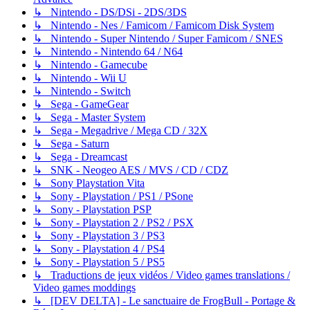
↳ Nintendo - DS/DSi - 2DS/3DS
↳ Nintendo - Nes / Famicom / Famicom Disk System
↳ Nintendo - Super Nintendo / Super Famicom / SNES
↳ Nintendo - Nintendo 64 / N64
↳ Nintendo - Gamecube
↳ Nintendo - Wii U
↳ Nintendo - Switch
↳ Sega - GameGear
↳ Sega - Master System
↳ Sega - Megadrive / Mega CD / 32X
↳ Sega - Saturn
↳ Sega - Dreamcast
↳ SNK - Neogeo AES / MVS / CD / CDZ
↳ Sony Playstation Vita
↳ Sony - Playstation / PS1 / PSone
↳ Sony - Playstation PSP
↳ Sony - Playstation 2 / PS2 / PSX
↳ Sony - Playstation 3 / PS3
↳ Sony - Playstation 4 / PS4
↳ Sony - Playstation 5 / PS5
↳ Traductions de jeux vidéos / Video games translations /
Video games moddings
↳ [DEV DELTA] - Le sanctuaire de FrogBull - Portage &