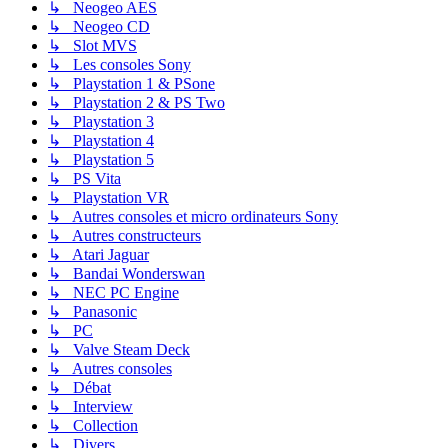
↳ Neogeo AES
↳ Neogeo CD
↳ Slot MVS
↳ Les consoles Sony
↳ Playstation 1 & PSone
↳ Playstation 2 & PS Two
↳ Playstation 3
↳ Playstation 4
↳ Playstation 5
↳ PS Vita
↳ Playstation VR
↳ Autres consoles et micro ordinateurs Sony
↳ Autres constructeurs
↳ Atari Jaguar
↳ Bandai Wonderswan
↳ NEC PC Engine
↳ Panasonic
↳ PC
↳ Valve Steam Deck
↳ Autres consoles
↳ Débat
↳ Interview
↳ Collection
↳ Divers