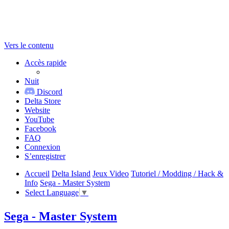
Vers le contenu
Accès rapide
Nuit
Discord
Delta Store
Website
YouTube
Facebook
FAQ
Connexion
S’enregistrer
Accueil
Delta Island
Jeux Video
Tutoriel / Modding / Hack &
Info
Sega - Master System
Select Language
▼
Sega - Master System