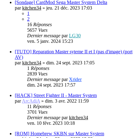
[Sondage] CardMod Sega Master System Delta
par
kitchen34
»
jeu. 21 déc. 2023 17:03
1
2
16
Réponses
5657
Vues
Dernier message
par
LG30
ven. 5 janv. 2024 15:23
[TUTO] Reparation Master syteme II et I (pas d'image) (port
AV)
par
kitchen34
»
dim. 24 sept. 2023 17:05
1
Réponses
2839
Vues
Dernier message
par
Xrider
dim. 24 sept. 2023 17:57
[HACK] Street Fighter II - Master System
par
ArcAdiA
»
dim. 3 avr. 2022 11:59
11
Réponses
3701
Vues
Dernier message
par
kitchen34
ven. 10 févr. 2023 10:18
[ROM] Homebrew SKBN sur Master System