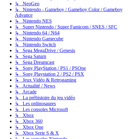
↳ NeoGeo
↳ Nintendo - Gameboy / Gameboy Color / Gameboy
Advance
↳ Nintendo NES
↳ Super Nintendo / Super Famicom / SNES / SFC
↳ Nintendo 64 / N64
↳ Nintendo Gamecube
↳ Nintendo Switch
↳ Sega MegaDrive / Genesis
↳ Sega Saturn
↳ Sega Dreamcast
↳ Sony PlayStation / PS1 / PSOne
↳ Sony Playstation 2 / PS2 / PSX
↳ Jeux Vidéo & Retrogaming
↳ Actualité / News
↳ Arcade
↳ La préhistoire du jeu vidéo
↳ Les ordinosaures
↳ Les consoles Microsoft
↳ Xbox
↳ Xbox 360
↳ Xbox One
↳ Xbox Serie S & X
↳ Les consoles Nintendo