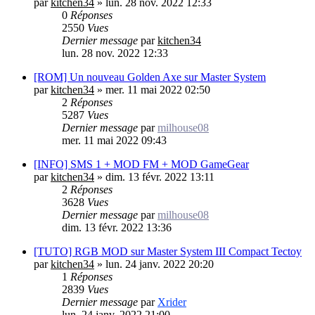
par
kitchen34
»
lun. 28 nov. 2022 12:33
0
Réponses
2550
Vues
Dernier message
par
kitchen34
lun. 28 nov. 2022 12:33
[ROM] Un nouveau Golden Axe sur Master System
par
kitchen34
»
mer. 11 mai 2022 02:50
2
Réponses
5287
Vues
Dernier message
par
milhouse08
mer. 11 mai 2022 09:43
[INFO] SMS 1 + MOD FM + MOD GameGear
par
kitchen34
»
dim. 13 févr. 2022 13:11
2
Réponses
3628
Vues
Dernier message
par
milhouse08
dim. 13 févr. 2022 13:36
[TUTO] RGB MOD sur Master System III Compact Tectoy
par
kitchen34
»
lun. 24 janv. 2022 20:20
1
Réponses
2839
Vues
Dernier message
par
Xrider
lun. 24 janv. 2022 21:00