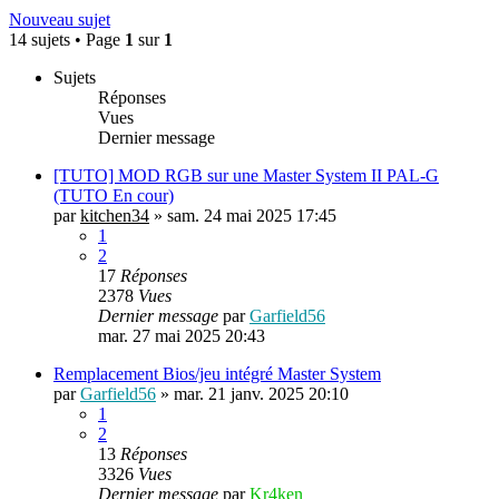
Nouveau sujet
14 sujets • Page
1
sur
1
Sujets
Réponses
Vues
Dernier message
[TUTO] MOD RGB sur une Master System II PAL-G
(TUTO En cour)
par
kitchen34
»
sam. 24 mai 2025 17:45
1
2
17
Réponses
2378
Vues
Dernier message
par
Garfield56
mar. 27 mai 2025 20:43
Remplacement Bios/jeu intégré Master System
par
Garfield56
»
mar. 21 janv. 2025 20:10
1
2
13
Réponses
3326
Vues
Dernier message
par
Kr4ken