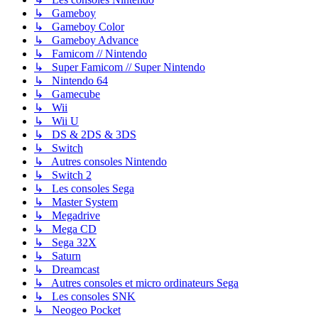
↳ Gameboy
↳ Gameboy Color
↳ Gameboy Advance
↳ Famicom // Nintendo
↳ Super Famicom // Super Nintendo
↳ Nintendo 64
↳ Gamecube
↳ Wii
↳ Wii U
↳ DS & 2DS & 3DS
↳ Switch
↳ Autres consoles Nintendo
↳ Switch 2
↳ Les consoles Sega
↳ Master System
↳ Megadrive
↳ Mega CD
↳ Sega 32X
↳ Saturn
↳ Dreamcast
↳ Autres consoles et micro ordinateurs Sega
↳ Les consoles SNK
↳ Neogeo Pocket