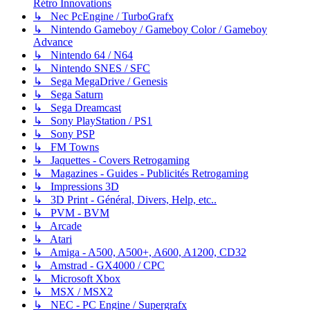
Rétro Innovations
↳ Nec PcEngine / TurboGrafx
↳ Nintendo Gameboy / Gameboy Color / Gameboy
Advance
↳ Nintendo 64 / N64
↳ Nintendo SNES / SFC
↳ Sega MegaDrive / Genesis
↳ Sega Saturn
↳ Sega Dreamcast
↳ Sony PlayStation / PS1
↳ Sony PSP
↳ FM Towns
↳ Jaquettes - Covers Retrogaming
↳ Magazines - Guides - Publicités Retrogaming
↳ Impressions 3D
↳ 3D Print - Général, Divers, Help, etc..
↳ PVM - BVM
↳ Arcade
↳ Atari
↳ Amiga - A500, A500+, A600, A1200, CD32
↳ Amstrad - GX4000 / CPC
↳ Microsoft Xbox
↳ MSX / MSX2
↳ NEC - PC Engine / Supergrafx