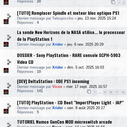
Réponses :
20
1
2
[TUTO] Remplacer Spindle et moteur bloc optique PS1
Dernier message par
Tatsupicchu
«
jeu. 13 nov. 2025 15:24
Réponses :
4
La sonde New Horizons de la NASA utilise... le processeur
de la PlayStation 1
Dernier message par
Xrider
«
jeu. 6 nov. 2025 20:29
DOSSIER - Sony PlayStation - RARE console SCPH-5903
Video CD
Dernier message par
Xrider
«
dim. 5 oct. 2025 16:03
Réponses :
10
[DEV] DeltaStation : ODE PS1 incoming
Dernier message par
Vicos
«
mer. 17 sept. 2025 16:57
Réponses :
141
1
9
10
11
12
…
[TUTO] PlayStation - CD Boot "ImportPlayer Light - JAP"
Dernier message par
Xrider
«
ven. 8 août 2025 20:17
Réponses :
5
TUTORIEL Namco GunCon MOD microswitch arcade