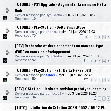
TUTORIEL - PS1 Upgrade - Augmenter la mémoire PS1 à
8mb
Dernier message par
Ryo Saeba
«
lun. 6 juil. 2026 20:36
Réponses :
10
TUTORIEL - PlayStation - Delta SmartWave
Dernier message par
chonkal
«
dim. 21 juin 2026 17:03
Réponses :
75
1
4
5
6
7
…
[DEV] Recherche et développement : un nouveau type
d’ODE en cours de développement
Dernier message par
Ryo Saeba
«
dim. 21 juin 2026 14:01
Réponses :
52
1
2
3
4
5
TUTORIEL - PlayStation PS1 : Delta PSNee QSB
Dernier message par
Xrider
«
mar. 16 juin 2026 22:43
Réponses :
50
1
2
3
4
5
[DEV] X-Station : Hardware revision prototype incoming
Dernier message par
denisco01
«
mer. 3 juin 2026 16:23
Réponses :
34
1
2
3
[TUTO] Installation du Xstation SCPH-5502 / 5552 PU-