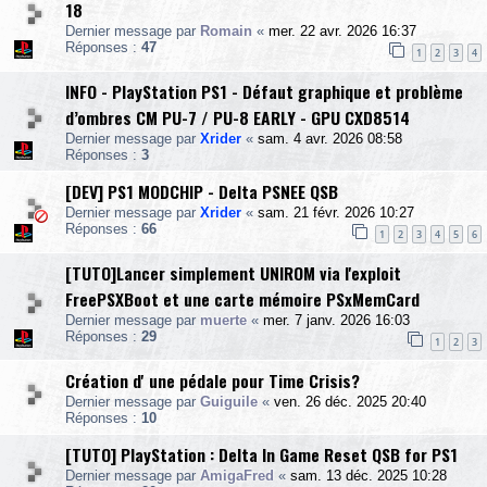
18
Dernier message par
Romain
«
mer. 22 avr. 2026 16:37
Réponses :
47
1
2
3
4
INFO - PlayStation PS1 - Défaut graphique et problème
d’ombres CM PU-7 / PU-8 EARLY - GPU CXD8514
Dernier message par
Xrider
«
sam. 4 avr. 2026 08:58
Réponses :
3
[DEV] PS1 MODCHIP - Delta PSNEE QSB
Dernier message par
Xrider
«
sam. 21 févr. 2026 10:27
Réponses :
66
1
2
3
4
5
6
[TUTO]Lancer simplement UNIROM via l'exploit
FreePSXBoot et une carte mémoire PSxMemCard
Dernier message par
muerte
«
mer. 7 janv. 2026 16:03
Réponses :
29
1
2
3
Création d' une pédale pour Time Crisis?
Dernier message par
Guiguile
«
ven. 26 déc. 2025 20:40
Réponses :
10
[TUTO] PlayStation : Delta In Game Reset QSB for PS1
Dernier message par
AmigaFred
«
sam. 13 déc. 2025 10:28