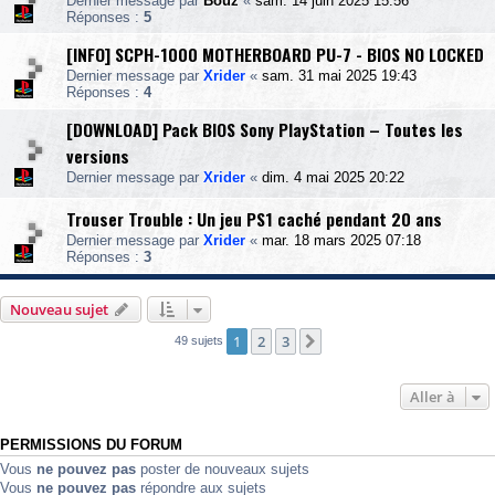
Dernier message par
Bouz
«
sam. 14 juin 2025 15:56
Réponses :
5
[INFO] SCPH-1000 MOTHERBOARD PU-7 - BIOS NO LOCKED
Dernier message par
Xrider
«
sam. 31 mai 2025 19:43
Réponses :
4
[DOWNLOAD] Pack BIOS Sony PlayStation – Toutes les
versions
Dernier message par
Xrider
«
dim. 4 mai 2025 20:22
Trouser Trouble : Un jeu PS1 caché pendant 20 ans
Dernier message par
Xrider
«
mar. 18 mars 2025 07:18
Réponses :
3
Nouveau sujet
1
2
3
Suivante
49 sujets
Aller à
PERMISSIONS DU FORUM
Vous
ne pouvez pas
poster de nouveaux sujets
Vous
ne pouvez pas
répondre aux sujets