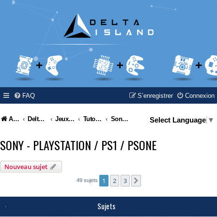
FAQ
S’enregistrer
Connexion
Accueil
Delta Island
Jeux Video
Tutoriel / Modding / Hack & Info
Sony - Playstation / PS1 / PSone
Select Language
▼
SONY - PLAYSTATION / PS1 / PSONE
Nouveau sujet
1
2
3
Suivante
49 sujets
Sujets