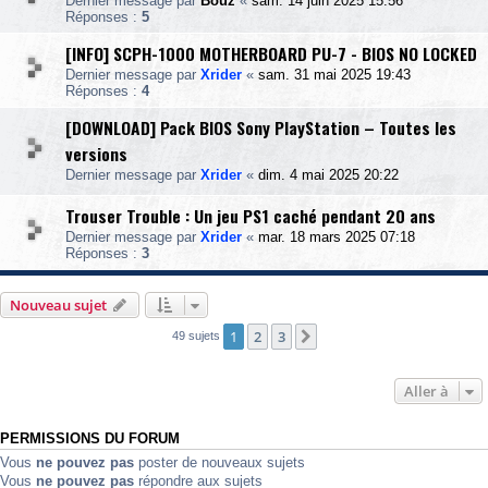
Dernier message par
Bouz
«
sam. 14 juin 2025 15:56
Réponses :
5
[INFO] SCPH-1000 MOTHERBOARD PU-7 - BIOS NO LOCKED
Dernier message par
Xrider
«
sam. 31 mai 2025 19:43
Réponses :
4
[DOWNLOAD] Pack BIOS Sony PlayStation – Toutes les
versions
Dernier message par
Xrider
«
dim. 4 mai 2025 20:22
Trouser Trouble : Un jeu PS1 caché pendant 20 ans
Dernier message par
Xrider
«
mar. 18 mars 2025 07:18
Réponses :
3
Nouveau sujet
1
2
3
Suivante
49 sujets
Aller à
PERMISSIONS DU FORUM
Vous
ne pouvez pas
poster de nouveaux sujets
Vous
ne pouvez pas
répondre aux sujets