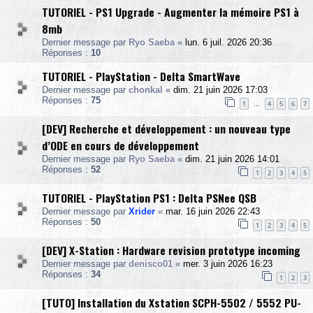
TUTORIEL - PS1 Upgrade - Augmenter la mémoire PS1 à
8mb
Dernier message par
Ryo Saeba
«
lun. 6 juil. 2026 20:36
Réponses :
10
TUTORIEL - PlayStation - Delta SmartWave
Dernier message par
chonkal
«
dim. 21 juin 2026 17:03
Réponses :
75
1
4
5
6
7
…
[DEV] Recherche et développement : un nouveau type
d’ODE en cours de développement
Dernier message par
Ryo Saeba
«
dim. 21 juin 2026 14:01
Réponses :
52
1
2
3
4
5
TUTORIEL - PlayStation PS1 : Delta PSNee QSB
Dernier message par
Xrider
«
mar. 16 juin 2026 22:43
Réponses :
50
1
2
3
4
5
[DEV] X-Station : Hardware revision prototype incoming
Dernier message par
denisco01
«
mer. 3 juin 2026 16:23
Réponses :
34
1
2
3
[TUTO] Installation du Xstation SCPH-5502 / 5552 PU-