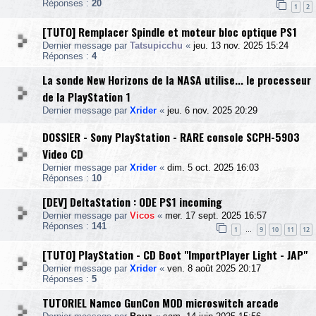
Réponses :
20
1
2
[TUTO] Remplacer Spindle et moteur bloc optique PS1
Dernier message par
Tatsupicchu
«
jeu. 13 nov. 2025 15:24
Réponses :
4
La sonde New Horizons de la NASA utilise... le processeur
de la PlayStation 1
Dernier message par
Xrider
«
jeu. 6 nov. 2025 20:29
DOSSIER - Sony PlayStation - RARE console SCPH-5903
Video CD
Dernier message par
Xrider
«
dim. 5 oct. 2025 16:03
Réponses :
10
[DEV] DeltaStation : ODE PS1 incoming
Dernier message par
Vicos
«
mer. 17 sept. 2025 16:57
Réponses :
141
1
9
10
11
12
…
[TUTO] PlayStation - CD Boot "ImportPlayer Light - JAP"
Dernier message par
Xrider
«
ven. 8 août 2025 20:17
Réponses :
5
TUTORIEL Namco GunCon MOD microswitch arcade