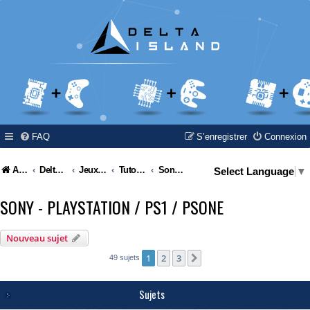
FAQ
S’enregistrer
Connexion
Accueil
Delta Island
Jeux Video
Tutoriel / Modding / Hack & Info
Sony - Playstation / PS1 / PSone
Select Language
▼
SONY - PLAYSTATION / PS1 / PSONE
Nouveau sujet
1
2
3
Suivante
49 sujets
Sujets