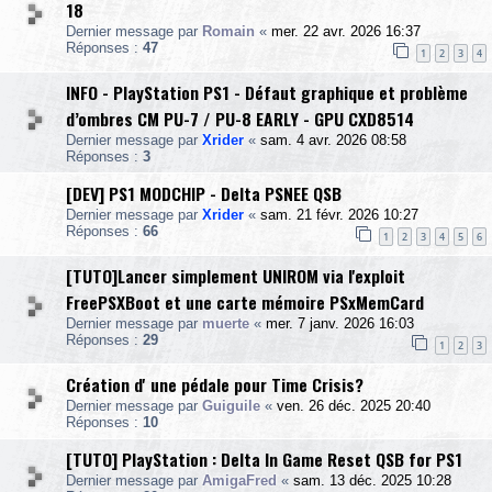
18
Dernier message par
Romain
«
mer. 22 avr. 2026 16:37
Réponses :
47
1
2
3
4
INFO - PlayStation PS1 - Défaut graphique et problème
d’ombres CM PU-7 / PU-8 EARLY - GPU CXD8514
Dernier message par
Xrider
«
sam. 4 avr. 2026 08:58
Réponses :
3
[DEV] PS1 MODCHIP - Delta PSNEE QSB
Dernier message par
Xrider
«
sam. 21 févr. 2026 10:27
Réponses :
66
1
2
3
4
5
6
[TUTO]Lancer simplement UNIROM via l'exploit
FreePSXBoot et une carte mémoire PSxMemCard
Dernier message par
muerte
«
mer. 7 janv. 2026 16:03
Réponses :
29
1
2
3
Création d' une pédale pour Time Crisis?
Dernier message par
Guiguile
«
ven. 26 déc. 2025 20:40
Réponses :
10
[TUTO] PlayStation : Delta In Game Reset QSB for PS1
Dernier message par
AmigaFred
«
sam. 13 déc. 2025 10:28