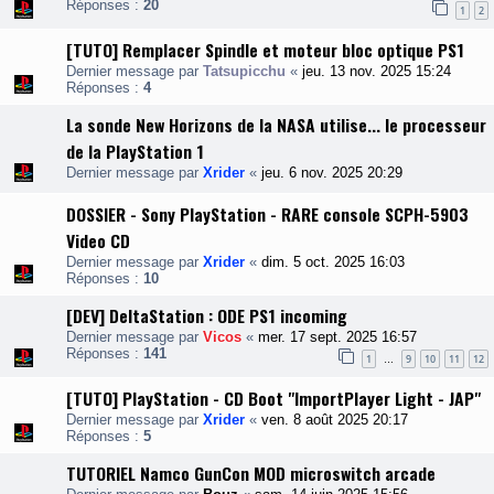
Réponses :
20
1
2
[TUTO] Remplacer Spindle et moteur bloc optique PS1
Dernier message par
Tatsupicchu
«
jeu. 13 nov. 2025 15:24
Réponses :
4
La sonde New Horizons de la NASA utilise... le processeur
de la PlayStation 1
Dernier message par
Xrider
«
jeu. 6 nov. 2025 20:29
DOSSIER - Sony PlayStation - RARE console SCPH-5903
Video CD
Dernier message par
Xrider
«
dim. 5 oct. 2025 16:03
Réponses :
10
[DEV] DeltaStation : ODE PS1 incoming
Dernier message par
Vicos
«
mer. 17 sept. 2025 16:57
Réponses :
141
1
9
10
11
12
…
[TUTO] PlayStation - CD Boot "ImportPlayer Light - JAP"
Dernier message par
Xrider
«
ven. 8 août 2025 20:17
Réponses :
5
TUTORIEL Namco GunCon MOD microswitch arcade