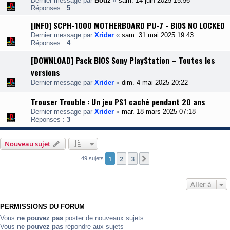
Dernier message par
Bouz
«
sam. 14 juin 2025 15:56
Réponses :
5
[INFO] SCPH-1000 MOTHERBOARD PU-7 - BIOS NO LOCKED
Dernier message par
Xrider
«
sam. 31 mai 2025 19:43
Réponses :
4
[DOWNLOAD] Pack BIOS Sony PlayStation – Toutes les
versions
Dernier message par
Xrider
«
dim. 4 mai 2025 20:22
Trouser Trouble : Un jeu PS1 caché pendant 20 ans
Dernier message par
Xrider
«
mar. 18 mars 2025 07:18
Réponses :
3
Nouveau sujet
1
2
3
Suivante
49 sujets
Aller à
PERMISSIONS DU FORUM
Vous
ne pouvez pas
poster de nouveaux sujets
Vous
ne pouvez pas
répondre aux sujets