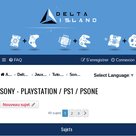
FAQ
S’enregistrer
Connexion
Accueil
Delta Island
Jeux Video
Tutoriel / Modding / Hack & Info
Sony - Playstation / PS1 / PSone
Select Language
▼
SONY - PLAYSTATION / PS1 / PSONE
Nouveau sujet
1
2
3
Suivante
49 sujets
Sujets