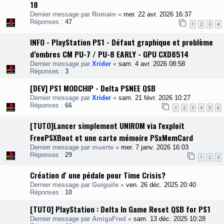
18
Dernier message par
Romain
«
mer. 22 avr. 2026 16:37
Réponses :
47
1
2
3
4
INFO - PlayStation PS1 - Défaut graphique et problème
d’ombres CM PU-7 / PU-8 EARLY - GPU CXD8514
Dernier message par
Xrider
«
sam. 4 avr. 2026 08:58
Réponses :
3
[DEV] PS1 MODCHIP - Delta PSNEE QSB
Dernier message par
Xrider
«
sam. 21 févr. 2026 10:27
Réponses :
66
1
2
3
4
5
6
[TUTO]Lancer simplement UNIROM via l'exploit
FreePSXBoot et une carte mémoire PSxMemCard
Dernier message par
muerte
«
mer. 7 janv. 2026 16:03
Réponses :
29
1
2
3
Création d' une pédale pour Time Crisis?
Dernier message par
Guiguile
«
ven. 26 déc. 2025 20:40
Réponses :
10
[TUTO] PlayStation : Delta In Game Reset QSB for PS1
Dernier message par
AmigaFred
«
sam. 13 déc. 2025 10:28