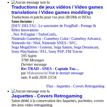
Traductions de jeux vidéos / Video games
translations / Video games moddings
Traductions et patchs pour vos jeux (ROMs et ISOs)
Sous-forums :
[DEV DELTA] - Le sanctuaire de FrogBull - Portage &
Rétro Innovations
,
Nec PcEngine / TurboGrafx
,
Nintendo Gameboy / Gameboy Color / Gameboy Advance
,
Nintendo 64 / N64
,
Nintendo SNES / SFC
,
Sega MegaDrive / Genesis
,
Sega Saturn
,
Sega Dreamcast
,
Sony PlayStation / PS1
,
Sony PSP
,
FM Towns
195
Sujets
3789
Messages
Dernier message
Re: TRAD - SNES - Captain Tsu…
par
Makunouchi
Voir le dernier message
sam. 8 août 2026 23:54
Flux - Jaquettes - Covers Retrogaming
Jaquettes - Covers Retrogaming
Salon dédié à la conservation des Jaquettes, pochettes, covers
des jeux video retrogaming