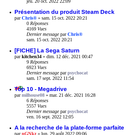
jeu. 20 oct. 2022 22:09
Présentation du produit Steam Deck
par
Chris®
»
sam. 15 oct. 2022 20:21
0
Réponses
4169
Vues
Dernier message
par
Chris®
sam. 15 oct. 2022 20:21
[FICHE] La Sega Saturn
par
kitchen34
»
dim. 12 déc. 2021 00:47
9
Réponses
6923
Vues
Dernier message
par
psychocat
sam. 17 sept. 2022 11:54
Top 10 - Megadrive
par
milhouse08
»
mar. 21 déc. 2021 16:28
6
Réponses
5557
Vues
Dernier message
par
psychocat
ven. 16 sept. 2022 12:05
A la recherche de la plate-forme parfaite
par
nGNkz
»
lun. 29 août 2022 09:06