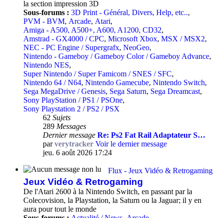
la section impression 3D
Sous-forums :
3D Print - Général, Divers, Help, etc..
,
PVM - BVM
,
Arcade
,
Atari
,
Amiga - A500, A500+, A600, A1200, CD32
,
Amstrad - GX4000 / CPC
,
Microsoft Xbox
,
MSX / MSX2
,
NEC - PC Engine / Supergrafx
,
NeoGeo
,
Nintendo - Gameboy / Gameboy Color / Gameboy Advance
,
Nintendo NES
,
Super Nintendo / Super Famicom / SNES / SFC
,
Nintendo 64 / N64
,
Nintendo Gamecube
,
Nintendo Switch
,
Sega MegaDrive / Genesis
,
Sega Saturn
,
Sega Dreamcast
,
Sony PlayStation / PS1 / PSOne
,
Sony Playstation 2 / PS2 / PSX
62
Sujets
289
Messages
Dernier message
Re: Ps2 Fat Rail Adaptateur S…
par
verytracker
Voir le dernier message
jeu. 6 août 2026 17:24
Flux - Jeux Vidéo & Retrogaming
Jeux Vidéo & Retrogaming
De l'Atari 2600 à la Nintendo Switch, en passant par la
Colecovision, la Playstation, la Saturn ou la Jaguar; il y en
aura pour tout le monde
Sous-forums :
Actualité / News
,
Arcade
,