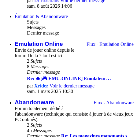
par
Dc103chaos
Voir le dernier message
sam. 8 août 2026 14:06
Émulation & Abandonware
Sujets
Messages
Dernier message
Emulation Online
Flux - Emulation Online
Envie de jouer online depuis le
forum Delta ? tout est ici
2
Sujets
8
Messages
Dernier message
Re: 🔥[🎮 EMU-ONLINE] Emulateur…
par
Xrider
Voir le dernier message
sam. 1 mars 2025 10:30
Abandonware
Flux - Abandonware
Forum totalement dédié à
l'abandonware (technique qui consiste à jouer à de vieux jeux
PC oubliés).
2
Sujets
45
Messages
Dernier message
Re: Les magazines manquants s…