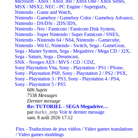
Microsoft - Xbox / Xbox 360 / Xbox One / Xbox Series
,
MSX / MSX2
,
NEC - PC Engine / Supergrafx
,
Nintendo - Game and Watch
,
Nintendo - Gameboy / Gameboy Color / Gameboy Advance
,
Nintendo - DS/DSi - 2DS/3DS
,
Nintendo - Nes / Famicom / Famicom Disk System
,
Nintendo - Super Nintendo / Super Famicom / SNES
,
Nintendo - Nintendo 64 / N64
,
Nintendo - Gamecube
,
Nintendo - Wii U
,
Nintendo - Switch
,
Sega - GameGear
,
Sega - Master System
,
Sega - Megadrive / Mega CD / 32X
,
Sega - Saturn
,
Sega - Dreamcast
,
SNK - Neogeo AES / MVS / CD / CDZ
,
Sony Playstation Vita
,
Sony - Playstation / PS1 / PSone
,
Sony - Playstation PSP
,
Sony - Playstation 2 / PS2 / PSX
,
Sony - Playstation 3 / PS3
,
Sony - Playstation 4 / PS4
,
Sony - Playstation 5 / PS5
606
Sujets
7538
Messages
Dernier message
Re: TUTORIEL - SEGA Megadrive…
par
darky_mtp
Voir le dernier message
sam. 8 août 2026 17:12
Flux - Traductions de jeux vidéos / Video games translations
/ Video games moddings