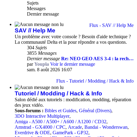
Sujets
Messages
Dernier message
Flux - SAV // Help Me
SAV // Help Me
Un problème avec votre console ? Besoin d'aide technique ?
La communauté Delta et la pour répondre a vos questions.
304
Sujets
3855
Messages
Dernier message
Re: NEO GEO AES 3-4 : la rech…
par
Youpla
Voir le dernier message
sam. 8 août 2026 16:07
Flux - Tutoriel / Modding / Hack & Info
Tutoriel / Modding / Hack & Info
Salon dédié aux tutoriels : modification, modding, réparation
des jeux vidéo.
Sous-forums :
Bibles et Guides
,
Général (Divers)
,
3DO Interactive Multiplayer
,
Amiga - A500 / A500+ / A600 / A1200 / CD32
,
Amstrad - GX4000 / CPC
,
Arcade
,
Bandai - Wonderswan
,
Everdrive & ODE
,
GamePark - GP32
,