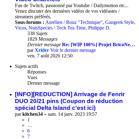
Fan de Twitch, passionné par Youtube / Dailymotion etc...
Venez discuter des dernières vidéos de vos vidéastes /
streamers préférés.
Sous-forums :
Aurélien / Bouz "Technique"
,
Gangeek Style
,
Vicos
,
NutsSpecies \ Tech Tea Time
,
Philippe D.
338
Sujets
1829
Messages
Dernier message
Re: [WIP 100%] Projet BricoNe…
par
Xrider
Voir le dernier message
ven. 7 août 2026 12:50
Sujets actifs
Réponses
Vues
Dernier message
[INFO][REDUCTION] Arrivage de Fenrir
DUO 20/21 pins (Coupon de réduction
spécial Delta Island c'est ici)
par
kitchen34
»
sam. 14 janv. 2023 19:57
1
…
6
7