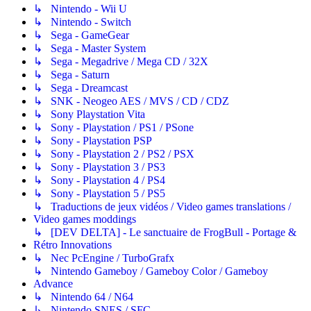
↳ Nintendo - Wii U
↳ Nintendo - Switch
↳ Sega - GameGear
↳ Sega - Master System
↳ Sega - Megadrive / Mega CD / 32X
↳ Sega - Saturn
↳ Sega - Dreamcast
↳ SNK - Neogeo AES / MVS / CD / CDZ
↳ Sony Playstation Vita
↳ Sony - Playstation / PS1 / PSone
↳ Sony - Playstation PSP
↳ Sony - Playstation 2 / PS2 / PSX
↳ Sony - Playstation 3 / PS3
↳ Sony - Playstation 4 / PS4
↳ Sony - Playstation 5 / PS5
↳ Traductions de jeux vidéos / Video games translations /
Video games moddings
↳ [DEV DELTA] - Le sanctuaire de FrogBull - Portage &
Rétro Innovations
↳ Nec PcEngine / TurboGrafx
↳ Nintendo Gameboy / Gameboy Color / Gameboy
Advance
↳ Nintendo 64 / N64
↳ Nintendo SNES / SFC