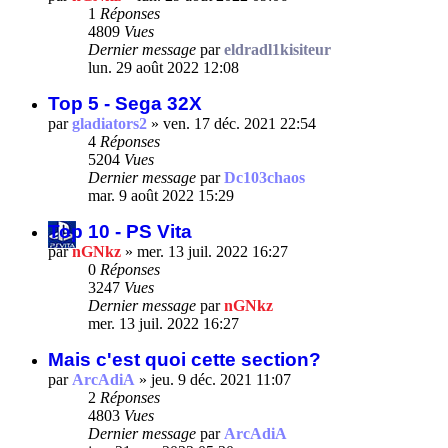
1
Réponses
4809
Vues
Dernier message
par
eldradl1kisiteur
lun. 29 août 2022 12:08
Top 5 - Sega 32X
par
gladiators2
»
ven. 17 déc. 2021 22:54
4
Réponses
5204
Vues
Dernier message
par
Dc103chaos
mar. 9 août 2022 15:29
Top 10 - PS Vita
par
nGNkz
»
mer. 13 juil. 2022 16:27
0
Réponses
3247
Vues
Dernier message
par
nGNkz
mer. 13 juil. 2022 16:27
Mais c'est quoi cette section?
par
ArcAdiA
»
jeu. 9 déc. 2021 11:07
2
Réponses
4803
Vues
Dernier message
par
ArcAdiA