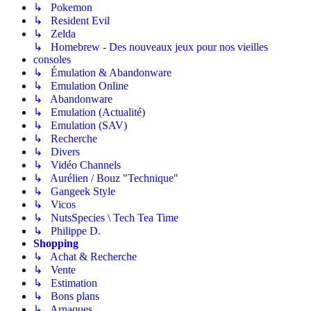
↳ Pokemon
↳ Resident Evil
↳ Zelda
↳ Homebrew - Des nouveaux jeux pour nos vieilles
consoles
↳ Émulation & Abandonware
↳ Emulation Online
↳ Abandonware
↳ Emulation (Actualité)
↳ Emulation (SAV)
↳ Recherche
↳ Divers
↳ Vidéo Channels
↳ Aurélien / Bouz "Technique"
↳ Gangeek Style
↳ Vicos
↳ NutsSpecies \ Tech Tea Time
↳ Philippe D.
Shopping
↳ Achat & Recherche
↳ Vente
↳ Estimation
↳ Bons plans
↳ Arnaques