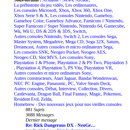
La préhistoire du jeu vidéo
,
Les ordinosaures
,
Les consoles Microsoft
,
Xbox
,
Xbox 360
,
Xbox One
,
Xbox Serie S & X
,
Les consoles Nintendo
,
Gameboy
,
Gameboy Color
,
Gameboy Advance
,
Famicom // Nintendo
,
Super Famicom // Super Nintendo
,
Nintendo 64
,
Gamecube
,
Wii
,
Wii U
,
DS & 2DS & 3DS
,
Switch
,
Autres consoles Nintendo
,
Switch 2
,
Les consoles Sega
,
Master System
,
Megadrive
,
Mega CD
,
Sega 32X
,
Saturn
,
Dreamcast
,
Autres consoles et micro ordinateurs Sega
,
Les consoles SNK
,
Neogeo Pocket
,
Neogeo AES
,
Neogeo CD
,
Slot MVS
,
Les consoles Sony
,
Playstation 1 & PSone
,
Playstation 2 & PS Two
,
Playstation 3
,
Playstation 4
,
Playstation 5
,
PS Vita
,
Playstation VR
,
Autres consoles et micro ordinateurs Sony
,
Autres constructeurs
,
Atari Jaguar
,
Bandai Wonderswan
,
NEC PC Engine
,
Panasonic
,
PC
,
Valve Steam Deck
,
Autres consoles
,
Débat
,
Interview
,
Collection
,
Divers
,
Castlevania
,
Dragon Ball
,
Final Fantasy
,
Magic
,
Pokemon
,
Resident Evil
,
Zelda
,
Homebrew - Des nouveaux jeux pour nos vieilles consoles
881
Sujets
3688
Messages
Dernier message
Re: Rick Dangerous DX - NeoGe…