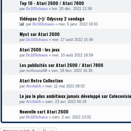
Top 10 - Atari 2600 / Atari 7800
par
Dc103chaos
»
lun. 20 déc. 2021 21:58
Vidéopac (+)/ Odyssey 2 sondage
par
Dc103chaos
»
mer. 5 janv. 2022 10:01
Myst sur Atari 2600
par
Dc103chaos
»
mer. 17 août 2022 15:49
Atari 2600 : les jeux
par
Dc103chaos
»
mer. 10 août 2022 18:59
Les publicités sur Atari 2600 / Atari 7800
par
milhouse08
»
ven. 18 févr. 2022 16:35
Atari Retro Collection
par
ArcAdiA
»
mer. 11 mai 2022 08:02
Le jeu le plus ambitieux jamais développé sur Colecovisi
par
ArcAdiA
»
sam. 23 avr. 2022 00:19
Nouvelle cart Atari 2600
par
Dc103chaos
»
sam. 2 avr. 2022 13:02