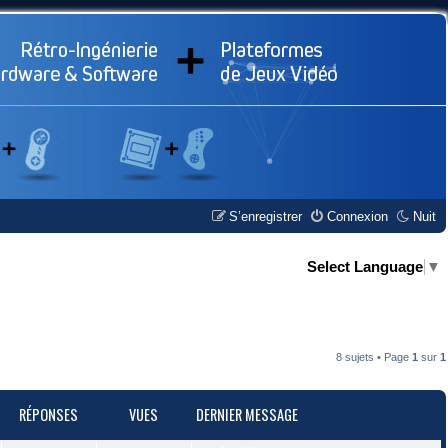
S’enregistrer
Connexion
Nuit
Select Language
▼
8 sujets • Page
1
sur
1
RÉPONSES
VUES
DERNIER MESSAGE