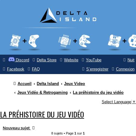
Discord
Delta Store
Website
YouTube
Nuit
Facebook
FAQ
S’enregistrer
Connexion
Accueil
Delta Island
Jeux Video
Jeux Vidéo & Retrogaming
La préhistoire du jeu vidéo
Select Language
▼
LA PRÉHISTOIRE DU JEU VIDÉO
Nouveau sujet
8 sujets • Page
1
sur
1