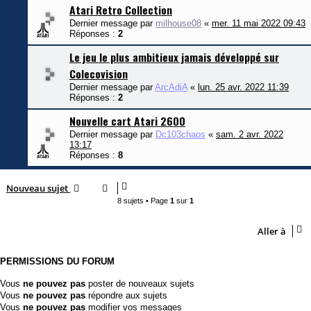
Atari Retro Collection
Dernier message par
milhouse08
«
mer. 11 mai 2022 09:43
Réponses :
2
Le jeu le plus ambitieux jamais développé sur
Colecovision
Dernier message par
ArcAdiA
«
lun. 25 avr. 2022 11:39
Réponses :
2
Nouvelle cart Atari 2600
Dernier message par
Dc103chaos
«
sam. 2 avr. 2022
13:17
Réponses :
8
Nouveau sujet
8 sujets • Page
1
sur
1
Aller à
PERMISSIONS DU FORUM
Vous
ne pouvez pas
poster de nouveaux sujets
Vous
ne pouvez pas
répondre aux sujets
Vous
ne pouvez pas
modifier vos messages