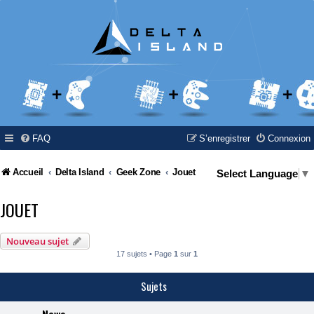
FAQ
S’enregistrer
Connexion
Accueil
Delta Island
Geek Zone
Jouet
Select Language
▼
JOUET
Nouveau sujet
17 sujets • Page
1
sur
1
Sujets