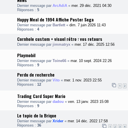
News
Dernier message par
ArcAdiA
«
mer. 29 déc. 2021 04:30
Réponses :
5
Happy Meal de 1994 Affiche Poster Sega
Dernier message par
Bartlett
«
dim. 7 juin 2026 11:43
Réponses :
4
Cornhole custom + visuel rétro : vos retours
Dernier message par
jimmatryx
«
mer. 17 déc. 2025 12:56
Playmobil
Dernier message par
Toine66
«
mar. 10 sept. 2024 22:26
Réponses :
9
Perdu de recherche
Dernier message par
Vito
«
mer. 1 nov. 2023 22:55
Réponses :
12
1
2
Trading Card Super Mario
Dernier message par
dadou
«
ven. 13 janv. 2023 15:08
Réponses :
9
Le topic de la Brique
Dernier message par
Xrider
«
mer. 14 déc. 2022 17:58
Réponses :
36
1
2
3
4