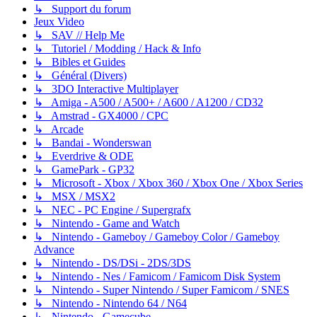
↳ Support du forum
Jeux Video
↳ SAV // Help Me
↳ Tutoriel / Modding / Hack & Info
↳ Bibles et Guides
↳ Général (Divers)
↳ 3DO Interactive Multiplayer
↳ Amiga - A500 / A500+ / A600 / A1200 / CD32
↳ Amstrad - GX4000 / CPC
↳ Arcade
↳ Bandai - Wonderswan
↳ Everdrive & ODE
↳ GamePark - GP32
↳ Microsoft - Xbox / Xbox 360 / Xbox One / Xbox Series
↳ MSX / MSX2
↳ NEC - PC Engine / Supergrafx
↳ Nintendo - Game and Watch
↳ Nintendo - Gameboy / Gameboy Color / Gameboy
Advance
↳ Nintendo - DS/DSi - 2DS/3DS
↳ Nintendo - Nes / Famicom / Famicom Disk System
↳ Nintendo - Super Nintendo / Super Famicom / SNES
↳ Nintendo - Nintendo 64 / N64
↳ Nintendo - Gamecube