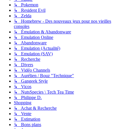
↳ Pokemon
↳ Resident Evil
↳ Zelda
↳ Homebrew - Des nouveaux jeux pour nos vieilles
consoles
↳ Émulation & Abandonware
↳ Emulation Online
↳ Abandonware
↳ Emulation (Actualité)
↳ Emulation (SAV)
↳ Recherche
↳ Divers
↳ Vidéo Channels
↳ Aurélien / Bouz "Technique"
↳ Gangeek Style
↳ Vicos
↳ NutsSpecies \ Tech Tea Time
↳ Philippe D.
Shopping
↳ Achat & Recherche
↳ Vente
↳ Estimation
↳ Bons plans