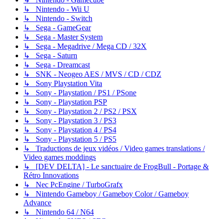
↳ Nintendo - Wii U
↳ Nintendo - Switch
↳ Sega - GameGear
↳ Sega - Master System
↳ Sega - Megadrive / Mega CD / 32X
↳ Sega - Saturn
↳ Sega - Dreamcast
↳ SNK - Neogeo AES / MVS / CD / CDZ
↳ Sony Playstation Vita
↳ Sony - Playstation / PS1 / PSone
↳ Sony - Playstation PSP
↳ Sony - Playstation 2 / PS2 / PSX
↳ Sony - Playstation 3 / PS3
↳ Sony - Playstation 4 / PS4
↳ Sony - Playstation 5 / PS5
↳ Traductions de jeux vidéos / Video games translations /
Video games moddings
↳ [DEV DELTA] - Le sanctuaire de FrogBull - Portage &
Rétro Innovations
↳ Nec PcEngine / TurboGrafx
↳ Nintendo Gameboy / Gameboy Color / Gameboy
Advance
↳ Nintendo 64 / N64