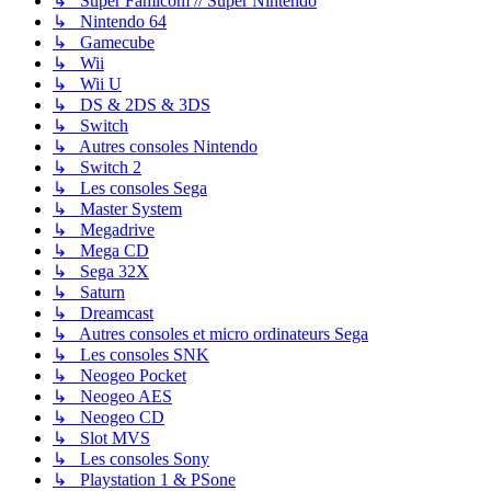
↳ Super Famicom // Super Nintendo
↳ Nintendo 64
↳ Gamecube
↳ Wii
↳ Wii U
↳ DS & 2DS & 3DS
↳ Switch
↳ Autres consoles Nintendo
↳ Switch 2
↳ Les consoles Sega
↳ Master System
↳ Megadrive
↳ Mega CD
↳ Sega 32X
↳ Saturn
↳ Dreamcast
↳ Autres consoles et micro ordinateurs Sega
↳ Les consoles SNK
↳ Neogeo Pocket
↳ Neogeo AES
↳ Neogeo CD
↳ Slot MVS
↳ Les consoles Sony
↳ Playstation 1 & PSone