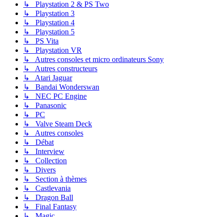
↳ Playstation 2 & PS Two
↳ Playstation 3
↳ Playstation 4
↳ Playstation 5
↳ PS Vita
↳ Playstation VR
↳ Autres consoles et micro ordinateurs Sony
↳ Autres constructeurs
↳ Atari Jaguar
↳ Bandai Wonderswan
↳ NEC PC Engine
↳ Panasonic
↳ PC
↳ Valve Steam Deck
↳ Autres consoles
↳ Débat
↳ Interview
↳ Collection
↳ Divers
↳ Section à thèmes
↳ Castlevania
↳ Dragon Ball
↳ Final Fantasy
↳ Magic