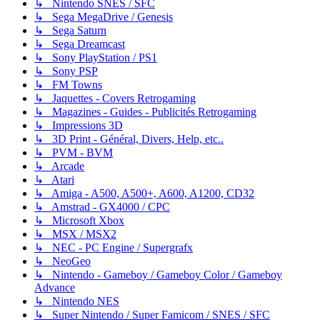
↳ Nintendo SNES / SFC
↳ Sega MegaDrive / Genesis
↳ Sega Saturn
↳ Sega Dreamcast
↳ Sony PlayStation / PS1
↳ Sony PSP
↳ FM Towns
↳ Jaquettes - Covers Retrogaming
↳ Magazines - Guides - Publicités Retrogaming
↳ Impressions 3D
↳ 3D Print - Général, Divers, Help, etc..
↳ PVM - BVM
↳ Arcade
↳ Atari
↳ Amiga - A500, A500+, A600, A1200, CD32
↳ Amstrad - GX4000 / CPC
↳ Microsoft Xbox
↳ MSX / MSX2
↳ NEC - PC Engine / Supergrafx
↳ NeoGeo
↳ Nintendo - Gameboy / Gameboy Color / Gameboy
Advance
↳ Nintendo NES
↳ Super Nintendo / Super Famicom / SNES / SFC