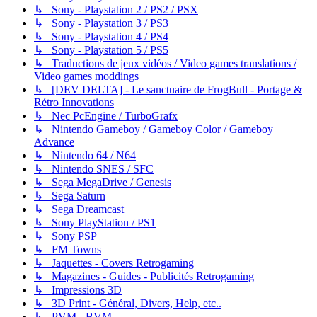
↳ Sony - Playstation 2 / PS2 / PSX
↳ Sony - Playstation 3 / PS3
↳ Sony - Playstation 4 / PS4
↳ Sony - Playstation 5 / PS5
↳ Traductions de jeux vidéos / Video games translations /
Video games moddings
↳ [DEV DELTA] - Le sanctuaire de FrogBull - Portage &
Rétro Innovations
↳ Nec PcEngine / TurboGrafx
↳ Nintendo Gameboy / Gameboy Color / Gameboy
Advance
↳ Nintendo 64 / N64
↳ Nintendo SNES / SFC
↳ Sega MegaDrive / Genesis
↳ Sega Saturn
↳ Sega Dreamcast
↳ Sony PlayStation / PS1
↳ Sony PSP
↳ FM Towns
↳ Jaquettes - Covers Retrogaming
↳ Magazines - Guides - Publicités Retrogaming
↳ Impressions 3D
↳ 3D Print - Général, Divers, Help, etc..
↳ PVM - BVM