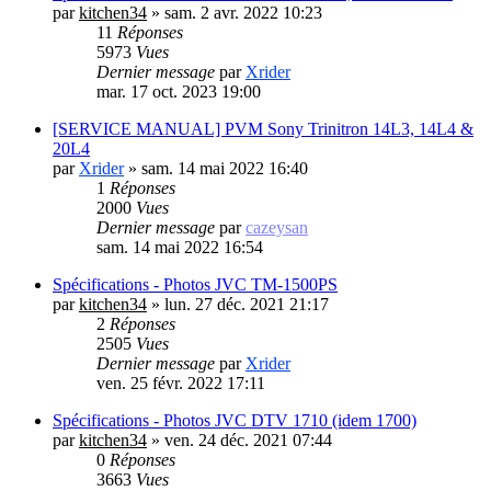
par
kitchen34
»
sam. 2 avr. 2022 10:23
11
Réponses
5973
Vues
Dernier message
par
Xrider
mar. 17 oct. 2023 19:00
[SERVICE MANUAL] PVM Sony Trinitron 14L3, 14L4 &
20L4
par
Xrider
»
sam. 14 mai 2022 16:40
1
Réponses
2000
Vues
Dernier message
par
cazeysan
sam. 14 mai 2022 16:54
Spécifications - Photos JVC TM-1500PS
par
kitchen34
»
lun. 27 déc. 2021 21:17
2
Réponses
2505
Vues
Dernier message
par
Xrider
ven. 25 févr. 2022 17:11
Spécifications - Photos JVC DTV 1710 (idem 1700)
par
kitchen34
»
ven. 24 déc. 2021 07:44
0
Réponses
3663
Vues