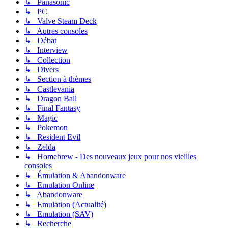
↳ Panasonic
↳ PC
↳ Valve Steam Deck
↳ Autres consoles
↳ Débat
↳ Interview
↳ Collection
↳ Divers
↳ Section à thèmes
↳ Castlevania
↳ Dragon Ball
↳ Final Fantasy
↳ Magic
↳ Pokemon
↳ Resident Evil
↳ Zelda
↳ Homebrew - Des nouveaux jeux pour nos vieilles
consoles
↳ Émulation & Abandonware
↳ Emulation Online
↳ Abandonware
↳ Emulation (Actualité)
↳ Emulation (SAV)
↳ Recherche