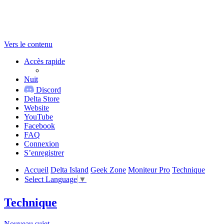
Vers le contenu
Accès rapide
Nuit
Discord
Delta Store
Website
YouTube
Facebook
FAQ
Connexion
S’enregistrer
Accueil
Delta Island
Geek Zone
Moniteur Pro
Technique
Select Language
▼
Technique
Nouveau sujet