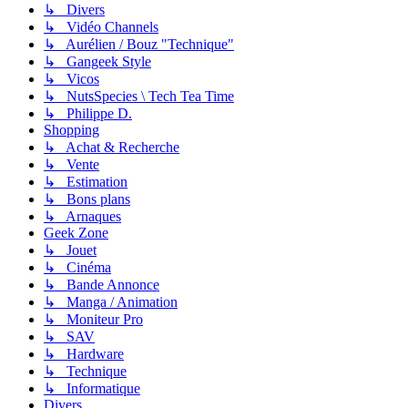
↳ Divers
↳ Vidéo Channels
↳ Aurélien / Bouz "Technique"
↳ Gangeek Style
↳ Vicos
↳ NutsSpecies \ Tech Tea Time
↳ Philippe D.
Shopping
↳ Achat & Recherche
↳ Vente
↳ Estimation
↳ Bons plans
↳ Arnaques
Geek Zone
↳ Jouet
↳ Cinéma
↳ Bande Annonce
↳ Manga / Animation
↳ Moniteur Pro
↳ SAV
↳ Hardware
↳ Technique
↳ Informatique
Divers