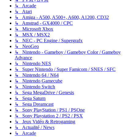
↳ Arcade
↳ Atari
↳ Amiga - A500, A500+, A600, A1200, CD32
↳ Amstrad - GX4000 / CPC
↳ Microsoft Xbox
↳ MSX / MSX2
↳ NEC - PC Engine / Supergrafx
↳ NeoGeo
↳ Nintendo - Gameboy / Gameboy Color / Gameboy
Advance
↳ Nintendo NES
↳ Super Nintendo / Super Famicom / SNES / SFC
↳ Nintendo 64 / N64
↳ Nintendo Gamecube
↳ Nintendo Switch
↳ Sega MegaDrive / Genesis
↳ Sega Saturn
↳ Sega Dreamcast
↳ Sony PlayStation / PS1 / PSOne
↳ Sony Playstation 2 / PS2 / PSX
↳ Jeux Vidéo & Retrogaming
↳ Actualité / News
↳ Arcade