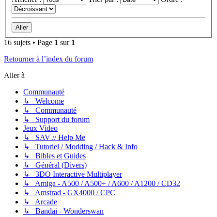
16 sujets • Page
1
sur
1
Retourner à l’index du forum
Aller à
Communauté
↳ Welcome
↳ Communauté
↳ Support du forum
Jeux Video
↳ SAV // Help Me
↳ Tutoriel / Modding / Hack & Info
↳ Bibles et Guides
↳ Général (Divers)
↳ 3DO Interactive Multiplayer
↳ Amiga - A500 / A500+ / A600 / A1200 / CD32
↳ Amstrad - GX4000 / CPC
↳ Arcade
↳ Bandai - Wonderswan