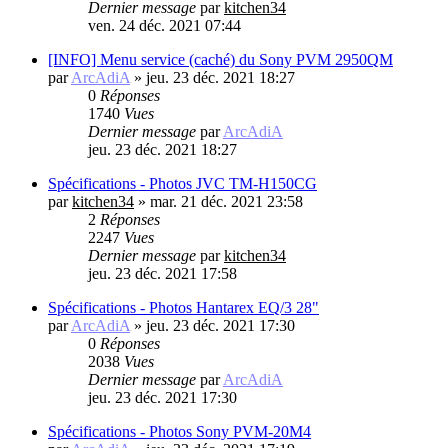
Dernier message
par
kitchen34
ven. 24 déc. 2021 07:44
[INFO] Menu service (caché) du Sony PVM 2950QM
par
ArcAdiA
»
jeu. 23 déc. 2021 18:27
0
Réponses
1740
Vues
Dernier message
par
ArcAdiA
jeu. 23 déc. 2021 18:27
Spécifications - Photos JVC TM-H150CG
par
kitchen34
»
mar. 21 déc. 2021 23:58
2
Réponses
2247
Vues
Dernier message
par
kitchen34
jeu. 23 déc. 2021 17:58
Spécifications - Photos Hantarex EQ/3 28"
par
ArcAdiA
»
jeu. 23 déc. 2021 17:30
0
Réponses
2038
Vues
Dernier message
par
ArcAdiA
jeu. 23 déc. 2021 17:30
Spécifications - Photos Sony PVM-20M4