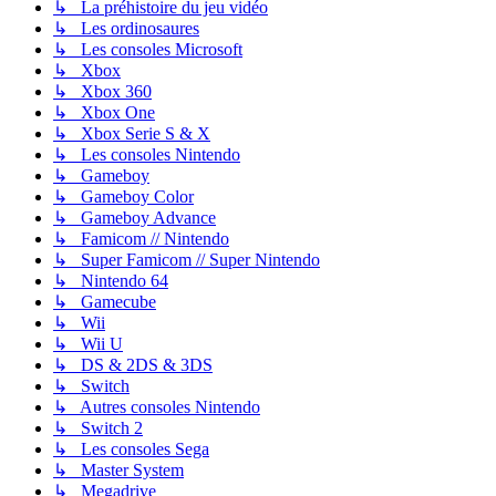
↳ La préhistoire du jeu vidéo
↳ Les ordinosaures
↳ Les consoles Microsoft
↳ Xbox
↳ Xbox 360
↳ Xbox One
↳ Xbox Serie S & X
↳ Les consoles Nintendo
↳ Gameboy
↳ Gameboy Color
↳ Gameboy Advance
↳ Famicom // Nintendo
↳ Super Famicom // Super Nintendo
↳ Nintendo 64
↳ Gamecube
↳ Wii
↳ Wii U
↳ DS & 2DS & 3DS
↳ Switch
↳ Autres consoles Nintendo
↳ Switch 2
↳ Les consoles Sega
↳ Master System
↳ Megadrive