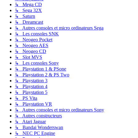
↳ Mega CD
↳ Sega 32X
↳ Saturn
↳ Dreamcast
↳ Autres consoles et micro ordinateurs Sega
↳ Les consoles SNK
↳ Neogeo Pocket
↳ Neogeo AES
↳ Neogeo CD
↳ Slot MVS
↳ Les consoles Sony
↳ Playstation 1 & PSone
↳ Playstation 2 & PS Two
↳ Playstation 3
↳ Playstation 4
↳ Playstation 5
↳ PS Vita
↳ Playstation VR
↳ Autres consoles et micro ordinateurs Sony
↳ Autres constructeurs
↳ Atari Jaguar
↳ Bandai Wonderswan
↳ NEC PC Engine