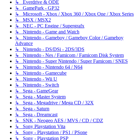
↳ Everdrive & ODE
↳ GamePark - GP32
↳ Microsoft - Xbox / Xbox 360 / Xbox One / Xbox Series
↳ MSX / MSX2
↳ NEC - PC Engine / Supergrafx
↳ Nintendo - Game and Watch
↳ Nintendo - Gameboy / Gameboy Color / Gameboy
Advance
↳ Nintendo - DS/DSi - 2DS/3DS
↳ Nintendo - Nes / Famicom / Famicom Disk System
↳ Nintendo - Super Nintendo / Super Famicom / SNES
↳ Nintendo - Nintendo 64 / N64
↳ Nintendo - Gamecube
↳ Nintendo - Wii U
↳ Nintendo - Switch
↳ Sega - GameGear
↳ Sega - Master System
↳ Sega - Megadrive / Mega CD / 32X
↳ Sega - Saturn
↳ Sega - Dreamcast
↳ SNK - Neogeo AES / MVS / CD / CDZ
↳ Sony Playstation Vita
↳ Sony - Playstation / PS1 / PSone
↳ Sony - Playstation PSP