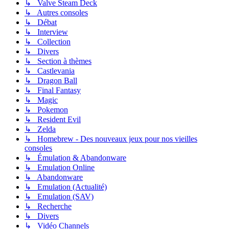
↳ Valve Steam Deck
↳ Autres consoles
↳ Débat
↳ Interview
↳ Collection
↳ Divers
↳ Section à thèmes
↳ Castlevania
↳ Dragon Ball
↳ Final Fantasy
↳ Magic
↳ Pokemon
↳ Resident Evil
↳ Zelda
↳ Homebrew - Des nouveaux jeux pour nos vieilles
consoles
↳ Émulation & Abandonware
↳ Emulation Online
↳ Abandonware
↳ Emulation (Actualité)
↳ Emulation (SAV)
↳ Recherche
↳ Divers
↳ Vidéo Channels