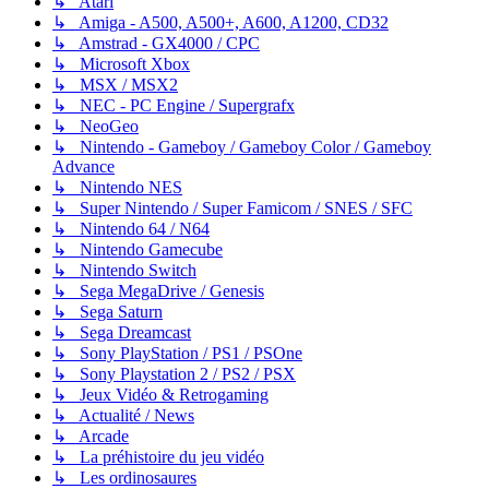
↳ Atari
↳ Amiga - A500, A500+, A600, A1200, CD32
↳ Amstrad - GX4000 / CPC
↳ Microsoft Xbox
↳ MSX / MSX2
↳ NEC - PC Engine / Supergrafx
↳ NeoGeo
↳ Nintendo - Gameboy / Gameboy Color / Gameboy
Advance
↳ Nintendo NES
↳ Super Nintendo / Super Famicom / SNES / SFC
↳ Nintendo 64 / N64
↳ Nintendo Gamecube
↳ Nintendo Switch
↳ Sega MegaDrive / Genesis
↳ Sega Saturn
↳ Sega Dreamcast
↳ Sony PlayStation / PS1 / PSOne
↳ Sony Playstation 2 / PS2 / PSX
↳ Jeux Vidéo & Retrogaming
↳ Actualité / News
↳ Arcade
↳ La préhistoire du jeu vidéo
↳ Les ordinosaures