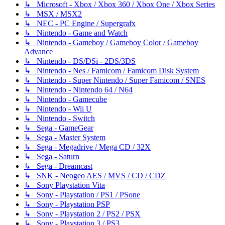
↳ Microsoft - Xbox / Xbox 360 / Xbox One / Xbox Series
↳ MSX / MSX2
↳ NEC - PC Engine / Supergrafx
↳ Nintendo - Game and Watch
↳ Nintendo - Gameboy / Gameboy Color / Gameboy
Advance
↳ Nintendo - DS/DSi - 2DS/3DS
↳ Nintendo - Nes / Famicom / Famicom Disk System
↳ Nintendo - Super Nintendo / Super Famicom / SNES
↳ Nintendo - Nintendo 64 / N64
↳ Nintendo - Gamecube
↳ Nintendo - Wii U
↳ Nintendo - Switch
↳ Sega - GameGear
↳ Sega - Master System
↳ Sega - Megadrive / Mega CD / 32X
↳ Sega - Saturn
↳ Sega - Dreamcast
↳ SNK - Neogeo AES / MVS / CD / CDZ
↳ Sony Playstation Vita
↳ Sony - Playstation / PS1 / PSone
↳ Sony - Playstation PSP
↳ Sony - Playstation 2 / PS2 / PSX
↳ Sony - Playstation 3 / PS3