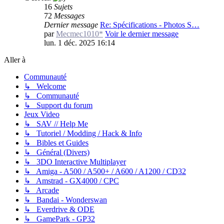
16
Sujets
72
Messages
Dernier message
Re: Spécifications - Photos S…
par
Mecmec1010*
Voir le dernier message
lun. 1 déc. 2025 16:14
Aller à
Communauté
↳ Welcome
↳ Communauté
↳ Support du forum
Jeux Video
↳ SAV // Help Me
↳ Tutoriel / Modding / Hack & Info
↳ Bibles et Guides
↳ Général (Divers)
↳ 3DO Interactive Multiplayer
↳ Amiga - A500 / A500+ / A600 / A1200 / CD32
↳ Amstrad - GX4000 / CPC
↳ Arcade
↳ Bandai - Wonderswan
↳ Everdrive & ODE
↳ GamePark - GP32