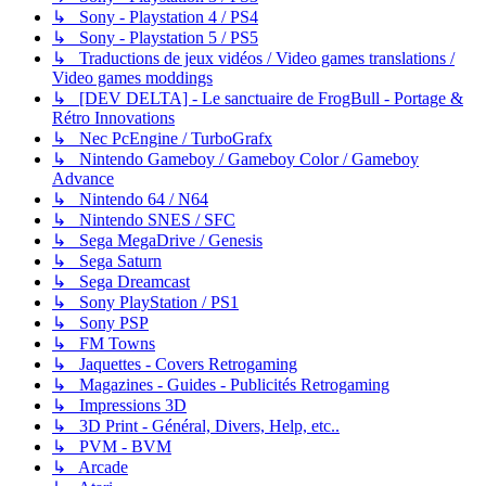
↳ Sony - Playstation 4 / PS4
↳ Sony - Playstation 5 / PS5
↳ Traductions de jeux vidéos / Video games translations /
Video games moddings
↳ [DEV DELTA] - Le sanctuaire de FrogBull - Portage &
Rétro Innovations
↳ Nec PcEngine / TurboGrafx
↳ Nintendo Gameboy / Gameboy Color / Gameboy
Advance
↳ Nintendo 64 / N64
↳ Nintendo SNES / SFC
↳ Sega MegaDrive / Genesis
↳ Sega Saturn
↳ Sega Dreamcast
↳ Sony PlayStation / PS1
↳ Sony PSP
↳ FM Towns
↳ Jaquettes - Covers Retrogaming
↳ Magazines - Guides - Publicités Retrogaming
↳ Impressions 3D
↳ 3D Print - Général, Divers, Help, etc..
↳ PVM - BVM
↳ Arcade