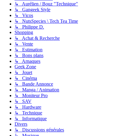
↳ Aurélien / Bouz "Technique"
↳ Gangeek Style
↳ Vicos
↳ NutsSpecies \ Tech Tea Time
↳ Philippe D.
Shopping
↳ Achat & Recherche
↳ Vente
↳ Estimation
↳ Bons plans
↳ Arnaques
Geek Zone
↳ Jouet
↳ Cinéma
↳ Bande Annonce
↳ Manga / Animation
↳ Moniteur Pro
↳ SAV
↳ Hardware
↳ Technique
↳ Informatique
Divers
↳ Discussions générales
↳ Musique