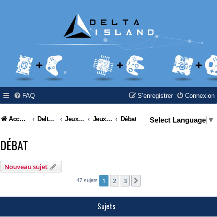
FAQ
S’enregistrer
Connexion
Accueil
Delta Island
Jeux Video
Jeux Vidéo & Retrogaming
Débat
Select Language
▼
DÉBAT
Nouveau sujet
1
2
3
Suivante
47 sujets
Sujets