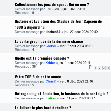
Collectionner les jeux de sport : Oui ou non ?
Dernier message par
Edi
«
jeu. 9 juil. 2026 23:07
Réponses :
9
Histoire et Évolution des Studios de Jeu : Capcom de
1980 à Aujourd'hui
Dernier message par
kitchen34
«
jeu. 22 août 2024 20:40
La carte graphique de la dernière chance
Dernier message par
Chris®
«
mer. 7 août 2024 08:01
Réponses :
4
Quelle est ta première console ?
Dernier message par
Xrider
«
jeu. 1 août 2024 20:11
Réponses :
36
1
2
3
4
Votre TOP 3 de cette année
Dernier message par
Chris®
«
ven. 8 déc. 2023 21:46
Réponses :
5
Rétrogaming et émulation, le business de la nostalgie ?
Dernier message par
Kr4ken
«
mer. 11 janv. 2023 00:17
Le fullset le plus hard à réaliser ?