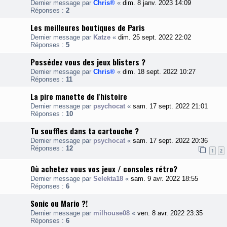
Dernier message par
Chris®
«
dim. 8 janv. 2023 14:09
Réponses :
2
Les meilleures boutiques de Paris
Dernier message par
Katze
«
dim. 25 sept. 2022 22:02
Réponses :
5
Possédez vous des jeux blisters ?
Dernier message par
Chris®
«
dim. 18 sept. 2022 10:27
Réponses :
11
La pire manette de l'histoire
Dernier message par
psychocat
«
sam. 17 sept. 2022 21:01
Réponses :
10
Tu souffles dans ta cartouche ?
Dernier message par
psychocat
«
sam. 17 sept. 2022 20:36
Réponses :
12
1
2
Où achetez vous vos jeux / consoles rétro?
Dernier message par
Selekta18
«
sam. 9 avr. 2022 18:55
Réponses :
6
Sonic ou Mario ?!
Dernier message par
milhouse08
«
ven. 8 avr. 2022 23:35
Réponses :
6