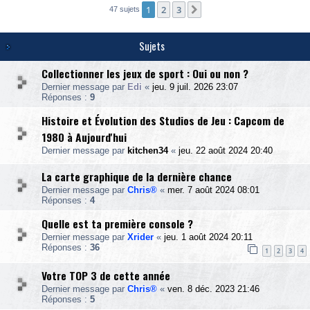
1
2
3
Suivante
47 sujets
Sujets
Collectionner les jeux de sport : Oui ou non ?
Dernier message par
Edi
«
jeu. 9 juil. 2026 23:07
Réponses :
9
Histoire et Évolution des Studios de Jeu : Capcom de
1980 à Aujourd'hui
Dernier message par
kitchen34
«
jeu. 22 août 2024 20:40
La carte graphique de la dernière chance
Dernier message par
Chris®
«
mer. 7 août 2024 08:01
Réponses :
4
Quelle est ta première console ?
Dernier message par
Xrider
«
jeu. 1 août 2024 20:11
Réponses :
36
1
2
3
4
Votre TOP 3 de cette année
Dernier message par
Chris®
«
ven. 8 déc. 2023 21:46
Réponses :
5