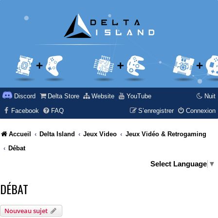
Discord
Delta Store
Website
YouTube
Nuit
Facebook
FAQ
S’enregistrer
Connexion
Accueil
Delta Island
Jeux Video
Jeux Vidéo & Retrogaming
Débat
Select Language
▼
DÉBAT
Nouveau sujet