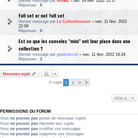
Dernier message par
nGNkz
«
lun. 14 févr. 2022 13:17
Réponses :
8
Full set or not full set
Dernier message par
Le Collectionneur
«
ven. 11 févr. 2022
22:09
Réponses :
6
Est ce que les consoles "mini" ont leur place dans une
collection ?
Dernier message par
gladiators2
«
ven. 11 févr. 2022 19:24
Réponses :
2
Nouveau sujet
1
2
3
Suivante
47 sujets
Aller à
PERMISSIONS DU FORUM
Vous
ne pouvez pas
poster de nouveaux sujets
Vous
ne pouvez pas
répondre aux sujets
Vous
ne pouvez pas
modifier vos messages
Vous
ne pouvez pas
supprimer vos messages