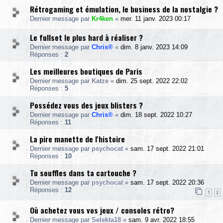
Rétrogaming et émulation, le business de la nostalgie ?
Dernier message par
Kr4ken
«
mer. 11 janv. 2023 00:17
Le fullset le plus hard à réaliser ?
Dernier message par
Chris®
«
dim. 8 janv. 2023 14:09
Réponses :
2
Les meilleures boutiques de Paris
Dernier message par
Katze
«
dim. 25 sept. 2022 22:02
Réponses :
5
Possédez vous des jeux blisters ?
Dernier message par
Chris®
«
dim. 18 sept. 2022 10:27
Réponses :
11
La pire manette de l'histoire
Dernier message par
psychocat
«
sam. 17 sept. 2022 21:01
Réponses :
10
Tu souffles dans ta cartouche ?
Dernier message par
psychocat
«
sam. 17 sept. 2022 20:36
Réponses :
12
1
2
Où achetez vous vos jeux / consoles rétro?
Dernier message par
Selekta18
«
sam. 9 avr. 2022 18:55