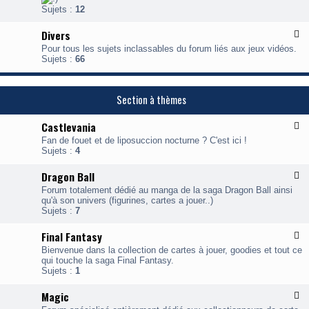
x
r
Sujets :
12
s
-
v
C
i
Divers
F
o
e
l
l
w
Pour tous les sujets inclassables du forum liés aux jeux vidéos.
u
l
Sujets :
66
x
e
-
c
D
t
i
i
Section à thèmes
v
o
e
n
Castlevania
F
r
l
s
Fan de fouet et de liposuccion nocturne ? C'est ici !
u
Sujets :
4
x
-
Dragon Ball
F
C
l
a
Forum totalement dédié au manga de la saga Dragon Ball ainsi
u
s
qu'à son univers (figurines, cartes a jouer..)
x
t
Sujets :
7
-
l
D
e
Final Fantasy
F
r
v
l
a
a
Bienvenue dans la collection de cartes à jouer, goodies et tout ce
u
g
n
qui touche la saga Final Fantasy.
x
o
i
Sujets :
1
-
n
a
F
B
Magic
F
i
a
l
n