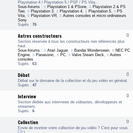
u
o
g
Playstation 4 / Playstation 5 / PSP / PS Vita...
x
n
a
Sous-forums :
Playstation 1 & PSone
,
Playstation 2 & PS
-
s
Two
,
Playstation 3
,
Playstation 4
,
Playstation 5
,
PS
L
o
Vita
,
Playstation VR
,
Autres consoles et micro ordinateurs
e
l
Sony
s
e
Sujets :
76
c
s
o
S
Autres constructeurs
F
n
N
l
s
K
Section réservée à tous les constructeurs non référencés plus
u
o
haut.
x
l
Sous-forums :
Atari Jaguar
,
Bandai Wonderswan
,
NEC PC
-
e
Engine
,
Panasonic
,
PC
,
Valve Steam Deck
,
Autres
A
s
consoles
u
S
Sujets :
63
t
o
r
n
Débat
F
e
y
l
s
Débat sur le domaine de la collection et du jeu vidéo en général.
u
c
Sujets :
47
x
o
-
n
Interview
F
D
s
l
é
t
Section dédiée aux interviews de vidéastes, développeurs et
u
b
r
streamers.
x
a
u
Sujets :
6
-
t
c
I
t
Collection
F
n
e
l
t
Envie de montrer votre collection de jeu vidéo ? C'est pour vous.
u
u
e
r