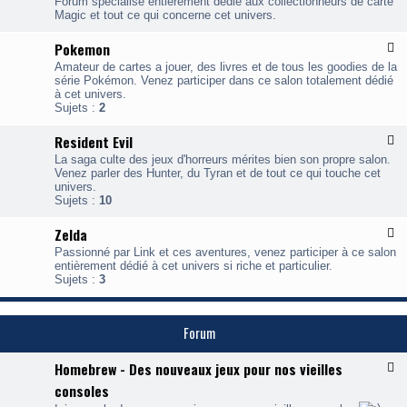
l
Forum spécialisé entièrement dédié aux collectionneurs de carte
u
a
l
Magic et tout ce qui concerne cet univers.
x
l
-
F
Pokemon
F
a
l
a
n
Amateur de cartes a jouer, des livres et de tous les goodies de la
u
g
t
série Pokémon. Venez participer dans ce salon totalement dédié
x
i
a
à cet univers.
-
c
s
Sujets :
2
P
y
o
Resident Evil
F
k
l
e
La saga culte des jeux d'horreurs mérites bien son propre salon.
u
Venez parler des Hunter, du Tyran et de tout ce qui touche cet
x
o
univers.
-
n
Sujets :
10
R
e
Zelda
F
s
l
i
Passionné par Link et ces aventures, venez participer à ce salon
u
d
entièrement dédié à cet univers si riche et particulier.
x
e
Sujets :
3
-
n
Z
t
e
E
l
Forum
v
d
i
a
l
Homebrew - Des nouveaux jeux pour nos vieilles
F
l
consoles
u