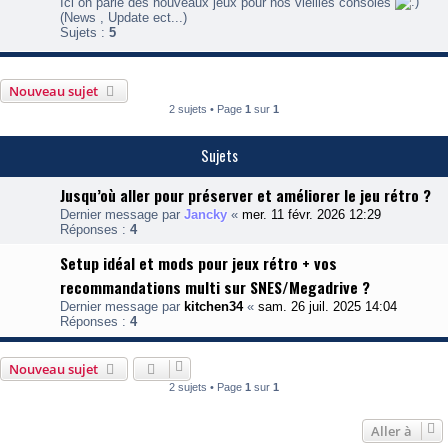
x
Ici on parle des nouveaux jeux pour nos vieilles consoles
-
(News , Update ect...)
H
Sujets :
5
o
e
Nouveau sujet
b
r
2 sujets • Page
1
sur
1
e
w
-
Sujets
D
e
Jusqu’où aller pour préserver et améliorer le jeu rétro ?
s
n
Dernier message par
Jancky
«
mer. 11 févr. 2026 12:29
o
Réponses :
4
u
v
Setup idéal et mods pour jeux rétro + vos
e
recommandations multi sur SNES/Megadrive ?
a
u
Dernier message par
kitchen34
«
sam. 26 juil. 2025 14:04
x
Réponses :
4
j
e
u
Nouveau sujet
x
2 sujets • Page
1
sur
1
p
o
u
Aller à
r