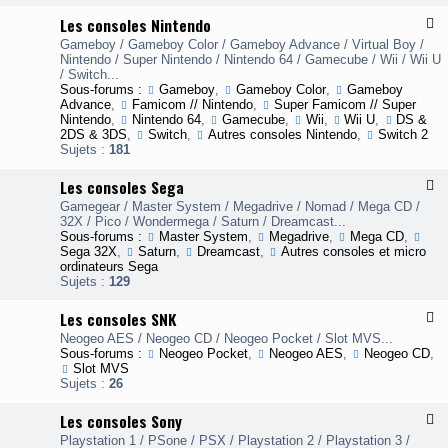
u
e
o
j
Les consoles Nintendo
F
s
s
e
l
c
a
Gameboy / Gameboy Color / Gameboy Advance / Virtual Boy /
u
u
o
u
Nintendo / Super Nintendo / Nintendo 64 / Gamecube / Wii / Wii U
v
x
n
r
/ Switch...
i
-
s
e
Sous-forums :
Gameboy
,
Gameboy Color
,
Gameboy
d
L
o
s
Advance
,
Famicom // Nintendo
,
Super Famicom // Super
é
e
l
Nintendo
,
Nintendo 64
,
Gamecube
,
Wii
,
Wii U
,
DS &
o
s
e
2DS & 3DS
,
Switch
,
Autres consoles Nintendo
,
Switch 2
c
s
Sujets :
181
o
n
i
Les consoles Sega
F
s
c
l
o
r
Gamegear / Master System / Megadrive / Nomad / Mega CD /
u
l
o
32X / Pico / Wondermega / Saturn / Dreamcast...
x
e
s
Sous-forums :
Master System
,
Megadrive
,
Mega CD
,
-
s
o
Sega 32X
,
Saturn
,
Dreamcast
,
Autres consoles et micro
L
N
f
ordinateurs Sega
e
i
t
Sujets :
129
s
n
c
t
Les consoles SNK
F
o
e
l
n
n
Neogeo AES / Neogeo CD / Neogeo Pocket / Slot MVS...
u
s
d
Sous-forums :
Neogeo Pocket
,
Neogeo AES
,
Neogeo CD
,
x
o
o
Slot MVS
-
l
Sujets :
26
L
e
e
s
Les consoles Sony
F
s
S
l
c
e
Playstation 1 / PSone / PSX / Playstation 2 / Playstation 3 /