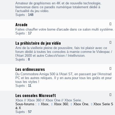
l
Amateur de graphismes en 4K et de nouvelle technologie,
u
bienvenue dans ce paradis numérique totalement dédié à
x
l'actualité du jeu vidéo.
-
Sujets :
148
A
c
Arcade
F
t
l
u
Faites chauffer votre borne d'arcade dans ce salon multi système.
u
a
Sujets :
17
x
l
-
i
La préhistoire du jeu vidéo
F
A
t
l
r
é
Ami de la vieillerie pleine de poussière, fais toi plaisir avec ce
u
c
/
forum dédié à toutes les consoles à mamie comme le Videopac /
x
a
N
l'Atari 2600 et autre ColecoVision / Intellivision.
-
d
e
Sujets :
8
L
e
w
a
s
Les ordinosaures
F
p
l
r
Du Commodore Amiga 500 à l'Atari ST, en passant par l'Amstrad
u
é
PC et les autres reliques. Il y en aura pour tous les goûts et pour
x
h
tous les styles !
-
i
Sujets :
11
L
s
e
t
Les consoles Microsoft
F
s
o
l
o
i
Xbox // Xbox 360 // Xbox One // Xbox Serie...
u
r
r
Sous-forums :
Xbox
,
Xbox 360
,
Xbox One
,
Xbox Serie S
x
d
e
& X
-
i
d
Sujets :
57
L
n