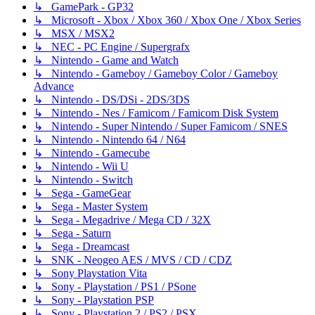
↳ GamePark - GP32
↳ Microsoft - Xbox / Xbox 360 / Xbox One / Xbox Series
↳ MSX / MSX2
↳ NEC - PC Engine / Supergrafx
↳ Nintendo - Game and Watch
↳ Nintendo - Gameboy / Gameboy Color / Gameboy
Advance
↳ Nintendo - DS/DSi - 2DS/3DS
↳ Nintendo - Nes / Famicom / Famicom Disk System
↳ Nintendo - Super Nintendo / Super Famicom / SNES
↳ Nintendo - Nintendo 64 / N64
↳ Nintendo - Gamecube
↳ Nintendo - Wii U
↳ Nintendo - Switch
↳ Sega - GameGear
↳ Sega - Master System
↳ Sega - Megadrive / Mega CD / 32X
↳ Sega - Saturn
↳ Sega - Dreamcast
↳ SNK - Neogeo AES / MVS / CD / CDZ
↳ Sony Playstation Vita
↳ Sony - Playstation / PS1 / PSone
↳ Sony - Playstation PSP
↳ Sony - Playstation 2 / PS2 / PSX