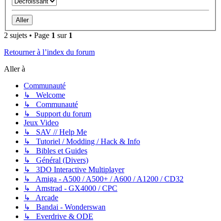
2 sujets • Page
1
sur
1
Retourner à l’index du forum
Aller à
Communauté
↳ Welcome
↳ Communauté
↳ Support du forum
Jeux Video
↳ SAV // Help Me
↳ Tutoriel / Modding / Hack & Info
↳ Bibles et Guides
↳ Général (Divers)
↳ 3DO Interactive Multiplayer
↳ Amiga - A500 / A500+ / A600 / A1200 / CD32
↳ Amstrad - GX4000 / CPC
↳ Arcade
↳ Bandai - Wonderswan
↳ Everdrive & ODE