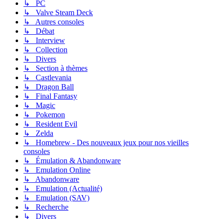
↳ PC
↳ Valve Steam Deck
↳ Autres consoles
↳ Débat
↳ Interview
↳ Collection
↳ Divers
↳ Section à thèmes
↳ Castlevania
↳ Dragon Ball
↳ Final Fantasy
↳ Magic
↳ Pokemon
↳ Resident Evil
↳ Zelda
↳ Homebrew - Des nouveaux jeux pour nos vieilles
consoles
↳ Émulation & Abandonware
↳ Emulation Online
↳ Abandonware
↳ Emulation (Actualité)
↳ Emulation (SAV)
↳ Recherche
↳ Divers