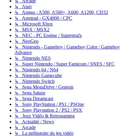
↳ Arcade
↳ Atari
↳ Amiga - A500, A500+, A600, A1200, CD32
↳ Amstrad - GX4000 / CPC
↳ Microsoft Xbox
↳ MSX / MSX2
↳ NEC - PC Engine / Supergrafx
↳ NeoGeo
↳ Nintendo - Gameboy / Gameboy Color / Gameboy
Advance
↳ Nintendo NES
↳ Super Nintendo / Super Famicom / SNES / SFC
↳ Nintendo 64 / N64
↳ Nintendo Gamecube
↳ Nintendo Switch
↳ Sega MegaDrive / Genesis
↳ Sega Saturn
↳ Sega Dreamcast
↳ Sony PlayStation / PS1 / PSOne
↳ Sony Playstation 2 / PS2 / PSX
↳ Jeux Vidéo & Retrogaming
↳ Actualité / News
↳ Arcade
↳ La préhistoire du jeu vidéo