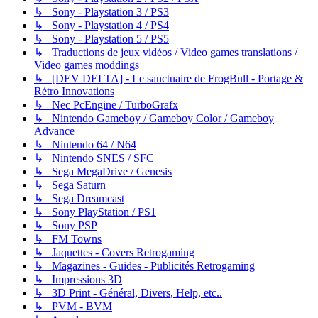
↳ Sony - Playstation 3 / PS3
↳ Sony - Playstation 4 / PS4
↳ Sony - Playstation 5 / PS5
↳ Traductions de jeux vidéos / Video games translations /
Video games moddings
↳ [DEV DELTA] - Le sanctuaire de FrogBull - Portage &
Rétro Innovations
↳ Nec PcEngine / TurboGrafx
↳ Nintendo Gameboy / Gameboy Color / Gameboy
Advance
↳ Nintendo 64 / N64
↳ Nintendo SNES / SFC
↳ Sega MegaDrive / Genesis
↳ Sega Saturn
↳ Sega Dreamcast
↳ Sony PlayStation / PS1
↳ Sony PSP
↳ FM Towns
↳ Jaquettes - Covers Retrogaming
↳ Magazines - Guides - Publicités Retrogaming
↳ Impressions 3D
↳ 3D Print - Général, Divers, Help, etc..
↳ PVM - BVM