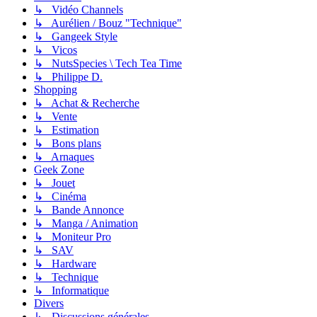
↳ Vidéo Channels
↳ Aurélien / Bouz "Technique"
↳ Gangeek Style
↳ Vicos
↳ NutsSpecies \ Tech Tea Time
↳ Philippe D.
Shopping
↳ Achat & Recherche
↳ Vente
↳ Estimation
↳ Bons plans
↳ Arnaques
Geek Zone
↳ Jouet
↳ Cinéma
↳ Bande Annonce
↳ Manga / Animation
↳ Moniteur Pro
↳ SAV
↳ Hardware
↳ Technique
↳ Informatique
Divers
↳ Discussions générales