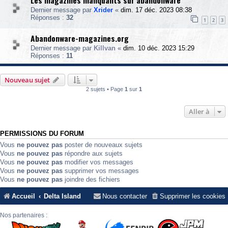
Les magazines manquants sur abandonware
Dernier message par
Xrider
«
dim. 17 déc. 2023 08:38
Réponses :
32
1
2
3
Abandonware-magazines.org
Dernier message par
Killvan
«
dim. 10 déc. 2023 15:29
Réponses :
11
Nouveau sujet
2 sujets • Page
1
sur
1
Aller à
PERMISSIONS DU FORUM
Vous
ne pouvez pas
poster de nouveaux sujets
Vous
ne pouvez pas
répondre aux sujets
Vous
ne pouvez pas
modifier vos messages
Vous
ne pouvez pas
supprimer vos messages
Vous
ne pouvez pas
joindre des fichiers
Accueil
Delta Island
Nous contacter
Supprimer les cookies
Nos partenaires :