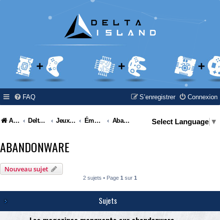
FAQ
S’enregistrer
Connexion
Accueil
Delta Island
Jeux Video
Émulation & Abandonware
Abandonware
Select Language
▼
ABANDONWARE
Nouveau sujet
2 sujets • Page
1
sur
1
Sujets