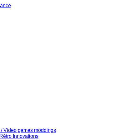
vance
s / Video games moddings
Rétro Innovations