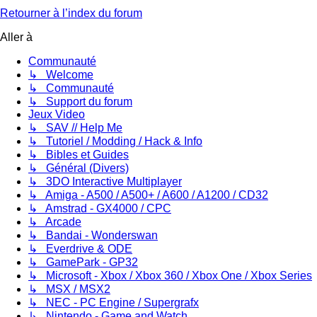
Retourner à l’index du forum
Aller à
Communauté
↳ Welcome
↳ Communauté
↳ Support du forum
Jeux Video
↳ SAV // Help Me
↳ Tutoriel / Modding / Hack & Info
↳ Bibles et Guides
↳ Général (Divers)
↳ 3DO Interactive Multiplayer
↳ Amiga - A500 / A500+ / A600 / A1200 / CD32
↳ Amstrad - GX4000 / CPC
↳ Arcade
↳ Bandai - Wonderswan
↳ Everdrive & ODE
↳ GamePark - GP32
↳ Microsoft - Xbox / Xbox 360 / Xbox One / Xbox Series
↳ MSX / MSX2
↳ NEC - PC Engine / Supergrafx
↳ Nintendo - Game and Watch