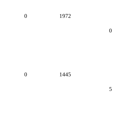
Réponses
Vues
0
1972
Réponse
0
Réponses
Vues
0
1445
Réponse
5