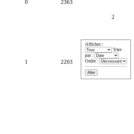
Réponses
Vues
0
2363
Réponse
2
Afficher :
Trier
par :
Réponses
Vues
Ordre :
1
2203