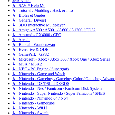
Jeux Video
↳ SAV // Help Me
↳ Tutoriel / Modding / Hack & Info
↳ Bibles et Guides
↳ Général (Divers)
↳ 3DO Interactive Multiplayer
↳ Amiga - A500 / A500+ / A600 / A1200 / CD32
↳ Amstrad - GX4000 / CPC
↳ Arcade
↳ Bandai - Wonderswan
↳ Everdrive & ODE
↳ GamePark - GP32
↳ Microsoft - Xbox / Xbox 360 / Xbox One / Xbox Series
↳ MSX / MSX2
↳ NEC - PC Engine / Supergrafx
↳ Nintendo - Game and Watch
↳ Nintendo - Gameboy / Gameboy Color / Gameboy Advanc
↳ Nintendo - DS/DSi - 2DS/3DS
↳ Nintendo - Nes / Famicom / Famicom Disk System
↳ Nintendo - Super Nintendo / Super Famicom / SNES
↳ Nintendo - Nintendo 64 / N64
↳ Nintendo - Gamecube
↳ Nintendo - Wii U
↳ Nintendo - Switch