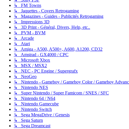
↳ FM Towns
↳ Jaquettes - Covers Retrogaming
↳ Magazines - Guides - Publicités Retrogaming
↳ Impressions 3D
↳ 3D Print - Général, Divers, Help, etc..
↳ PVM - BVM
↳ Arcade
↳ Atari
↳ Amiga - A500, A500+, A600, A1200, CD32
↳ Amstrad - GX4000 / CPC
↳ Microsoft Xbox
↳ MSX / MSX2
↳ NEC - PC Engine / Supergrafx
↳ NeoGeo
↳ Nintendo - Gameboy / Gameboy Color / Gameboy Advanc
↳ Nintendo NES
↳ Super Nintendo / Super Famicom / SNES / SFC
↳ Nintendo 64 / N64
↳ Nintendo Gamecube
↳ Nintendo Switch
↳ Sega MegaDrive / Genesis
↳ Sega Saturn
↳ Sega Dreamcast