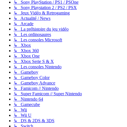
↳ Sony PlayStation / PS1 / PSOne
↳ Sony Playstation 2 / PS2 / PSX
↳ Jeux Vidéo & Retrogaming
↳ Actualité / News
↳ Arcade
↳ La préhistoire du jeu vidéo
↳ Les ordinosaures
↳ Les consoles Microsoft
↳ Xbox
↳ Xbox 360
↳ Xbox One
↳ Xbox Serie S & X
↳ Les consoles Nintendo
↳ Gameboy
↳ Gameboy Color
↳ Gameboy Advance
↳ Famicom // Nintendo
↳ Super Famicom // Super Nintendo
↳ Nintendo 64
↳ Gamecube
↳ Wii
↳ Wii U
↳ DS & 2DS & 3DS
↳ Switch