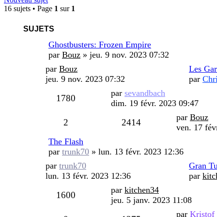
16 sujets • Page
1
sur
1
SUJETS
Ghostbusters: Frozen Empire
par
Bouz
»
jeu. 9 nov. 2023 07:32
Dernier
par
Bouz
Les Gar
message
jeu. 9 nov. 2023 07:32
par
Chr
Dernier
par
sevandbach
Vues
1780
message
dim. 19 févr. 2023 09:47
Dernier
par
Bouz
Réponses
Vues
2
2414
message
ven. 17 fév
The Flash
par
trunk70
»
lun. 13 févr. 2023 12:36
Dernier
par
trunk70
Gran Tu
message
lun. 13 févr. 2023 12:36
par
kit
Dernier
par
kitchen34
Vues
1600
message
jeu. 5 janv. 2023 11:08
Dernier
par
Kristof