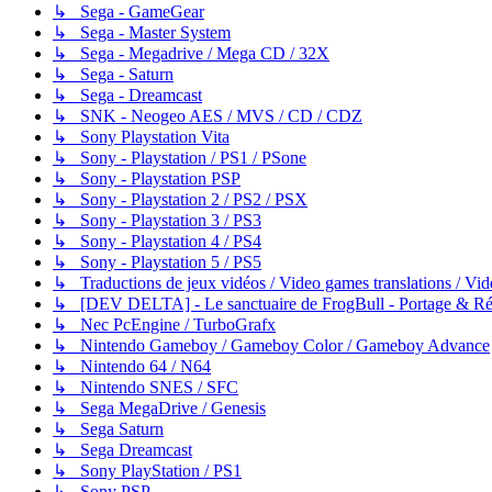
↳ Sega - GameGear
↳ Sega - Master System
↳ Sega - Megadrive / Mega CD / 32X
↳ Sega - Saturn
↳ Sega - Dreamcast
↳ SNK - Neogeo AES / MVS / CD / CDZ
↳ Sony Playstation Vita
↳ Sony - Playstation / PS1 / PSone
↳ Sony - Playstation PSP
↳ Sony - Playstation 2 / PS2 / PSX
↳ Sony - Playstation 3 / PS3
↳ Sony - Playstation 4 / PS4
↳ Sony - Playstation 5 / PS5
↳ Traductions de jeux vidéos / Video games translations / V
↳ [DEV DELTA] - Le sanctuaire de FrogBull - Portage & Rét
↳ Nec PcEngine / TurboGrafx
↳ Nintendo Gameboy / Gameboy Color / Gameboy Advance
↳ Nintendo 64 / N64
↳ Nintendo SNES / SFC
↳ Sega MegaDrive / Genesis
↳ Sega Saturn
↳ Sega Dreamcast
↳ Sony PlayStation / PS1
↳ Sony PSP