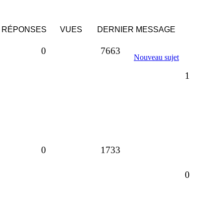
RÉPONSES
VUES
DERNIER MESSAGE
Réponses
Vues
0
7663
Nouveau sujet
Réponse
1
Réponses
Vues
0
1733
Réponse
0