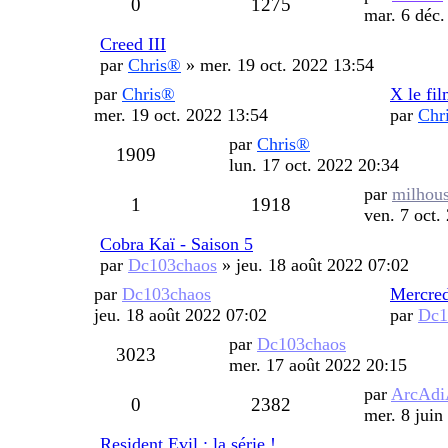
Réponses
Vues
0
1275
message
mar. 6 déc.
Creed III
par
Chris®
»
mer. 19 oct. 2022 13:54
Dernier
par
Chris®
X le fi
message
mer. 19 oct. 2022 13:54
par
Chr
Dernier
par
Chris®
Vues
1909
message
lun. 17 oct. 2022 20:34
Dernier
par
milhou
Réponses
Vues
1
1918
message
ven. 7 oct.
Cobra Kaï - Saison 5
par
Dc103chaos
»
jeu. 18 août 2022 07:02
Dernier
par
Dc103chaos
Mercred
message
jeu. 18 août 2022 07:02
par
Dc1
Dernier
par
Dc103chaos
Vues
3023
message
mer. 17 août 2022 20:15
Dernier
par
ArcAd
Réponses
Vues
0
2382
message
mer. 8 juin
Resident Evil : la série !