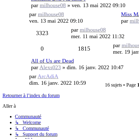
par
milhouse08
»
ven. 13 mai 2022 09:10
Dernier
par
milhouse08
Miss M
message
ven. 13 mai 2022 09:10
par
mil
Dernier
par
milhouse08
Vues
3323
message
mer. 11 mai 2022 11:32
Dernier
par
milhou
Réponses
Vues
0
1815
message
mer. 19 jan
All of Us are Dead
par
Alexs023
»
dim. 16 janv. 2022 10:47
Dernier
par
ArcAdiA
message
dim. 16 janv. 2022 10:59
16 sujets • Page
Retourner à l’index du forum
Aller à
Communauté
↳ Welcome
↳ Communauté
↳ Support du forum