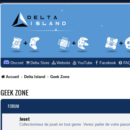
Discord
Delta Store
Website
YouTube
Facebook
FA
Accueil
Delta Island
Geek Zone
GEEK ZONE
FORUM
Jouet
Collectionneur de jouet en tout genre. Venez parler de votre passi