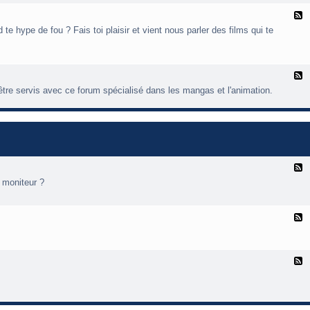
x
-
F
J
l
e hype de fou ? Fais toi plaisir et vient nous parler des films qui te
o
u
u
x
e
-
t
F
i
l
n
tre servis avec ce forum spécialisé dans les mangas et l'animation.
u
é
x
-
a
a
n
g
F
a
l
/
 moniteur ?
u
x
n
-
i
F
l
a
u
t
x
i
-
F
o
l
n
a
u
r
x
d
-