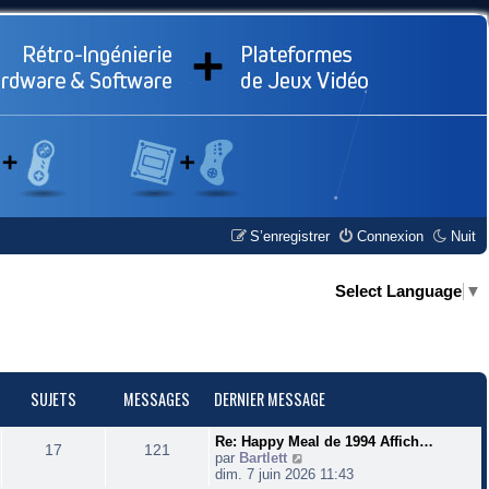
S’enregistrer
Connexion
Nuit
Select Language
▼
SUJETS
MESSAGES
DERNIER MESSAGE
D
Re: Happy Meal de 1994 Affich…
S
M
17
121
e
V
par
Bartlett
r
o
dim. 7 juin 2026 11:43
u
e